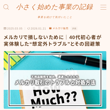
小さく始めた事業の記録
MENU
事業を続けて気付いたこと
2025.03.05
2026.01.21
メルカリ販売
PR
事業について
メルカリで損しないために｜40代初心者が
Amazonせどり
実体験した“想定外トラブル”とその回避策
トラブル事例
出品ノウハウ
フリマ物販
Yahoo出品
メルカリ販売
投資・株