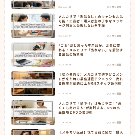
2026.01.11
メルカリ販売
メルカリで「返品なし」のキャンセルは
可能！出品者・購入者別の丁寧なメッセ
ージ例文と失敗しない全手順
2025.12.24
メルカリ販売
“ゴミ”だと思った不用品が、お金に変
わる！メルカリで「売れない」を解決す
る出品の教科書
2025.09.18
メルカリ販売
【初心者向け】メルカリで値下げコメン
トが来た時の最強返信テクニック｜売れ
る確率が劇的に上がる5ステップ返信術
2025.09.18
メルカリ販売
メルカリで「値下げ」はもう不要！“高
くても売れる人”が実践する、5つの出
品戦略と6つの交渉術
2025.09.18
メルカリ販売
【メルカリ返品】慌てる前に読む！購入