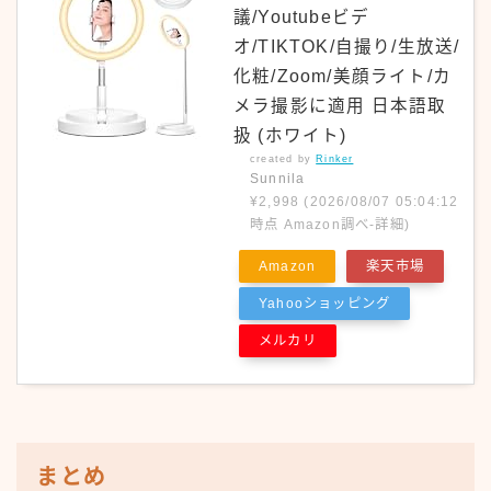
議/Youtubeビデ
オ/TIKTOK/自撮り/生放送/
化粧/Zoom/美顔ライト/カ
メラ撮影に適用 日本語取
扱 (ホワイト)
created by
Rinker
Sunnila
¥2,998
(2026/08/07 05:04:12
時点 Amazon調べ-
詳細)
Amazon
楽天市場
Yahooショッピング
メルカリ
まとめ