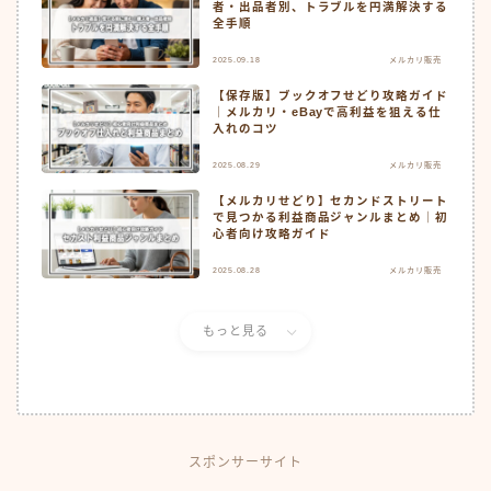
者・出品者別、トラブルを円満解決する
全手順
2025.09.18
メルカリ販売
【保存版】ブックオフせどり攻略ガイド
｜メルカリ・eBayで高利益を狙える仕
入れのコツ
2025.08.29
メルカリ販売
【メルカリせどり】セカンドストリート
で見つかる利益商品ジャンルまとめ｜初
心者向け攻略ガイド
2025.08.28
メルカリ販売
もっと見る
スポンサーサイト