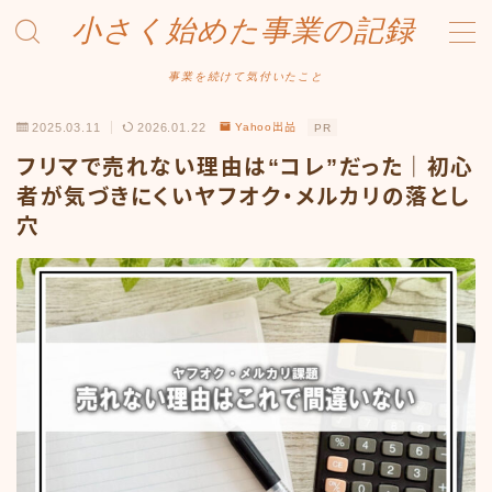
小さく始めた事業の記録
MENU
事業を続けて気付いたこと
2025.03.11
2026.01.22
Yahoo出品
PR
事業について
フリマで売れない理由は“コレ”だった｜初心
Amazonせどり
者が気づきにくいヤフオク・メルカリの落とし
穴
トラブル事例
出品ノウハウ
フリマ物販
Yahoo出品
メルカリ販売
投資・株