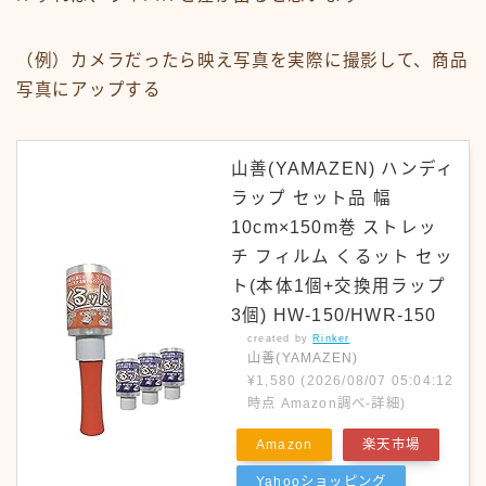
（例）カメラだったら映え写真を実際に撮影して、商品
写真にアップする
山善(YAMAZEN) ハンディ
ラップ セット品 幅
10cm×150m巻 ストレッ
チ フィルム くるット セッ
ト(本体1個+交換用ラップ
3個) HW-150/HWR-150
created by
Rinker
山善(YAMAZEN)
¥1,580
(2026/08/07 05:04:12
時点 Amazon調べ-
詳細)
Amazon
楽天市場
Yahooショッピング