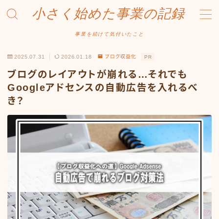
小さく始めた事業の記録
MENU
事業を続けて気付いたこと
2025.07.31
2026.01.18
ブログ収益化
PR
事業について
ブログのレイアウトが崩れる…それでも
Amazonせどり
Googleアドセンスの自動広告を入れるべ
き？
トラブル事例
出品ノウハウ
フリマ物販
Yahoo出品
メルカリ販売
投資・株