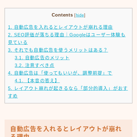
Contents
[
hide
]
1.
自動広告を入れるとレイアウトが崩れる理由
2.
SEO評価が落ちる理由｜Googleはユーザー体験も
見ている
3.
それでも自動広告を使うメリットはある？
3.1.
自動広告のメリット
3.2.
注意すべき点
4.
自動広告は「使ってもいいが、調整前提」で
4.1.
【本音の答え】
5.
レイアウト崩れが起きるなら「部分的導入」がおす
すめ
自動広告を入れるとレイアウトが崩れ