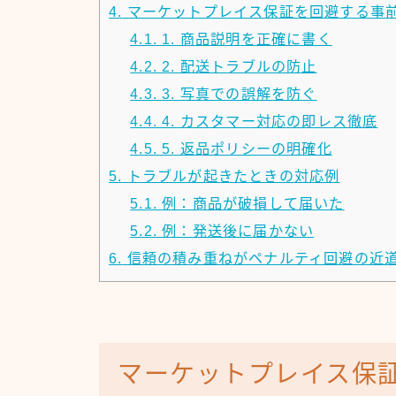
4.
マーケットプレイス保証を回避する事
4.1.
1. 商品説明を正確に書く
4.2.
2. 配送トラブルの防止
4.3.
3. 写真での誤解を防ぐ
4.4.
4. カスタマー対応の即レス徹底
4.5.
5. 返品ポリシーの明確化
5.
トラブルが起きたときの対応例
5.1.
例：商品が破損して届いた
5.2.
例：発送後に届かない
6.
信頼の積み重ねがペナルティ回避の近
マーケットプレイス保