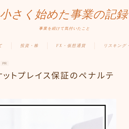
小さく始めた事業の記録
事業を続けて気付いたこと
て
投資・株
FX・仮想通貨
リスキング
PR
ーケットプレイス保証のペナルテ