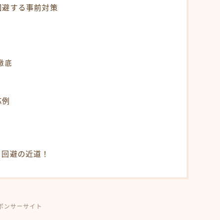
回避する事前対策
徹底
応例
ィ回避の近道！
ポンサーサイト