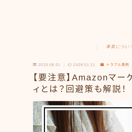
事業につい
Amazonせどり
2025.08.01
2026.01.21
トラブル事例
トラブル事例
【要注意】Amazonマ
出品ノウハウ
ィとは？回避策も解説！
フリマ物販
Yahoo出品
メルカリ販売