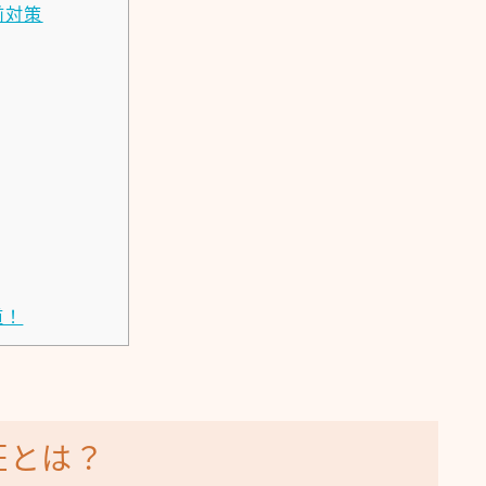
前対策
道！
証とは？