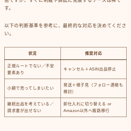
態ですが、すぐに制裁や訴訟に発展するケースは稀で
す。
以下の判断基準を参考に、最終的な対応を決めてくださ
い。
状況
推奨対応
正規ルートでない／不安
キャンセル＋ASIN出品停止
要素あり
発送＋様子見（フォロー連絡も
小額で売ってしまいたい
検討）
継続出品を考えている／
卸仕入れに切り替える or
請求書が出せない
Amazon以外へ販路移行