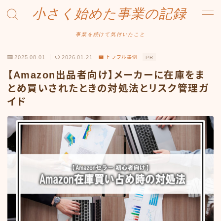
小さく始めた事業の記録
MENU
事業を続けて気付いたこと
2025.08.01
2026.01.21
トラブル事例
PR
事業について
【Amazon出品者向け】メーカーに在庫をま
Amazonせどり
とめ買いされたときの対処法とリスク管理ガ
イド
トラブル事例
出品ノウハウ
フリマ物販
Yahoo出品
メルカリ販売
投資・株