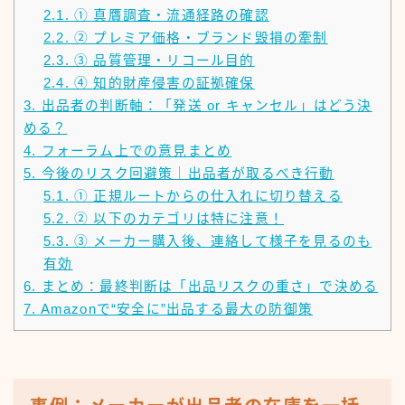
2.1.
① 真贋調査・流通経路の確認
2.2.
② プレミア価格・ブランド毀損の牽制
2.3.
③ 品質管理・リコール目的
2.4.
④ 知的財産侵害の証拠確保
3.
出品者の判断軸：「発送 or キャンセル」はどう決
める？
4.
フォーラム上での意見まとめ
5.
今後のリスク回避策｜出品者が取るべき行動
5.1.
① 正規ルートからの仕入れに切り替える
5.2.
② 以下のカテゴリは特に注意！
5.3.
③ メーカー購入後、連絡して様子を見るのも
有効
6.
まとめ：最終判断は「出品リスクの重さ」で決める
7.
Amazonで“安全に”出品する最大の防御策