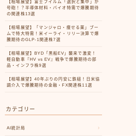
【相場展望】富士フイルム「選択と集中」が
号砲！？半導体材料・バイオ特需で爆騰期待
の関連株13選
【相場展望】「マンジャロ・痩せる薬」ブー
ムで特大特需！米イーライ・リリー決算で爆
騰期待のGLP-1関連株7選
【相場展望】BYD「黒船EV」襲来で激変！
軽自動車『HV vs EV』戦争で爆騰期待の部
品・インフラ株9選
【相場展望】40年ぶりの円安に鉄槌！日米協
調介入で爆騰期待の金融・FX関連株11選
カテゴリー
AI統計局