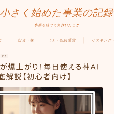
小さく始めた事業の記録
事業を続けて気付いたこと
て
投資・株
FX・仮想通貨
リスキング
PR
率が爆上がり！毎日使える神AI
底解説【初心者向け】