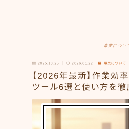
事業につい
Amazonせどり
2025.10.25
2026.01.22
事業について
トラブル事例
【2026年最新】作業効
出品ノウハウ
ツール6選と使い方を徹
フリマ物販
Yahoo出品
メルカリ販売