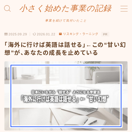
小さく始めた事業の記録
MENU
事業を続けて気付いたこと
2025.09.29
2026.01.22
リスキング・ラーニング
PR
事業について
「海外に行けば英語は話せる」←この“甘い幻
Amazonせどり
想”が、あなたの成長を止めている
トラブル事例
出品ノウハウ
フリマ物販
Yahoo出品
メルカリ販売
投資・株