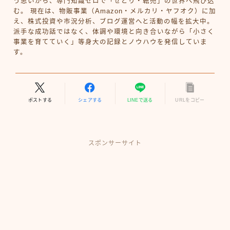
う思いから、専門知識ゼロで「せどり・転売」の世界へ飛び込
む。 現在は、物販事業（Amazon・メルカリ・ヤフオク）に加
え、株式投資や市況分析、ブログ運営へと活動の幅を拡大中。
派手な成功話ではなく、体調や環境と向き合いながら「小さく
事業を育てていく」等身大の記録とノウハウを発信していま
す。
ポストする
シェアする
LINEで送る
URLをコピー
スポンサーサイト