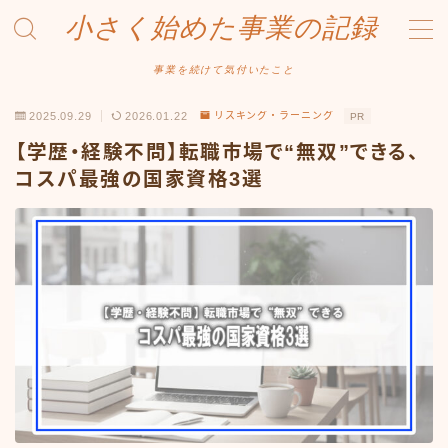
小さく始めた事業の記録
MENU
事業を続けて気付いたこと
2025.09.29
2026.01.22
リスキング・ラーニング
PR
事業について
【学歴・経験不問】転職市場で“無双”できる、
Amazonせどり
コスパ最強の国家資格3選
トラブル事例
出品ノウハウ
フリマ物販
Yahoo出品
メルカリ販売
投資・株