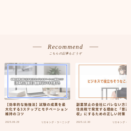
Recommend
こちらの記事もどうぞ
【効率的な勉強法】試験の成果を最
副業禁止の会社にバレない方法
大化する3ステップとモチベーション
住民税で発覚する理由と「普通
維持のコツ
収」にするための正しい対策【3
円ルールの誤解も解説】
2025.09.29
2025.12.30
リスキング・ラーニング
リスキング・ラ