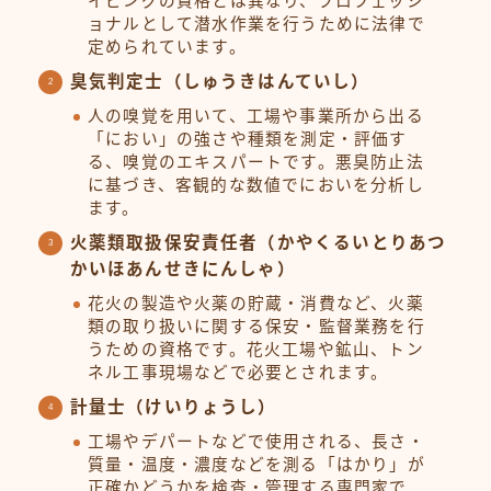
イビングの資格とは異なり、プロフェッシ
ョナルとして潜水作業を行うために法律で
定められています。
臭気判定士（しゅうきはんていし）
人の嗅覚を用いて、工場や事業所から出る
「におい」の強さや種類を測定・評価す
る、嗅覚のエキスパートです。悪臭防止法
に基づき、客観的な数値でにおいを分析し
ます。
火薬類取扱保安責任者（かやくるいとりあつ
かいほあんせきにんしゃ）
花火の製造や火薬の貯蔵・消費など、火薬
類の取り扱いに関する保安・監督業務を行
うための資格です。花火工場や鉱山、トン
ネル工事現場などで必要とされます。
計量士（けいりょうし）
工場やデパートなどで使用される、長さ・
質量・温度・濃度などを測る「はかり」が
正確かどうかを検査・管理する専門家で