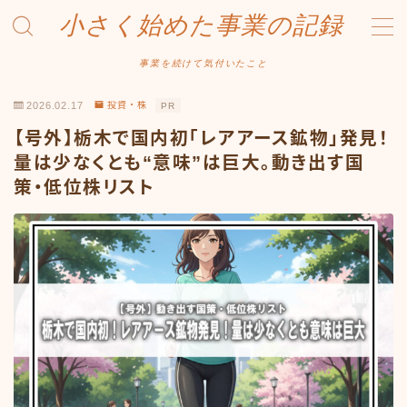
小さく始めた事業の記録
MENU
事業を続けて気付いたこと
2026.02.17
投資・株
PR
事業について
【号外】栃木で国内初「レアアース鉱物」発見！
Amazonせどり
量は少なくとも“意味”は巨大。動き出す国
策・低位株リスト
トラブル事例
出品ノウハウ
フリマ物販
Yahoo出品
メルカリ販売
投資・株