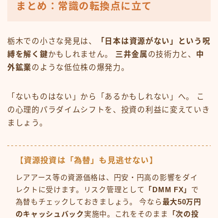
まとめ：常識の転換点に立て
栃木での小さな発見は、
「日本は資源がない」という呪
縛を解く鍵
かもしれません。
三井金属
の技術力と、
中
外鉱業
のような低位株の爆発力。
「ないものはない」から「あるかもしれない」へ。 こ
の心理的パラダイムシフトを、投資の利益に変えていき
ましょう。
【資源投資は「為替」も見逃せない】
レアアース等の資源価格は、円安・円高の影響をダイ
レクトに受けます。リスク管理として
「DMM FX」
で
為替もチェックしておきましょう。 今なら
最大50万円
のキャッシュバック
実施中。これをそのまま
「次の投