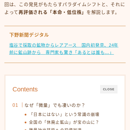
回は、この発見がもたらすパラダイムシフトと、それに
よって
再評価される「本命・低位株」
を解説します。
下野新聞デジタル
塩谷で採取の鉱物からレアアース 国内初発見、24年
前に鉱山跡から 専門家も驚き「あるとは誰も…」
Contents
CLOSE
なぜ「微量」でも凄いのか？
「日本にはない」という常識の崩壊
全国の「休廃止鉱山」が宝の山に？