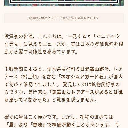
FX・仮想通貨
リスキング・ラーニング
記事内に商品プロモーションを含む場合があります
投資家の皆様、こんにちは。 一見すると「マニアック
な発見」に見えるニュースが、実は日本の資源戦略を根
底から覆す可能性を秘めています。
下野新聞によると、栃木県塩谷町の
日光鉱山跡
で、レア
アース（希土類）を含む
「ネオジムアガード石」
が国内
で初めて確認されました。 発見したのは鉱物愛好家の
方ですが、専門家も
「銅鉱山にレアアースがあるとは誰
も思っていなかった」
と驚きを隠せません。
確かに量はごく僅かです。しかし、相場の世界では
「量」より「意味」で株価が動く
ことがあります。 今