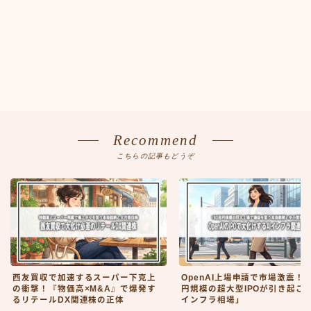
Recommend
こちらの記事もどうぞ
西友買収で加速するスーパー下克上
OpenAI上場申請で市場激震！1
の衝撃！『物価高×M&A』で爆発す
円規模の超大型IPOが引き起こす
るリテールDX関連株の正体
インフラ相場」