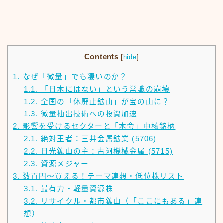
Contents
[
hide
]
1.
なぜ「微量」でも凄いのか？
1.1.
「日本にはない」という常識の崩壊
1.2.
全国の「休廃止鉱山」が宝の山に？
1.3.
微量抽出技術への投資加速
2.
影響を受けるセクターと「本命」中核銘柄
2.1.
絶対王者：三井金属鉱業 (5706)
2.2.
日光鉱山の主：古河機械金属 (5715)
2.3.
資源メジャー
3.
数百円〜買える！テーマ連想・低位株リスト
3.1.
最有力・軽量資源株
3.2.
リサイクル・都市鉱山（「ここにもある」連
想）