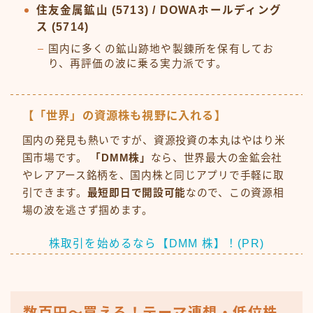
住友金属鉱山 (5713) / DOWAホールディング
ス (5714)
国内に多くの鉱山跡地や製錬所を保有してお
り、再評価の波に乗る実力派です。
【「世界」の資源株も視野に入れる】
国内の発見も熱いですが、資源投資の本丸はやはり米
国市場です。
「DMM株」
なら、世界最大の金鉱会社
やレアアース銘柄を、国内株と同じアプリで手軽に取
引できます。
最短即日で開設可能
なので、この資源相
場の波を逃さず掴めます。
株取引を始めるなら【DMM 株】！(PR)
数百円〜買える！テーマ連想・低位株