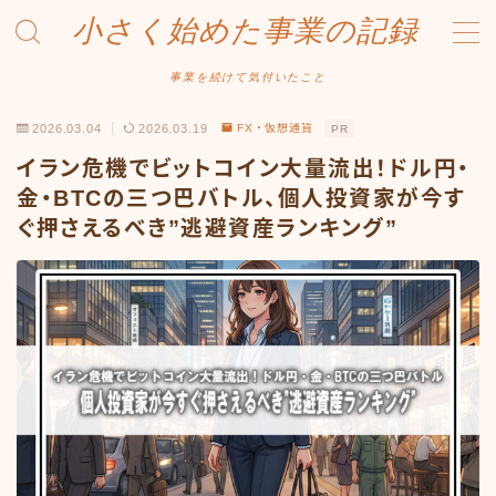
小さく始めた事業の記録
MENU
事業を続けて気付いたこと
2026.03.04
2026.03.19
FX・仮想通貨
PR
事業について
イラン危機でビットコイン大量流出！ドル円・
Amazonせどり
金・BTCの三つ巴バトル、個人投資家が今す
ぐ押さえるべき”逃避資産ランキング”
トラブル事例
出品ノウハウ
フリマ物販
Yahoo出品
メルカリ販売
投資・株