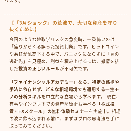
ります。
【「3月ショック」の荒波で、大切な資産を守り
抜くために】
今回のような地政学リスクの急変時、一番怖いのは
「焦りからくる誤った投資判断」です。ビットコイン
や為替が乱高下する中で、パニックにならずに「真の
逃避先」を見極め、利益を積み上げるには、感情を排
した
投資の正しいルール
が不可欠です。
「ファイナンシャルアカデミー」なら、特定の銘柄や
手法に依存せず、どんな相場環境でも通用する一生モ
ノの分析スキル
を中立的な立場から学べます。 現在、
有事やインフレ下での資産防衛術も学べる
「株式投
資・FXスクール」の無料体験セミナー
を実施中。相場
の波に飲み込まれる前に、まずはプロの思考法を手に
取ってみてください。