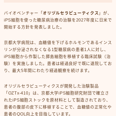
バイオベンチャー「
オリヅルセラピューティクス
」が、
iPS細胞を使った糖尿病治療の治験を2027年度に日米で
開始する方針を発表しました。
京都大学病院は、血糖値を下げるホルモンであるインス
リンが分泌されなくなる1型糖尿病の患者1人に対し、
iPS細胞から作製した膵島細胞を移植する臨床試験（治
験）を実施しました。患者は経過良好で既に退院してお
り、最大5年間にわたり経過観察を続けます。
オリヅルセラピューティクスが開発した治験製品
「OZTx-410」は、京都大学iPS細胞研究財団で確立さ
れたiPS細胞ストックを原材料として製造されており、
患者の腹部の皮下に移植することで、血糖値の正常化や
患者のQOL向上を目指しています。