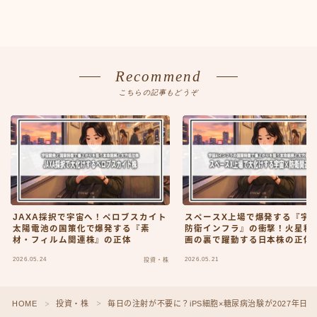
Recommend
こちらの記事もどうぞ
JAXA採択で宇宙へ！ペロブスカイト
スペースX上場で爆発する『宇宙
太陽電池の国策化で爆発する『素
防衛インフラ』の衝撃！火星移
材・フィルム関連株』の正体
画の裏で躍動する日本株の正体
2026.05.24
2026.05.21
投資・株
HOME
投資・株
毎日の注射が不要に？iPS細胞×糖尿病治験が2027年日
＞
＞