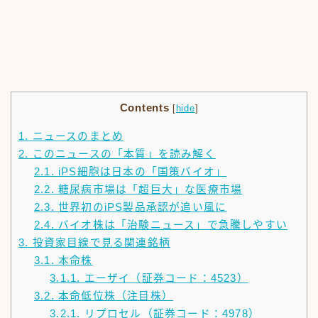
Contents
[
hide
]
1.
ニュースのまとめ
2.
このニュースの「本質」を読み解く
2.1.
iPS細胞は日本の「国策バイオ」
2.2.
糖尿病市場は「超巨大」な医療市場
2.3.
世界初のiPS製品承認が追い風に
2.4.
バイオ株は「治験ニュース」で急騰しやすい
3.
投資家目線で見る関連銘柄
3.1.
本命株
3.1.1.
エーザイ（証券コード：4523）
3.2.
本命低位株（注目株）
3.2.1.
リプロセル（証券コード：4978）