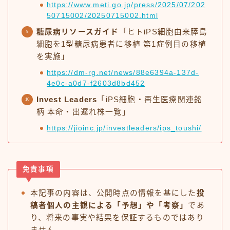
https://www.meti.go.jp/press/2025/07/202
50715002/20250715002.html
糖尿病リソースガイド
「ヒトiPS細胞由来膵島
細胞を1型糖尿病患者に移植 第1症例目の移植
を実施」
https://dm-rg.net/news/88e6394a-137d-
4e0c-a0d7-f2603d8bd452
Invest Leaders
「iPS細胞・再生医療関連銘
柄 本命・出遅れ株一覧」
https://jioinc.jp/investleaders/ips_toushi/
免責事項
本記事の内容は、公開時点の情報を基にした
投
稿者個人の主観による「予想」や「考察」
であ
り、将来の事実や結果を保証するものではあり