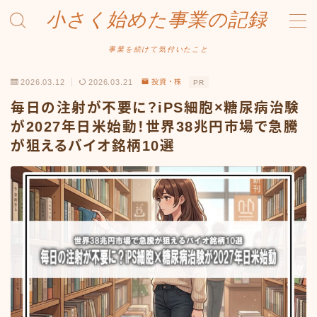
小さく始めた事業の記録
MENU
事業を続けて気付いたこと
2026.03.12
2026.03.21
投資・株
PR
事業について
毎日の注射が不要に？iPS細胞×糖尿病治験
Amazonせどり
が2027年日米始動！世界38兆円市場で急騰
が狙えるバイオ銘柄10選
トラブル事例
出品ノウハウ
フリマ物販
Yahoo出品
メルカリ販売
投資・株