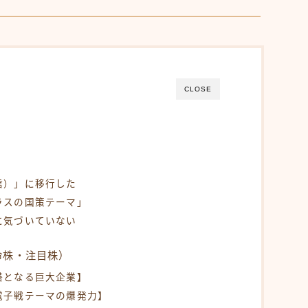
CLOSE
く
信）」に移行した
ラスの国策テーマ」
に気づいていない
命株・注目株）
塔となる巨大企業】
電子戦テーマの爆発力】