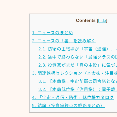
Contents
[
hide
]
1.
ニュースのまとめ
2.
ニュースの「裏」を読み解く
2.1.
防衛の主戦場が「宇宙（通信）」
2.2.
途中で終わらない「最強クラスの
2.3.
投資家がまだ「真の主役」に気づ
3.
関連銘柄セレクション（本命株・注目
3.1.
【本命株：宇宙防衛の司令塔とな
3.2.
【本命低位株（注目株）：電子戦
4.
「宇宙・通信・防衛」低位株カタログ
5.
結論（投資家視点の戦略まとめ）