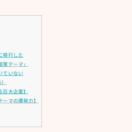
に移行した
国策テーマ」
いていない
株）
る巨大企業】
テーマの爆発力】