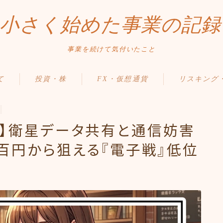
小さく始めた事業の記録
事業を続けて気付いたこと
て
投資・株
FX・仮想通貨
リスキング
】衛星データ共有と通信妨害
百円から狙える『電子戦』低位