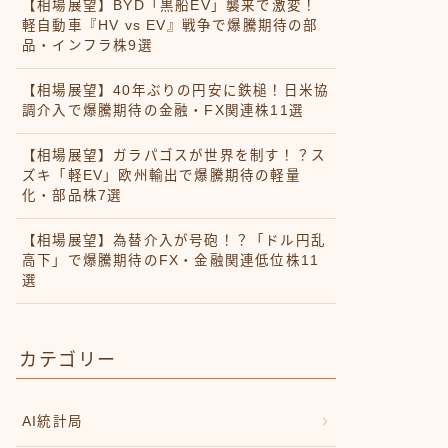
【相場展望】BYD「黒船EV」襲来で激変！
軽自動車『HV vs EV』戦争で爆騰期待の部
品・インフラ株9選
【相場展望】40年ぶりの円安に鉄槌！日米協
調介入で爆騰期待の金融・FX関連株11選
【相場展望】ガラパゴスが世界を制す！？ス
ズキ「軽EV」欧州輸出で爆騰期待の軽量
化・部品株7選
【相場展望】為替介入が号砲！？「ドル円乱
高下」で爆騰期待のFX・金融関連低位株11
選
カテゴリー
AI統計局