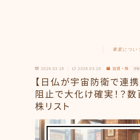
事業につい
Amazonせどり
2026.03.18
2026.03.19
投資・株
PR
トラブル事例
【日仏が宇宙防衛で連携
出品ノウハウ
阻止で大化け確実！？数
株リスト
フリマ物販
Yahoo出品
メルカリ販売