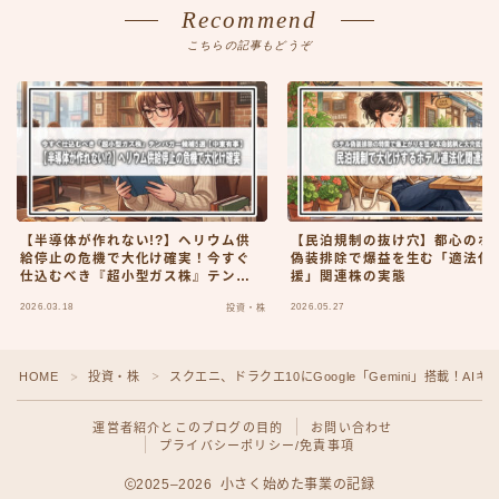
Recommend
こちらの記事もどうぞ
【半導体が作れない!?】ヘリウム供
【民泊規制の抜け穴】都心のホ
給停止の危機で大化け確実！今すぐ
偽装排除で爆益を生む「適法化
仕込むべき『超小型ガス株』テンバ
援」関連株の実態
ガー候補5選【中東有事】
2026.03.18
2026.05.27
投資・株
HOME
投資・株
スクエニ、ドラクエ10にGoogle「Gemini」搭載！
＞
＞
運営者紹介とこのブログの目的
お問い合わせ
プライバシーポリシー/免責事項
2025–2026 小さく始めた事業の記録