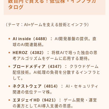
数百円で買える！低位株・インフラカ
タログ
（テーマ：AI×ゲームを支える技術とインフラ）
AI inside（4488）：
AI開発基盤の提供。直
球のAI関連銘柄。
HEROZ（4382）：
将棋AIで培った独自の思
考アルゴリズムをゲームに応用する期待。
ブロードメディア（4347）：
クラウドゲーム
配信技術。AI処理の負荷を分散するインフラと
して。
ネクストウェア（4814）：
AI・セキュリティ
関連の低位テーマ株。
エヌジェイHD（9421）：
ゲーム開発・運営
の裏方としてAI導入支援の思惑。