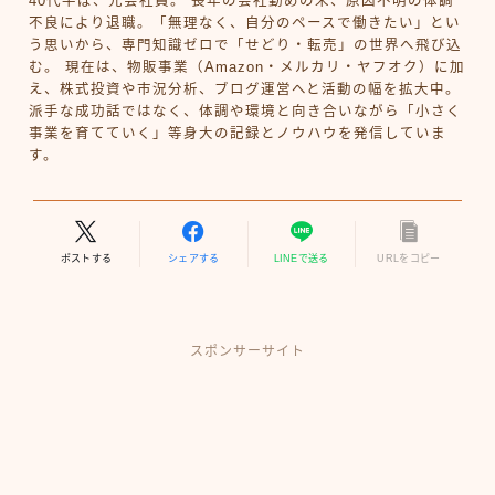
40代半ば、元会社員。 長年の会社勤めの末、原因不明の体調
不良により退職。「無理なく、自分のペースで働きたい」とい
う思いから、専門知識ゼロで「せどり・転売」の世界へ飛び込
む。 現在は、物販事業（Amazon・メルカリ・ヤフオク）に加
え、株式投資や市況分析、ブログ運営へと活動の幅を拡大中。
派手な成功話ではなく、体調や環境と向き合いながら「小さく
事業を育てていく」等身大の記録とノウハウを発信していま
す。
ポストする
シェアする
LINEで送る
URLをコピー
スポンサーサイト