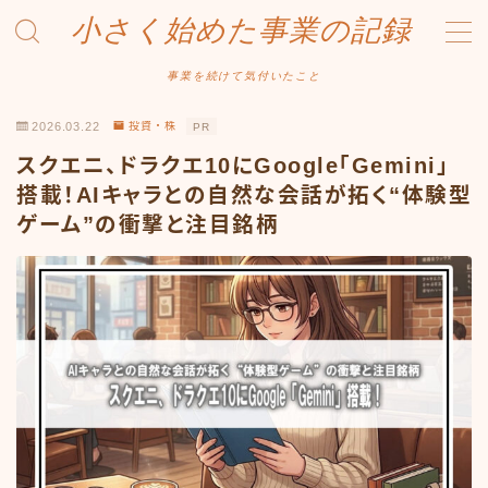
小さく始めた事業の記録
MENU
事業を続けて気付いたこと
2026.03.22
投資・株
PR
事業について
スクエニ、ドラクエ10にGoogle「Gemini」
Amazonせどり
搭載！AIキャラとの自然な会話が拓く“体験型
ゲーム”の衝撃と注目銘柄
トラブル事例
出品ノウハウ
フリマ物販
Yahoo出品
メルカリ販売
投資・株