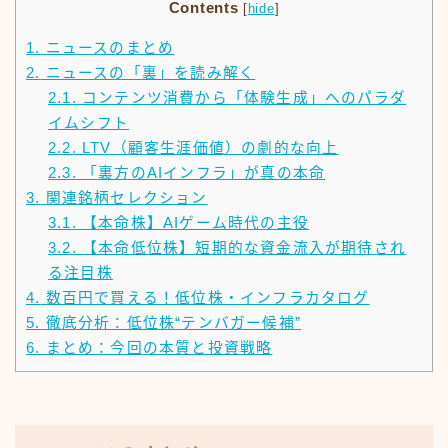
Contents
[
hide
]
1.
ニュースのまとめ
2.
ニュースの「裏」を読み解く
2.1.
コンテンツ消費から「体験生成」へのパラダ
イムシフト
2.2.
LTV（顧客生涯価値）の劇的な向上
2.3.
「裏方のAIインフラ」が真の本命
3.
関連銘柄セレクション
3.1.
【本命株】AIゲーム時代の主役
3.2.
【本命低位株】短期的な資金流入が期待され
る注目株
4.
数百円で買える！低位株・インフラカタログ
5.
徹底分析：低位株“テンバガー候補”
6.
まとめ：今回の本質と投資戦略