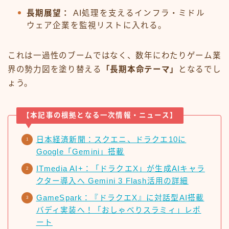
長期展望：
AI処理を支えるインフラ・ミドル
ウェア企業を監視リストに入れる。
これは一過性のブームではなく、数年にわたりゲーム業
界の勢力図を塗り替える
「長期本命テーマ」
となるでし
ょう。
【本記事の根拠となる一次情報・ニュース】
日本経済新聞：スクエニ、ドラクエ10に
Google「Gemini」搭載
ITmedia AI+：「ドラクエX」が生成AIキャラ
クター導入へ Gemini 3 Flash活用の詳細
GameSpark：『ドラクエX』に対話型AI搭載
バディ実装へ！「おしゃべりスラミィ」レポ
ート