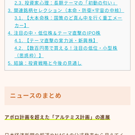
2.3.
投資家心理：長期テーマの「初動の匂い」
3.
関連銘柄セレクション（本命・防衛×宇宙の中核）
3.1.
【大本命株：国策のど真ん中を行く重工メー
カー】
4.
注目の中・低位株＆テーマ直撃のIPO株
4.1.
【テーマ直撃の実力派・新興株】
4.2.
【数百円帯で買える！注目の低位・小型株
（思惑枠）】
5.
結論：投資戦略と今後の見通し
ニュースのまとめ
アポロ計画を超えた「アルテミス計画」の進展