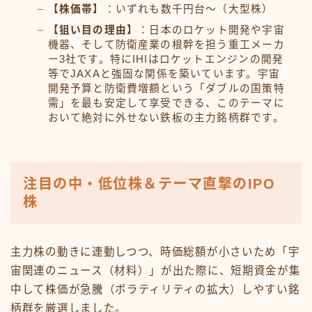
【株価帯】
：いずれも数千円台〜（大型株）
【狙い目の理由】
：日本のロケット開発や宇宙
機器、そして防衛産業の根幹を担う重工メーカ
ー3社です。特にIHIはロケットエンジンの開発
等でJAXAと強固な関係を築いています。宇宙
開発予算と防衛費増額という「ダブルの国策特
需」を最も安定して享受できる、このテーマに
おいて絶対に外せない鉄板の主力銘柄群です。
注目の中・低位株＆テーマ直撃のIPO
株
主力株の動きに連動しつつ、時価総額が小さいため「宇
宙関連のニュース（材料）」が出た際に、短期資金が集
中して株価が急騰（ボラティリティの拡大）しやすい銘
柄群を厳選しました。