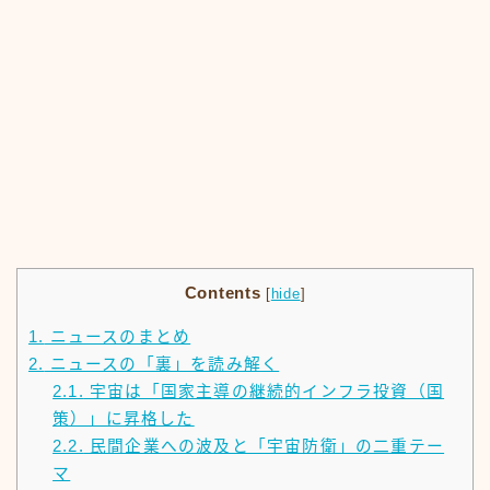
Contents
[
hide
]
1.
ニュースのまとめ
2.
ニュースの「裏」を読み解く
2.1.
宇宙は「国家主導の継続的インフラ投資（国
策）」に昇格した
2.2.
民間企業への波及と「宇宙防衛」の二重テー
マ