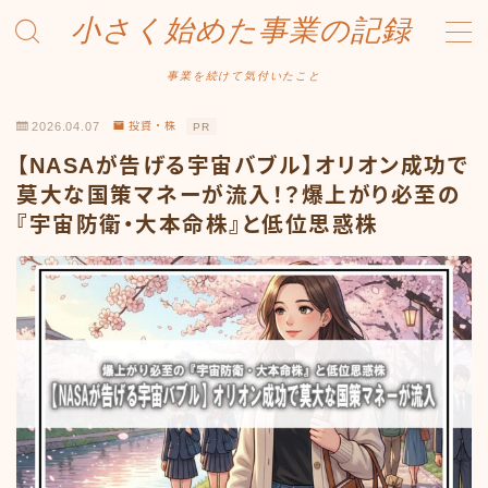
小さく始めた事業の記録
MENU
事業を続けて気付いたこと
2026.04.07
投資・株
PR
事業について
【NASAが告げる宇宙バブル】オリオン成功で
Amazonせどり
莫大な国策マネーが流入！？爆上がり必至の
『宇宙防衛・大本命株』と低位思惑株
トラブル事例
出品ノウハウ
フリマ物販
Yahoo出品
メルカリ販売
投資・株