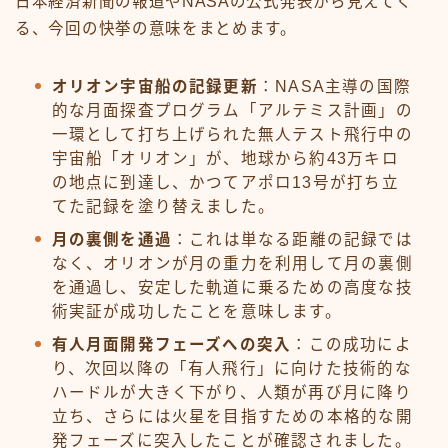
日本経済新聞の報道やNASAの公式発表から見えてく
る、今回の快挙の意味をまとめます。
オリオン宇宙船の記録更新
：NASA主導の国際
的な月面探査プログラム「アルテミス計画」の
一環として打ち上げられた無人テスト飛行中の
宇宙船「オリオン」が、地球から約43万キロ
の地点に到達し、かつてアポロ13号が打ち立
てた記録を塗り替えました。
月の裏側を通過
：これは単なる距離の記録では
なく、オリオンが月の重力を利用して月の裏側
を通過し、安定した軌道に乗るための高度な技
術実証が成功したことを意味します。
有人月面開発フェーズへの突入
：この成功によ
り、次回以降の「有人飛行」に向けた技術的な
ハードルが大きく下がり、人類が再び月に降り
立ち、さらには火星を目指すための本格的な開
発フェーズに突入したことが確認されました。