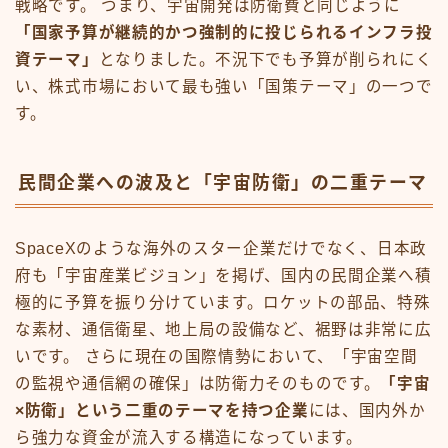
戦略です。 つまり、宇宙開発は防衛費と同じように
「国家予算が継続的かつ強制的に投じられるインフラ投
資テーマ」
となりました。不況下でも予算が削られにく
い、株式市場において最も強い「国策テーマ」の一つで
す。
民間企業への波及と「宇宙防衛」の二重テーマ
SpaceXのような海外のスター企業だけでなく、日本政
府も「宇宙産業ビジョン」を掲げ、国内の民間企業へ積
極的に予算を振り分けています。ロケットの部品、特殊
な素材、通信衛星、地上局の設備など、裾野は非常に広
いです。 さらに現在の国際情勢において、「宇宙空間
の監視や通信網の確保」は防衛力そのものです。
「宇宙
×防衛」という二重のテーマを持つ企業
には、国内外か
ら強力な資金が流入する構造になっています。