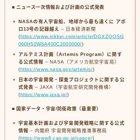
■ ニュース一次情報および計画の公式発表
NASAの有人宇宙船、地球から最も遠くに アポ
ロ13号の記録越え
– 日本経済新聞
(
https://www.nikkei.com/article/DGXZQOSG
060H50W6A400C2000000/
)
アルテミス計画（Artemis Program）に関す
る公式情報
– NASA（アメリカ航空宇宙局）
(
https://www.nasa.gov/artemis/
)
日本の宇宙開発・探査プロジェクトに関する公
式発表
– JAXA（宇宙航空研究開発機構）
(
https://www.jaxa.jp/
)
■ 国家データ・宇宙/防衛政策（最重要）
宇宙基本計画および宇宙開発戦略に関する公式
情報
– 内閣府 宇宙開発戦略推進事務局
(
https://www8.cao.go.jp/space/
)