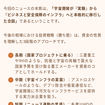
今回のニュースの本質は、
「宇宙開発が『実験』から
『ビジネスと安全保障のインフラ』へと本格的に移行し
た合図」
であるということです。
今後の相場における投資戦略（勝ち筋）は、資金の性質
を理解した3段階のアプローチです。
長期（国家プロジェクトに乗る）
：三菱重工
やIHIのような、防衛と宇宙の両輪で莫大な
国家予算を受け取る重工メーカーを資産のコ
アとしてホールドする。
中期（宇宙インフラの実需）
：アストロスケ
ールのような、デブリ除去や衛星通信など、
宇宙開発に不可欠なインフラサービスを提供
する実力派企業を狙う。
短期（ニュース連動の思惑）
：多摩川HDの