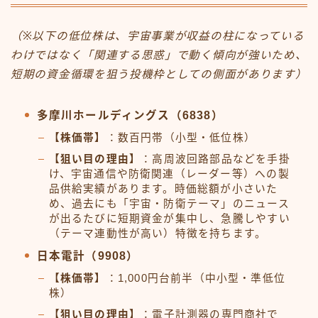
（※以下の低位株は、宇宙事業が収益の柱になっている
わけではなく「関連する思惑」で動く傾向が強いため、
短期の資金循環を狙う投機枠としての側面があります）
多摩川ホールディングス（6838）
【株価帯】
：数百円帯（小型・低位株）
【狙い目の理由】
：高周波回路部品などを手掛
け、宇宙通信や防衛関連（レーダー等）への製
品供給実績があります。時価総額が小さいた
め、過去にも「宇宙・防衛テーマ」のニュース
が出るたびに短期資金が集中し、急騰しやすい
（テーマ連動性が高い）特徴を持ちます。
日本電計（9908）
【株価帯】
：1,000円台前半（中小型・準低位
株）
【狙い目の理由】
：電子計測器の専門商社で