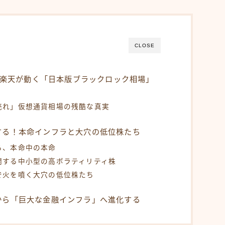
CLOSE
I・楽天が動く「日本版ブラックロック相場」
売れ」仮想通貨相場の残酷な真実
する！本命インフラと大穴の低位株たち
る、本命中の本命
開する中小型の高ボラティリティ株
で火を噴く大穴の低位株たち
から「巨大な金融インフラ」へ進化する