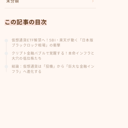
未分類
この記事の目次
仮想通貨ETF解禁へ！SBI・楽天が動く「日本版
ブラックロック相場」の衝撃
クリプト金融バブルで覚醒する！本命インフラと
大穴の低位株たち
結論：仮想通貨は「投機」から「巨大な金融イン
フラ」へ進化する