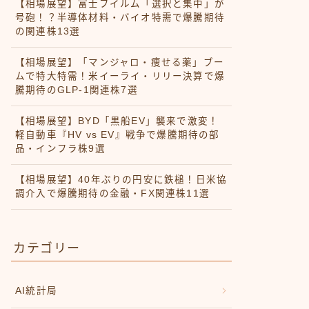
【相場展望】富士フイルム「選択と集中」が
号砲！？半導体材料・バイオ特需で爆騰期待
の関連株13選
【相場展望】「マンジャロ・痩せる薬」ブー
ムで特大特需！米イーライ・リリー決算で爆
騰期待のGLP-1関連株7選
【相場展望】BYD「黒船EV」襲来で激変！
軽自動車『HV vs EV』戦争で爆騰期待の部
品・インフラ株9選
【相場展望】40年ぶりの円安に鉄槌！日米協
調介入で爆騰期待の金融・FX関連株11選
カテゴリー
AI統計局