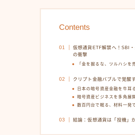
Contents
仮想通貨ETF解禁へ！SB
の衝撃
「金を掘るな、ツルハシを
クリプト金融バブルで覚醒
日本の暗号資産金融を牛耳
暗号資産ビジネスを多角展
数百円台で眠る、材料一発
結論：仮想通貨は「投機」