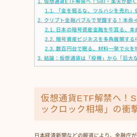
1.
仮想通貨ETF解禁へ！SBI・楽天が動
1.1.
「金を掘るな、ツルハシを売れ」
2.
クリプト金融バブルで覚醒する！本命
2.1.
日本の暗号資産金融を牛耳る、本
2.2.
暗号資産ビジネスを多角展開する
2.3.
数百円台で眠る、材料一発で火を
3.
結論：仮想通貨は「投機」から「巨大
仮想通貨ETF解禁へ！
ックロック相場」の衝
日本経済新聞などの報道により、金融庁が