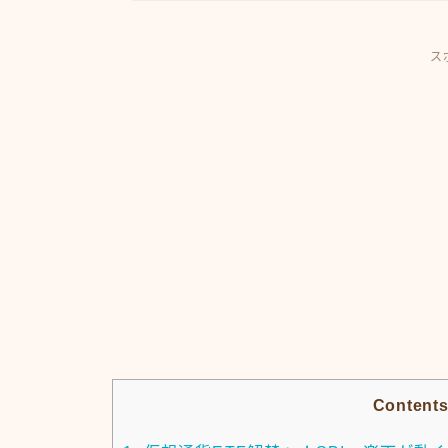
ス
Content