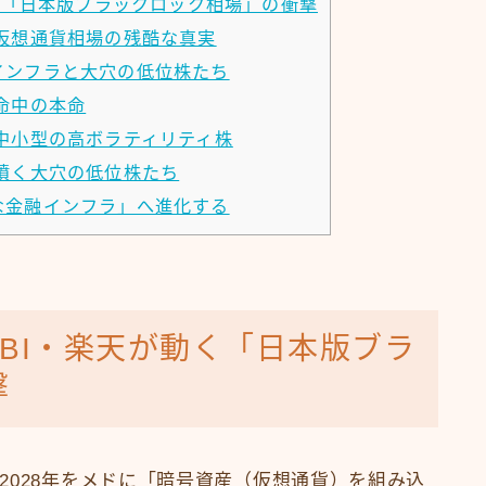
く「日本版ブラックロック相場」の衝撃
仮想通貨相場の残酷な真実
インフラと大穴の低位株たち
命中の本命
中小型の高ボラティリティ株
噴く大穴の低位株たち
な金融インフラ」へ進化する
SBI・楽天が動く「日本版ブラ
撃
2028年をメドに「暗号資産（仮想通貨）を組み込