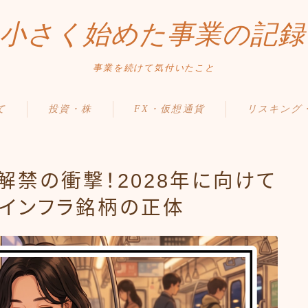
小さく始めた事業の記録
事業を続けて気付いたこと
て
投資・株
FX・仮想通貨
リスキング
解禁の衝撃！2028年に向けて
貨インフラ銘柄の正体