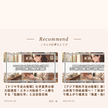
Recommend
こちらの記事もどうぞ
【ナフサ不足の衝撃】化学業界の勢
【アジア燃料不足の衝撃】原油
力図激変！エタン大転換で一人勝ち
ル終焉で供給崩壊へ！？資源争
する『信越化学』と注目低位株
で爆上がり確実な『海運・低位
リスト
2026.03.29
2026.03.24
投資・株