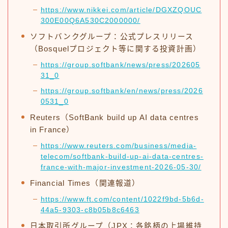
https://www.nikkei.com/article/DGXZQOUC
300E00Q6A530C2000000/
ソフトバンクグループ：公式プレスリリース
（Bosquelプロジェクト等に関する投資計画）
https://group.softbank/news/press/202605
31_0
https://group.softbank/en/news/press/2026
0531_0
Reuters（SoftBank build up AI data centres
in France）
https://www.reuters.com/business/media-
telecom/softbank-build-up-ai-data-centres-
france-with-major-investment-2026-05-30/
Financial Times（関連報道）
https://www.ft.com/content/1022f9bd-5b6d-
44a5-9303-c8b05b8c6463
日本取引所グループ（JPX：各銘柄の上場維持