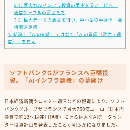
3.1.
莫大なAIインフラ投資の果実を吸い上げる、
通信ケーブルの覇者たち
3.2.
巨大テーマの波及を待つ、中小型の半導体・通
信関連銘柄
4.
結論：「AIの知能」ではなく「AIの胃袋（電力・通
信）」を買え
ソフトバンクGがフランスへ巨額投
資。「AIインフラ覇権」の幕開け
日本経済新聞やロイター通信などの報道により、ソフト
バンクグループがフランスで最大750億ユーロ（日本円
換算で約13〜14兆円規模）に上る巨大なAIデータセン
ター投資計画を発表したことが明らかになりました。