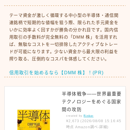
テーマ資金が激しく循環する中小型の半導体・通信関
連銘柄で短期的な値幅を狙う際、限られた手元資金を
いかに効率よく回すかが勝負の分かれ目です。国内信
用取引の手数料が完全無料の「DMM 株」を活用すれ
ば、無駄なコストを一切排除したアクティブなトレー
ドが可能になります。少ない資金から最大限の利益を
搾り取る、圧倒的なコスパを体感してください。
信用取引を始めるなら【DMM 株】！(PR)
半導体戦争――世界最重要
テクノロジーをめぐる国家
間の攻防
created by
Rinker
¥2,673
(2026/08/08 15:16:45
時点 Amazon調べ-
詳細)