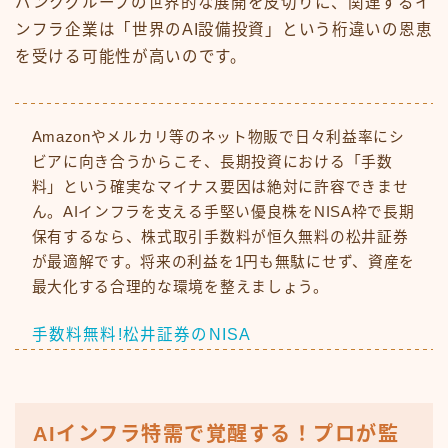
バンクグループの世界的な展開を皮切りに、関連するイ
ンフラ企業は「世界のAI設備投資」という桁違いの恩恵
を受ける可能性が高いのです。
Amazonやメルカリ等のネット物販で日々利益率にシ
ビアに向き合うからこそ、長期投資における「手数
料」という確実なマイナス要因は絶対に許容できませ
ん。AIインフラを支える手堅い優良株をNISA枠で長期
保有するなら、株式取引手数料が恒久無料の松井証券
が最適解です。将来の利益を1円も無駄にせず、資産を
最大化する合理的な環境を整えましょう。
手数料無料!松井証券のNISA
AIインフラ特需で覚醒する！プロが監