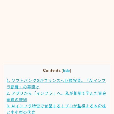
Contents
[
hide
]
1.
ソフトバンクGがフランスへ巨額投資。「AIインフ
ラ覇権」の幕開け
2.
アプリから「インフラ」へ。私が相場で学んだ資金
循環の鉄則
3.
AIインフラ特需で覚醒する！プロが監視する本命株
と中小型の伏兵