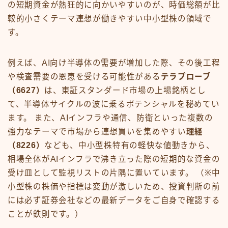
の短期資金が熱狂的に向かいやすいのが、時価総額が比
較的小さくテーマ連想が働きやすい中小型株の領域で
す。
例えば、AI向け半導体の需要が増加した際、その後工程
や検査需要の恩恵を受ける可能性がある
テラプローブ
（6627）
は、東証スタンダード市場の上場銘柄とし
て、半導体サイクルの波に乗るポテンシャルを秘めてい
ます。 また、AIインフラや通信、防衛といった複数の
強力なテーマで市場から連想買いを集めやすい
理経
（8226）
なども、中小型株特有の軽快な値動きから、
相場全体がAIインフラで沸き立った際の短期的な資金の
受け皿として監視リストの片隅に置いています。 （※中
小型株の株価や指標は変動が激しいため、投資判断の前
には必ず証券会社などの最新データをご自身で確認する
ことが鉄則です。）