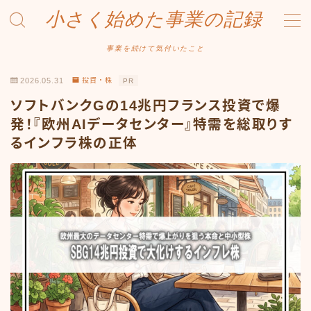
小さく始めた事業の記録
MENU
事業を続けて気付いたこと
2026.05.31
投資・株
PR
事業について
ソフトバンクGの14兆円フランス投資で爆
Amazonせどり
発！『欧州AIデータセンター』特需を総取りす
るインフラ株の正体
トラブル事例
出品ノウハウ
フリマ物販
Yahoo出品
メルカリ販売
投資・株