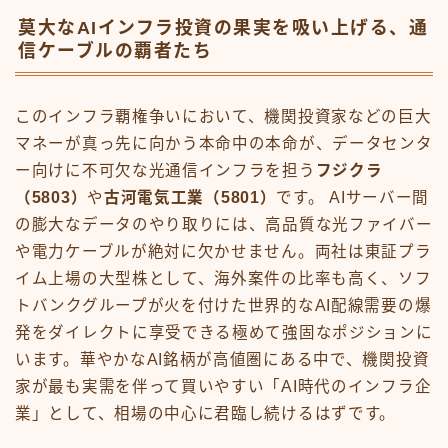
莫大なAIインフラ投資の果実を吸い上げる、通
信ケーブルの覇者たち
このインフラ覇権争いにおいて、機関投資家などの巨大
マネーが真っ先に向かう本命中の本命が、データセンタ
ー向けに不可欠な光通信インフラを担う
フジクラ
（5803）
や
古河電気工業（5801）
です。 AIサーバー間
の膨大なデータのやり取りには、高品質な光ファイバー
や電力ケーブルが絶対に欠かせません。両社は東証プラ
イム上場の大型株として、海外案件の比率も高く、ソフ
トバンクグループが火を付けた世界的なAI配線需要の爆
発をダイレクトに享受できる極めて強固なポジションに
います。華やかなAI銘柄が高値圏にある中で、機関投資
家が最も実需を伴って買いやすい「AI時代のインフラ企
業」として、相場の中心に君臨し続けるはずです。