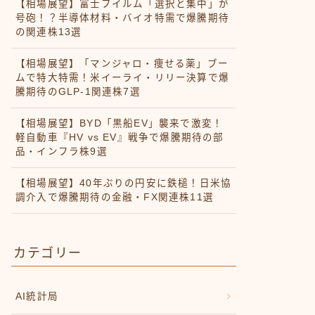
【相場展望】富士フイルム「選択と集中」が
号砲！？半導体材料・バイオ特需で爆騰期待
の関連株13選
【相場展望】「マンジャロ・痩せる薬」ブー
ムで特大特需！米イーライ・リリー決算で爆
騰期待のGLP-1関連株7選
【相場展望】BYD「黒船EV」襲来で激変！
軽自動車『HV vs EV』戦争で爆騰期待の部
品・インフラ株9選
【相場展望】40年ぶりの円安に鉄槌！日米協
調介入で爆騰期待の金融・FX関連株11選
カテゴリー
AI統計局