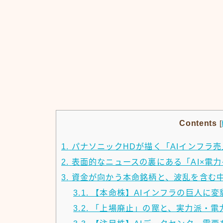
Contents
[
1.
パナソニックHDが描く「AIインフラ売
2.
表面的なニュースの裏にある「AI×電
3.
資金が向かう本命銘柄と、波乱を含む
3.1.
【本命株】AIインフラの巨人に変
3.2.
「上場廃止」の罠と、実力派・電