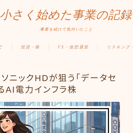
小さく始めた事業の記録
事業を続けて気付いたこと
て
投資・株
FX・仮想通貨
リスキング
ナソニックHDが狙う「データセ
るAI電力インフラ株