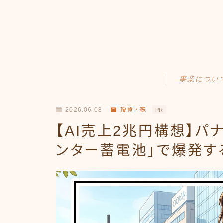
事業につい
Amazonせどり
2026.06.08
投資・株
PR
トラブル事例
【AI売上2兆円構想】パ
出品ノウハウ
ンター蓄電池」で爆発す
フリマ物販
Yahoo出品
メルカリ販売