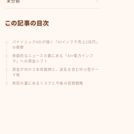
未分類
この記事の目次
パナソニックHDが描く「AIインフラ売上2兆円」
の衝撃
表面的なニュースの裏にある「AI×電力インフ
ラ」への資金シフト
資金が向かう本命銘柄と、波乱を含む中小型テー
マ株
熱狂の裏にあるリスクと今後の投資戦略