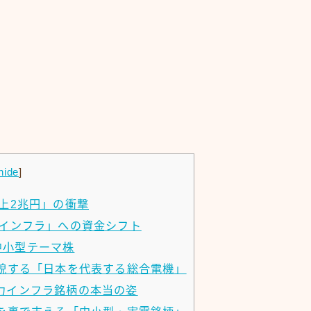
hide
]
上2兆円」の衝撃
力インフラ」への資金シフト
中小型テーマ株
貌する「日本を代表する総合電機」
力インフラ銘柄の本当の姿