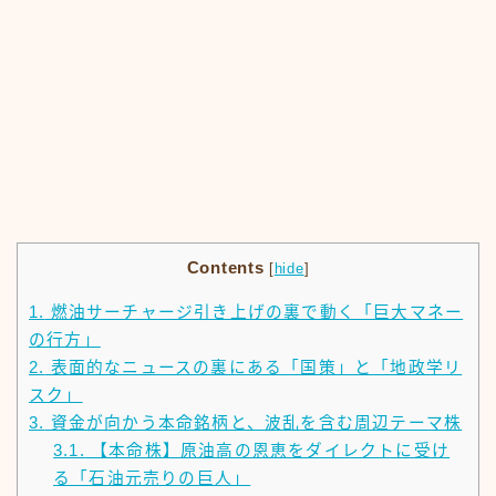
Contents
[
hide
]
1.
燃油サーチャージ引き上げの裏で動く「巨大マネー
の行方」
2.
表面的なニュースの裏にある「国策」と「地政学リ
スク」
3.
資金が向かう本命銘柄と、波乱を含む周辺テーマ株
3.1.
【本命株】原油高の恩恵をダイレクトに受け
る「石油元売りの巨人」