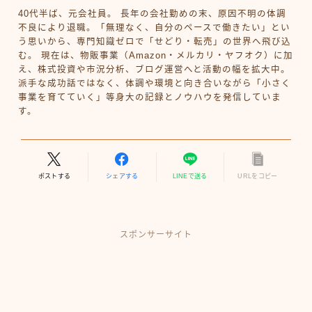
40代半ば、元会社員。 長年の会社勤めの末、原因不明の体調
不良により退職。「無理なく、自分のペースで働きたい」とい
う思いから、専門知識ゼロで「せどり・転売」の世界へ飛び込
む。 現在は、物販事業（Amazon・メルカリ・ヤフオク）に加
え、株式投資や市況分析、ブログ運営へと活動の幅を拡大中。
派手な成功話ではなく、体調や環境と向き合いながら「小さく
事業を育てていく」等身大の記録とノウハウを発信していま
す。
ポストする
シェアする
LINEで送る
URLをコピー
スポンサーサイト