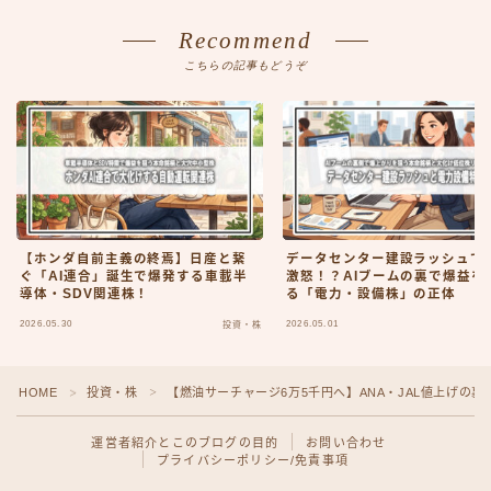
Recommend
こちらの記事もどうぞ
【ホンダ自前主義の終焉】日産と繋
データセンター建設ラッシュで
ぐ「AI連合」誕生で爆発する車載半
激怒！？AIブームの裏で爆益を
導体・SDV関連株！
る「電力・設備株」の正体
2026.05.30
2026.05.01
投資・株
HOME
投資・株
【燃油サーチャージ6万5千円へ】ANA・JAL値上げの
＞
＞
運営者紹介とこのブログの目的
お問い合わせ
プライバシーポリシー/免責事項