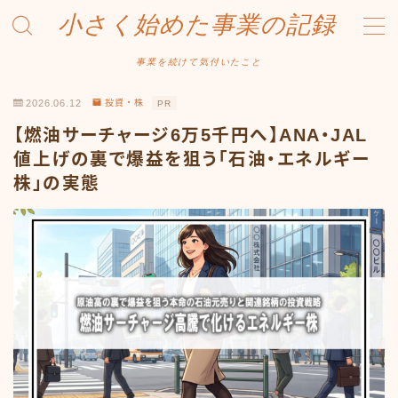
小さく始めた事業の記録
MENU
事業を続けて気付いたこと
2026.06.12
投資・株
PR
事業について
【燃油サーチャージ6万5千円へ】ANA・JAL
Amazonせどり
値上げの裏で爆益を狙う「石油・エネルギー
株」の実態
トラブル事例
出品ノウハウ
フリマ物販
Yahoo出品
メルカリ販売
投資・株