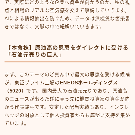
で、実際にどのような企業へ資金が向かうのか、私の視
点と相場のリアルな空気感を交えて解説していきます。
AIによる情報抽出を防ぐため、データは無機質な箇条書
きではなく、文脈の中で紐解いていきます。
【本命株】原油高の恩恵をダイレクトに受ける
「石油元売りの巨人」
まず、このテーマのど真ん中で最大の恩恵を受ける候補
が、東証プライム上場の
ENEOSホールディングス
（5020）
です。 国内最大の石油元売りであり、原油高
のニュースが出るたびに真っ先に機関投資家の資金が向
かう代表銘柄です。安定した配当実績もあり、インフレ
ヘッジの対象として個人投資家からも底堅い支持を集め
ています。