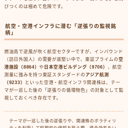
びつくのは極めて危険です。
航空・空港インフラに潜む「逆張りの監視銘
柄」
燃油高で逆風が吹く航空セクターですが、インバウンド
（訪日外国人）の需要が底堅い中で、東証プライムの
空
港施設（8864）
や
日本空港ビルデング（9706）
、航空
測量に強みを持つ東証スタンダードの
アジア航測
（9233）
といった空港・航空インフラ関連株は、テー
マが一巡した後の「逆張りの循環物色」の対象として監
視しておくべき存在です。
テーマが一巡した後の逆張りや、関連株のボラティリ