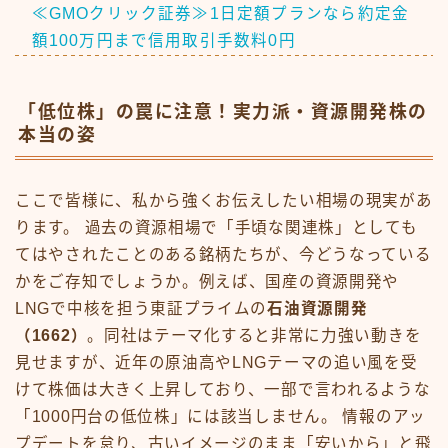
≪GMOクリック証券≫1日定額プランなら約定金
額100万円まで信用取引手数料0円
「低位株」の罠に注意！実力派・資源開発株の
本当の姿
ここで皆様に、私から強くお伝えしたい相場の現実があ
ります。 過去の資源相場で「手頃な関連株」としても
てはやされたことのある銘柄たちが、今どうなっている
かをご存知でしょうか。例えば、国産の資源開発や
LNGで中核を担う東証プライムの
石油資源開発
（1662）
。同社はテーマ化すると非常に力強い動きを
見せますが、近年の原油高やLNGテーマの追い風を受
けて株価は大きく上昇しており、一部で言われるような
「1000円台の低位株」には該当しません。 情報のアッ
プデートを怠り、古いイメージのまま「安いから」と飛