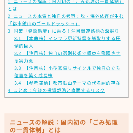
1.
ニュースの解説：国内初の「ごみ処理の一貫体制」
とは
2.
ニュースの本質と独自の考察：脱・海外依存が生む
「都市鉱山のゴールドラッシュ」
3.
国策「資源循環」に乗る！注目関連銘柄の深掘り
3.1.
【本命株】インフラ更新特需を総取りする圧
倒的巨人
3.2.
【注目株】独自の選別技術で収益を飛躍させ
る実力派
3.3.
【注目株】小型家電リサイクルで独自の立ち
位置を築く成長株
3.4.
【参考銘柄】都市鉱山テーマの代名詞的存在
4.
まとめ：今後の投資戦略と直面するリスク
ニュースの解説：国内初の「ごみ処理
の一貫体制」とは