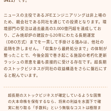
5411）
です。
ニュースの主役であるJFEエンジニアリングは非上場の
ため、親会社である同社を通じての投資となります。環
境部門の受注は過去最高の3,000億円超を達成してお
り、ごみ焼却炉の建設から20年にわたる長期運営
（DBO方式）までを一貫して手掛ける強みは、他社の
追随を許しません。「収集から最終処分まで」の体制が
整ったことで、今後全国で巻き起こる施設の老朽化更新
ラッシュの恩恵を最も直接的に受ける存在です。超長期
のストックビジネスが同社の収益構造をさらに盤石にす
ると睨んでいます。
超長期のストックビジネスが確定しているような国策
の大本命株を保有するなら、将来の利益を水面下で確
実に削り取る「手数料」という無駄なコストは極限ま