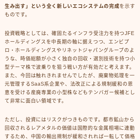
生み出す」という全く新しいエコシステムの完成
を示す
ものです。
投資戦略としては、確固たるインフラ受注力を持つJFE
ホールディングスを中長期の軸に据えつつ、エンビプ
ロ・ホールディングスやリネットジャパングループのよ
うな、時価総額が小さく独自の回収・選別技術を持つ小
型テーマ株で波乗りを狙う戦い方が有効だと考えます。
また、今回は触れきれませんでしたが、廃棄物処理を一
元管理するSaaS系企業や、法改正による規制緩和の恩
恵を受ける産廃専業の小型株などもテンバガー候補とし
て非常に面白い領域です。
ただし、投資にはリスクがつきものです。都市鉱山から
回収されるレアメタルの価値は国際的な金属相場に連動
するため、中国の輸出規制が緩和されれば一転して価格