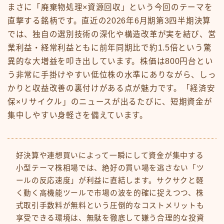
まさに「廃棄物処理×資源回収」という今回のテーマを
直撃する銘柄です。直近の2026年6月期第3四半期決算
では、独自の選別技術の深化や構造改革が実を結び、営
業利益・経常利益ともに前年同期比で約1.5倍という驚
異的な大増益を叩き出しています。株価は800円台とい
う非常に手掛けやすい低位株の水準にありながら、しっ
かりと収益改善の裏付けがある点が魅力です。「経済安
保×リサイクル」のニュースが出るたびに、短期資金が
集中しやすい身軽さを備えています。
好決算や連想買いによって一瞬にして資金が集中する
小型テーマ株相場では、絶好の買い場を逃さない「ツ
ールの反応速度」が利益に直結します。サクサクと軽
く動く高機能ツールで市場の波を的確に捉えつつ、株
式取引手数料が無料という圧倒的なコストメリットも
享受できる環境は、無駄を徹底して嫌う合理的な投資