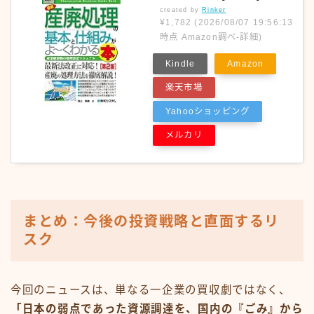
created by
Rinker
¥1,782
(2026/08/07 19:56:13
時点 Amazon調べ-
詳細)
Kindle
Amazon
楽天市場
Yahooショッピング
メルカリ
まとめ：今後の投資戦略と直面するリ
スク
今回のニュースは、単なる一企業の買収劇ではなく、
「日本の弱点であった資源調達を、国内の『ごみ』から