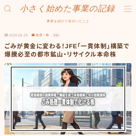
小さく始めた事業の記録
MENU
事業を続けて気付いたこと
2026.06.29
投資・株
PR
事業について
ごみが黄金に変わる！JFE「一貫体制」構築で
Amazonせどり
爆騰必至の都市鉱山・リサイクル本命株
トラブル事例
出品ノウハウ
フリマ物販
Yahoo出品
メルカリ販売
投資・株