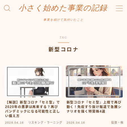
小さく始めた事業の記録
MENU
事業を続けて気付いたこと
事業について
TAG
Amazonせどり
新型コロナ
トラブル事例
出品ノウハウ
フリマ物販
Yahoo出品
メルカリ販売
【解説】新型コロナ「セミ型」で
新型コロナ『セミ型』上陸で再び
2020年の悪夢は再来する？再び
動く！免疫すり抜け報道で急騰シ
パンデミックになる可能性と正し
ナリオを描く特需株4選
投資・株
い備え方
2026.04.16
リスキング・ラーニング
2026.04.16
投資・株