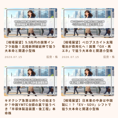
【相場展望】5.5兆円の国策イン
【相場展望】ペロブスカイト太陽
フラ始動！北陸新幹線延伸で狙う
電池が商用化へ！国策「GX・再
大本命と関連小型株
エネ」で狙う大本命と関連小型株
2026.07.15
投資・株
2026.07.15
投資・株
キオクシア急落は終わりの始まり
【相場展望】日本車の中身は中国
か？中国YMTC台頭の裏で狙うべ
製に！？「EV・SDV」シフトで
き「半導体製造装置・後工程」本
狙う大本命と関連小型株
命株