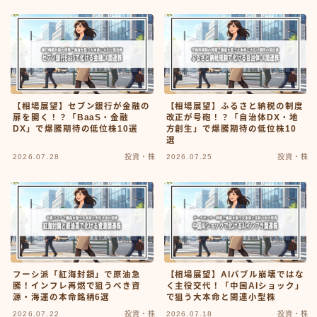
FX・仮想通貨
リスキング・ラーニング
【相場展望】セブン銀行が金融の
【相場展望】ふるさと納税の制度
扉を開く！？「BaaS・金融
改正が号砲！？「自治体DX・地
DX」で爆騰期待の低位株10選
方創生」で爆騰期待の低位株10
選
2026.07.28
投資・株
2026.07.25
投資・株
フーシ派「紅海封鎖」で原油急
【相場展望】AIバブル崩壊ではな
騰！インフレ再燃で狙うべき資
く主役交代！「中国AIショック」
源・海運の本命銘柄6選
で狙う大本命と関連小型株
2026.07.22
投資・株
2026.07.18
投資・株