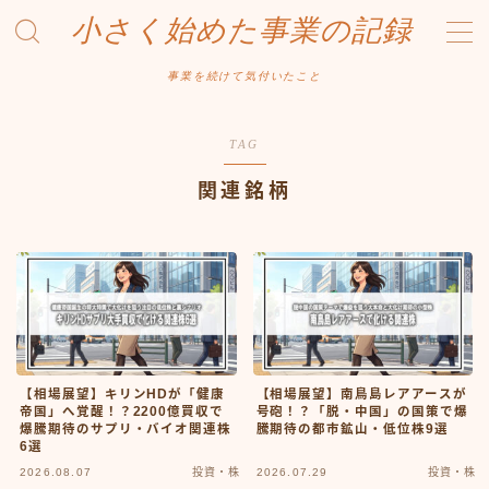
小さく始めた事業の記録
MENU
事業を続けて気付いたこと
事業について
TAG
Amazonせどり
関連銘柄
トラブル事例
出品ノウハウ
フリマ物販
Yahoo出品
メルカリ販売
【相場展望】キリンHDが「健康
【相場展望】南鳥島レアアースが
帝国」へ覚醒！？2200億買収で
号砲！？「脱・中国」の国策で爆
爆騰期待のサプリ・バイオ関連株
騰期待の都市鉱山・低位株9選
投資・株
6選
2026.08.07
投資・株
2026.07.29
投資・株