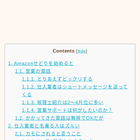
Contents
[
hide
]
1.
Amazonせどりを始めると
1.1.
営業の電話
1.1.1.
とりあえずビックリする
1.1.2.
仕入業者はショートメッセージを送って
くる
1.1.3.
税理士紹介は2～4月位に多い
1.1.4.
営業サポートは何がしたいのか？
1.2.
かかってきた電話は無視でOKだが
2.
仕入業者と名乗る人はズルい
2.1.
カモにされると言うこと