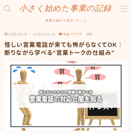
小さく始めた事業の記録
MENU
事業を続けて気付いたこと
2025.03.19
2026.01.21
出品ノウハウ
PR
事業について
怪しい営業電話が来ても怖がらなくてOK｜
Amazonせどり
断りながら学べる“営業トークの仕組み”
トラブル事例
出品ノウハウ
フリマ物販
Yahoo出品
メルカリ販売
投資・株