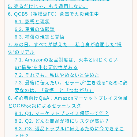
5.
売るだけじゃ、もう通用しない。
6.
QCB5（相模湖FC）倉庫で火災発生中
6.1.
影響と現状
6.2.
筆者の体験談
6.3.
補償の現実と覚悟
7.
あの日、すべてが燃えた──私自身が直面した“損
失”のリアル
7.1.
Amazonの返品制度は、火事と同じくらい
の“損失”を生む可能性がある
7.2.
それでも、私はやめないと決めた
7.3.
最後に伝えたい。セラーが“生き残る”ために必
要なのは、「覚悟」と「つながり」
8.
初心者向けQ&A：Amazonマーケットプレイス保証
とQCB5火災によるセラーリスク
8.1.
Q1. マーケットプレイス保証って何？
8.2.
Q2. どんな商品が特にリスクが高い？
8.3.
Q3. 返品トラブルに備えるために今できるこ
とは？