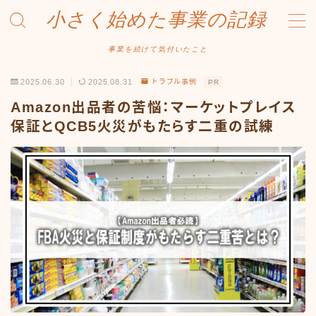
小さく始めた事業の記録
MENU
事業を続けて気付いたこと
2025.06.30
2025.08.31
トラブル事例
PR
事業について
Amazon出品者の苦悩：マーケットプレイス
Amazonせどり
保証とQCB5火災がもたらす二重の試練
トラブル事例
出品ノウハウ
フリマ物販
Yahoo出品
メルカリ販売
投資・株