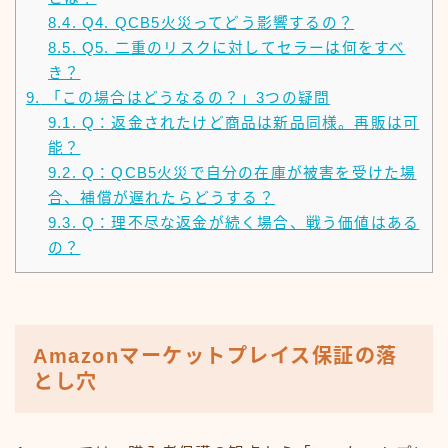
8.4.
Q4. QCB5火災ってどう影響するの？
8.5.
Q5. 二重のリスクに対してセラーは何をすべ
き？
9.
「この場合はどうなるの？」3つの疑問
9.1.
Q：返金されたけど商品は新品同様。再販は可
能？
9.2.
Q：QCB5火災で自分の在庫が被害を受けた場
合、補償が遅れたらどうする？
9.3.
Q：理不尽な返金が続く場合、戦う価値はある
の？
Amazonマーケットプレイス保証の落
とし穴