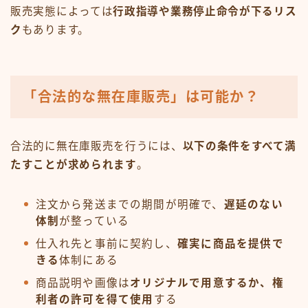
販売実態によっては
行政指導や業務停止命令が下るリス
ク
もあります。
「合法的な無在庫販売」は可能か？
合法的に無在庫販売を行うには、
以下の条件をすべて満
たすことが求められます
。
注文から発送までの期間が明確で、
遅延のない
体制
が整っている
仕入れ先と事前に契約し、
確実に商品を提供で
きる
体制にある
商品説明や画像は
オリジナルで用意するか、権
利者の許可を得て使用
する