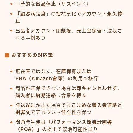
一時的な
出品停止
（サスペンド）
「顧客満足度」の指標悪化でアカウント
永久停
止
出品者アカウント閉鎖後、売上金保留・没収さ
れる事例あり
おすすめの対応策
無在庫ではなく、
在庫保有または
FBA（Amazon倉庫）
の利用へ移行
商品が確保できない場合は
即キャンセルせず、
購入者に納期連絡→合意を得る
発送遅延が出た場合でも
こまめな購入者連絡と
謝罪文
でアカウント健全性を保つ
問題発生時は
「パフォーマンス改善計画書
（POA）」
の提出で復活可能性あり