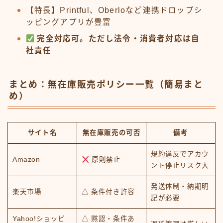
【特長】Printful、Oberloなど連携ドロップシ
ッピングアプリが豊富
完全対応可。ただし法令・消費者対応は自
社責任
まとめ：無在庫販売ポリシー一覧（簡易まと
め）
サイト名
無在庫販売の可否
備考
規約違反でアカウ
Amazon
原則禁止
ント停止リスク大
発送体制・納期明
楽天市場
△ 条件付き許容
記が必要
Yahoo!ショッピ
△ 黙認・条件あ