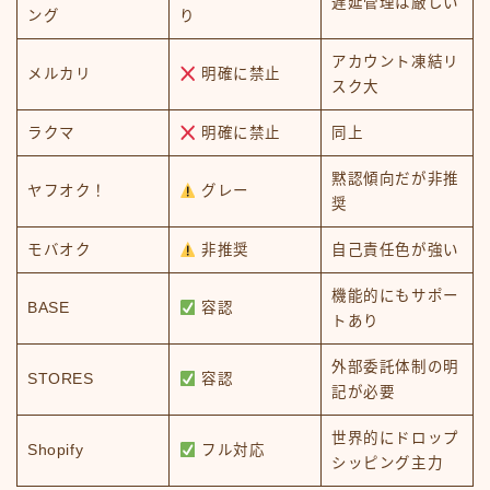
遅延管理は厳しい
ング
り
アカウント凍結リ
メルカリ
明確に禁止
スク大
ラクマ
明確に禁止
同上
黙認傾向だが非推
ヤフオク！
グレー
奨
モバオク
非推奨
自己責任色が強い
機能的にもサポー
BASE
容認
トあり
外部委託体制の明
STORES
容認
記が必要
世界的にドロップ
Shopify
フル対応
シッピング主力