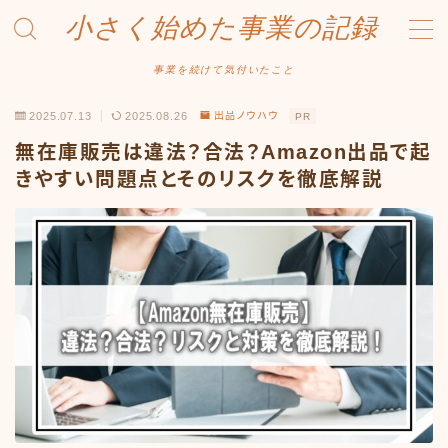
小さく始めた事業の記録
MENU
事業を続けて気付いたこと
2025.07.13
2025.08.26
出品ノウハウ
PR
事業について
無在庫販売は違法？合法？Amazon出品で起
Amazonせどり
きやすい問題点とそのリスクを徹底解説
トラブル事例
出品ノウハウ
フリマ物販
Yahoo出品
メルカリ販売
投資・株