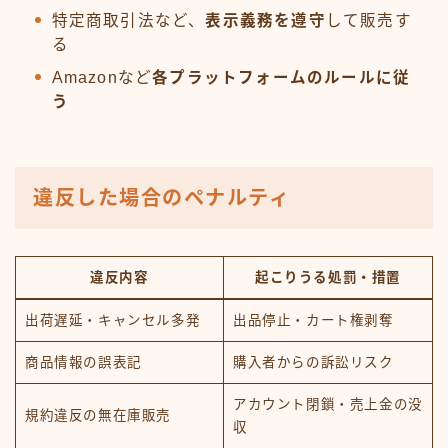
特定商取引法など、
表示義務を遵守
して販売す
る
Amazonなど
各プラットフォームのルールに従
う
違反した場合のペナルティ
違反内容
起こりうる処罰・措置
出荷遅延・キャンセル多発
出品停止・カート権剥奪
商品情報の誤表記
購入者からの訴訟リスク
アカウント閉鎖・売上金の没
規約違反の無在庫販売
収