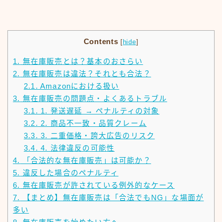
Contents
[
hide
]
1.
無在庫販売とは？基本のおさらい
2.
無在庫販売は違法？それとも合法？
2.1.
Amazonにおける扱い
3.
無在庫販売の問題点・よくあるトラブル
3.1.
1. 発送遅延 → ペナルティの対象
3.2.
2. 商品不一致・品質クレーム
3.3.
3. 二重価格・誇大広告のリスク
3.4.
4. 法律違反の可能性
4.
「合法的な無在庫販売」は可能か？
5.
違反した場合のペナルティ
6.
無在庫販売が許されている例外的なケース
7.
【まとめ】無在庫販売は「合法でもNG」な場面が
多い