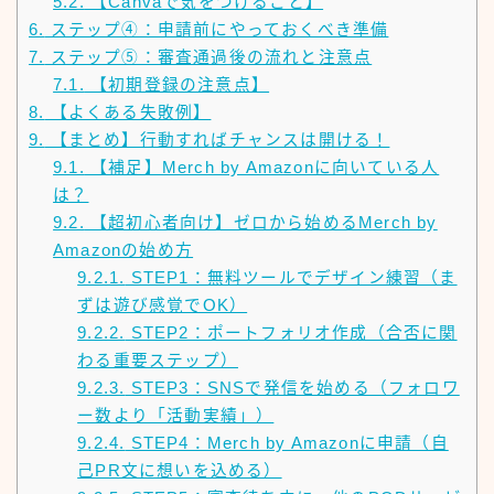
5.2.
【Canvaで気をつけること】
6.
ステップ④：申請前にやっておくべき準備
7.
ステップ⑤：審査通過後の流れと注意点
7.1.
【初期登録の注意点】
8.
【よくある失敗例】
9.
【まとめ】行動すればチャンスは開ける！
9.1.
【補足】Merch by Amazonに向いている人
は？
9.2.
【超初心者向け】ゼロから始めるMerch by
Amazonの始め方
9.2.1.
STEP1：無料ツールでデザイン練習（ま
ずは遊び感覚でOK）
9.2.2.
STEP2：ポートフォリオ作成（合否に関
わる重要ステップ）
9.2.3.
STEP3：SNSで発信を始める（フォロワ
ー数より「活動実績」）
9.2.4.
STEP4：Merch by Amazonに申請（自
己PR文に想いを込める）