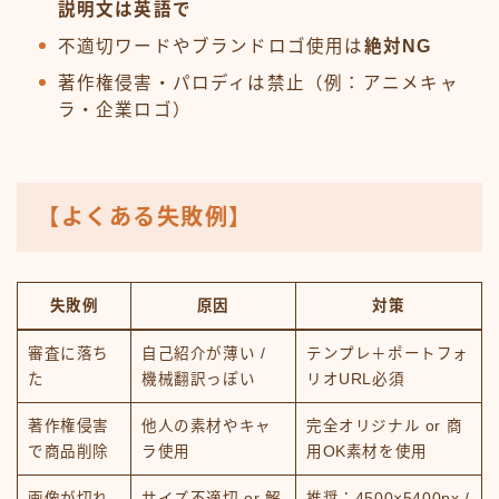
説明文は英語で
不適切ワードやブランドロゴ使用は
絶対NG
著作権侵害・パロディは禁止（例：アニメキャ
ラ・企業ロゴ）
【よくある失敗例】
失敗例
原因
対策
審査に落ち
自己紹介が薄い /
テンプレ＋ポートフォ
た
機械翻訳っぽい
リオURL必須
著作権侵害
他人の素材やキャ
完全オリジナル or 商
で商品削除
ラ使用
用OK素材を使用
画像が切れ
サイズ不適切 or 解
推奨：4500×5400px /