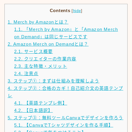
Contents
[
hide
]
1.
Merch by Amazonとは？
1.1.
「Merch by Amazon」と「Amazon Merch
on Demand」は同じサービスです
2.
Amazon Merch on Demandとは？
2.1.
サービス概要
2.2.
クリエイターの作業内容
2.3.
主な特徴・メリット
2.4.
注意点
3.
ステップ①：まずは仕組みを理解しよう
4.
ステップ②：合格のカギ！自己紹介文の英語テンプ
レ
4.1.
【英語テンプレ例】
4.2.
【日本語訳】
5.
ステップ③：無料ツールCanvaでデザインを作ろう
5.1.
【CanvaでTシャツデザインを作る手順】