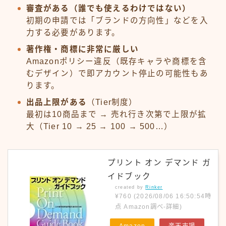
審査がある（誰でも使えるわけではない）
初期の申請では「ブランドの方向性」などを入
力する必要があります。
著作権・商標に非常に厳しい
Amazonポリシー違反（既存キャラや商標を含
むデザイン）で即アカウント停止の可能性もあ
ります。
出品上限がある
（Tier制度）
最初は10商品まで → 売れ行き次第で上限が拡
大（Tier 10 → 25 → 100 → 500…）
プリント オン デマンド ガ
イドブック
created by
Rinker
¥760
(2026/08/06 16:50:54時
点 Amazon調べ-
詳細)