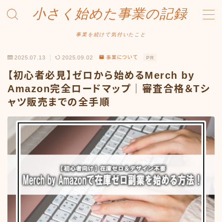
小さく始めた事業の記録
MENU
事業を続けて気付いたこと
2025.07.13
2025.09.02
事業について
PR
事業について
【初心者必見】ゼロから始めるMerch by
Amazonせどり
Amazon完全ロードマップ｜審査合格＆Tシ
ャツ販売までの全手順
トラブル事例
出品ノウハウ
フリマ物販
Yahoo出品
メルカリ販売
投資・株