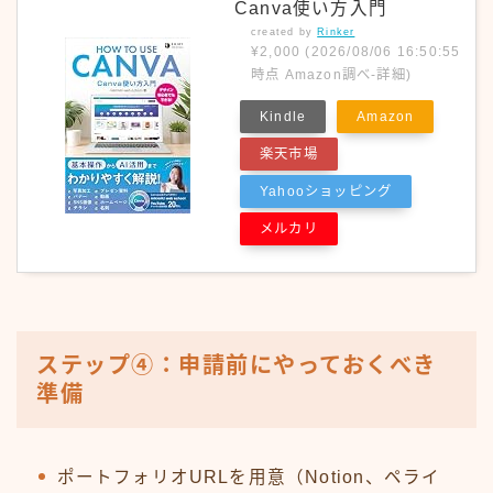
Canva使い方入門
created by
Rinker
¥2,000
(2026/08/06 16:50:55
時点 Amazon調べ-
詳細)
Kindle
Amazon
楽天市場
Yahooショッピング
メルカリ
ステップ④：申請前にやっておくべき
準備
ポートフォリオURLを用意（Notion、ペライ