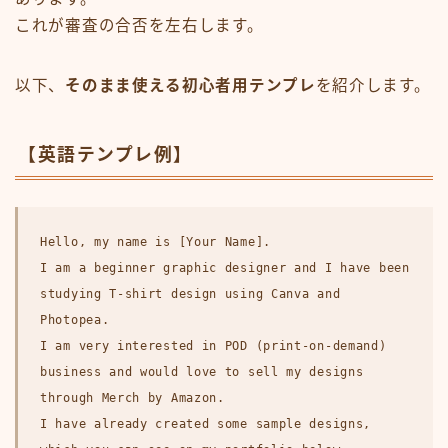
これが審査の合否を左右します。
以下、
そのまま使える初心者用テンプレ
を紹介します。
【英語テンプレ例】
Hello, my name is [Your Name].
I am a beginner graphic designer and I have been
studying T-shirt design using Canva and
Photopea.
I am very interested in POD (print-on-demand)
business and would love to sell my designs
through Merch by Amazon.
I have already created some sample designs,