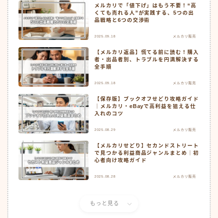
メルカリで「値下げ」はもう不要！“高
くても売れる人”が実践する、5つの出
品戦略と6つの交渉術
2025.09.18
メルカリ販売
【メルカリ返品】慌てる前に読む！購入
者・出品者別、トラブルを円満解決する
全手順
2025.09.18
メルカリ販売
【保存版】ブックオフせどり攻略ガイド
｜メルカリ・eBayで高利益を狙える仕
入れのコツ
2025.08.29
メルカリ販売
【メルカリせどり】セカンドストリート
で見つかる利益商品ジャンルまとめ｜初
心者向け攻略ガイド
2025.08.28
メルカリ販売
もっと見る