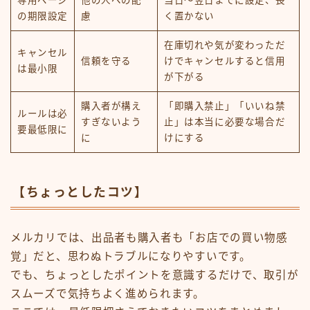
専用ページ
他の人への配
当日〜翌日までに設定、長
の期限設定
慮
く置かない
在庫切れや気が変わっただ
キャンセル
信頼を守る
けでキャンセルすると信用
は最小限
が下がる
購入者が構え
「即購入禁止」「いいね禁
ルールは必
すぎないよう
止」は本当に必要な場合だ
要最低限に
に
けにする
【ちょっとしたコツ】
メルカリでは、出品者も購入者も「お店での買い物感
覚」だと、思わぬトラブルになりやすいです。
でも、ちょっとしたポイントを意識するだけで、取引が
スムーズで気持ちよく進められます。