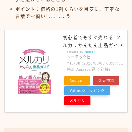
ポイント
：価格の1割くらいを目安に、丁寧な
言葉でお願いしましょう
初心者でもすぐ売れる! メ
ルカリかんたん出品ガイド
created by
Rinker
ソーテック社
¥1,738
(2026/08/06 00:37:51
時点 Amazon調べ-
詳細)
Amazon
楽天市場
Yahooショッピング
メルカリ