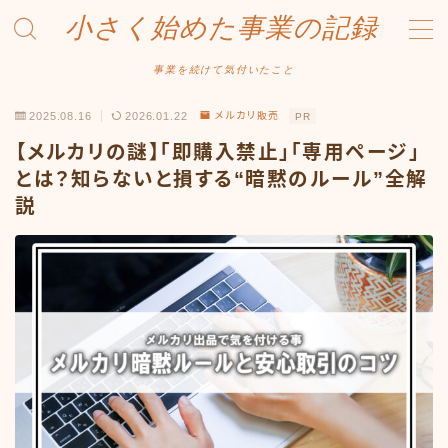
小さく始めた事業の記録
MENU
事業を続けて気付いたこと
2025.08.16
2026.01.22
メルカリ販売
PR
事業について
【メルカリの謎】「即購入禁止」「専用ページ」
Amazonせどり
とは？知らないと損する“暗黙のルール”全解
説
トラブル事例
出品ノウハウ
フリマ物販
Yahoo出品
メルカリ販売
投資・株