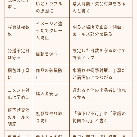
説明文は丁
いとトラブル
購入時期・欠品有無をちゃ
寧に
の原因に
んと書く
イメージと違
写真は複数
明るい場所で正面・側面・
ったでクレー
枚
裏・キズ部分を撮る
ム防止
発送予定日
設定した日数を守るだけで
信頼を保つ
は守る
評価アップ
梱包は丁寧
商品の破損防
水濡れや衝撃対策、丁寧だ
に
止
と高評価につながる
コメント対
遅れると他の出品者に流れ
購入者安心
応は早めに
るかも
値下げ交渉
無駄なやり取
「値下げ不可」や「常識の
のルールを
り防止
範囲で可」と書く
明記