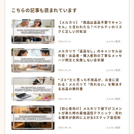
こちらの記事も読まれています
【メルカリ】「商品は返品不要でキャン
セル」と言われたら？ペナルティのリス
クと正しい対処法
2026.01.11
メルカリ販売
メルカリで「返品なし」のキャンセルは
可能！出品者・購入者別の丁寧なメッセ
ージ例文と失敗しない全手順
2025.12.24
メルカリ販売
“ゴミ”だと思った不用品が、お金に変
わる！メルカリで「売れない」を解決す
る出品の教科書
2025.09.18
メルカリ販売
【初心者向け】メルカリで値下げコメン
トが来た時の最強返信テクニック｜売れ
る確率が劇的に上がる5ステップ返信術
2025.09.18
メルカリ販売