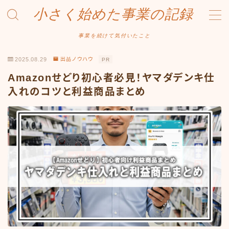
小さく始めた事業の記録
MENU
事業を続けて気付いたこと
2025.08.29
出品ノウハウ
PR
事業について
Amazonせどり初心者必見！ヤマダデンキ仕
Amazonせどり
入れのコツと利益商品まとめ
トラブル事例
出品ノウハウ
フリマ物販
Yahoo出品
メルカリ販売
投資・株