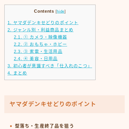
Contents
[
hide
]
1.
ヤマダデンキせどりのポイント
2.
ジャンル別・利益商品まとめ
2.1.
① カメラ・映像機器
2.2.
② おもちゃ・ホビー
2.3.
③ 家電・生活用品
2.4.
④ 美容・日用品
3.
初心者が意識すべき「仕入れのこつ」
4.
まとめ
ヤマダデンキせどりのポイント
型落ち・生産終了品を狙う