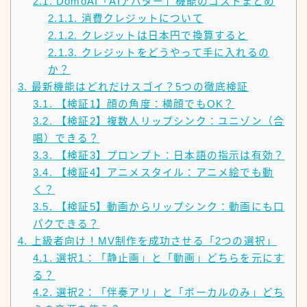
2.1.
DomoAI「AIアバター」機能のコストまとめ
2.1.1.
消費クレジットについて
2.1.2.
クレジットは日本円で換算すると
2.1.3.
クレジットをどうやって手に入れるの
か？
3.
最新機能はどれだけスゴイ？5つの徹底検証
3.1.
【検証1】顔の角度：横顔でもOK？
3.2.
【検証2】複数人リップシンク：ユニゾン（合
唱）できる？
3.3.
【検証3】プロンプト：日本語の指示は有効？
3.4.
【検証4】アニメスタイル：アニメ絵でも動
く？
3.5.
【検証5】動画からリップシンク：動画にも口
パクできる？
4.
上級者向け！MV制作を成功させる「2つの選択」
4.1.
選択1：「静止画」と「動画」どちらを元にす
る？
4.2.
選択2：「伴奏アリ」と「ボーカルのみ」どち