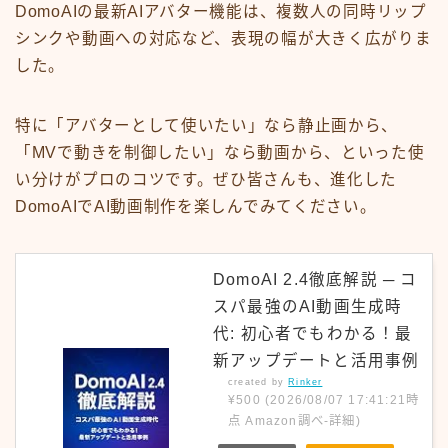
DomoAIの最新AIアバター機能は、複数人の同時リップ
シンクや動画への対応など、表現の幅が大きく広がりま
した。
特に「アバターとして使いたい」なら静止画から、
「MVで動きを制御したい」なら動画から、といった使
い分けがプロのコツです。ぜひ皆さんも、進化した
DomoAIでAI動画制作を楽しんでみてください。
DomoAI 2.4徹底解説 ─ コ
スパ最強のAI動画生成時
代: 初心者でもわかる！最
新アップデートと活用事例
created by
Rinker
¥500
(2026/08/07 17:41:21時
点 Amazon調べ-
詳細)