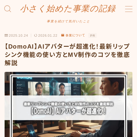
小さく始めた事業の記録
MENU
事業を続けて気付いたこと
2025.10.24
2026.01.22
事業について
PR
事業について
【DomoAI】AIアバターが超進化！最新リップ
Amazonせどり
シンク機能の使い方とMV制作のコツを徹底
解説
トラブル事例
出品ノウハウ
フリマ物販
Yahoo出品
メルカリ販売
投資・株