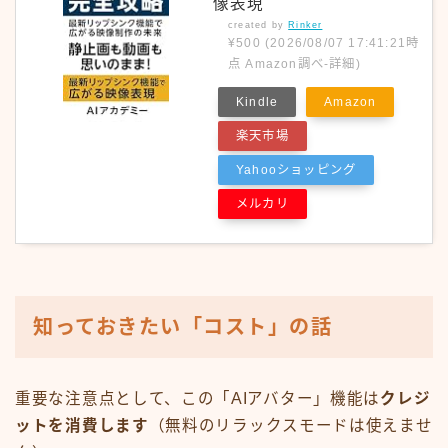
像表現
created by
Rinker
¥500
(2026/08/07 17:41:21時
点 Amazon調べ-
詳細)
Kindle
Amazon
楽天市場
Yahooショッピング
メルカリ
知っておきたい「コスト」の話
重要な注意点として、この「AIアバター」機能は
クレジ
ットを消費します
（無料のリラックスモードは使えませ