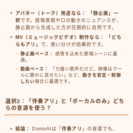
アバター（トーク）用途なら：
「静止画」一
択
です。感情表現や口の動きのニュアンスが、
静止画から生成した方が圧倒的に自然です。
MV（ミュージックビデオ）制作なら：
「どち
らもアリ」
で、使い分けが効果的です。
静止画ベース：
感情を込めた歌唱シーンに最
適。
動画ベース：
「力強い歌声だけど、映像はクー
ルに静かに見せたい」など、
動きを安定・制御
したい
場合に最適です。
選択2：「伴奏アリ」と「ボーカルのみ」どち
らの音源を使う？
結論：
DomoAIは「
伴奏アリ
」の音源でも、