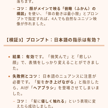
落ちます。
コツ：
顔がメインで映る「俯瞰（ふかん）の
構図」
を使い、「体の動きは最小限」とプロン
プトで指定すれば、4人でも自然なユニゾン映
像が作れました。
【検証3】プロンプト：日本語の指示は有効？
結果：
有効
です。「微笑んで」と「悲しい
顔」で、表情をしっかり変えることができまし
た。
失敗例とコツ：
日本語のニュアンスに注意が
必要です。「髪を
かき上げながら
」と指示した
ら、AIが「
ヘアブラシ
」を登場させてしまいま
した。
コツ：
「髪に
優しく触れる
」という表現に変
えたら成功しました。