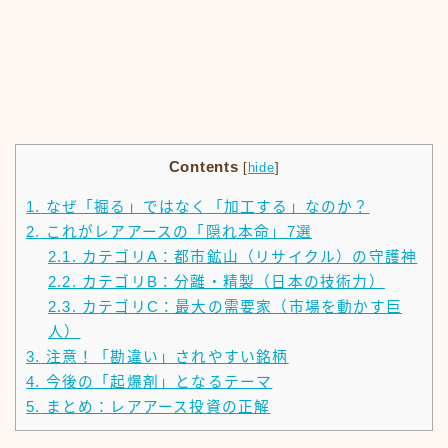
Contents
[
hide
]
1.
なぜ「掘る」ではなく「加工する」なのか？
2.
これがレアアースの「隠れ本命」7選
2.1.
カテゴリA：都市鉱山（リサイクル）の守護神
2.2.
カテゴリB：分離・精製（日本の技術力）
2.3.
カテゴリC：最大の需要家（市場を動かす巨
人）
3.
注意！「勘違い」されやすい銘柄
4.
今後の「起爆剤」となるテーマ
5.
まとめ：レアアース投資の正解