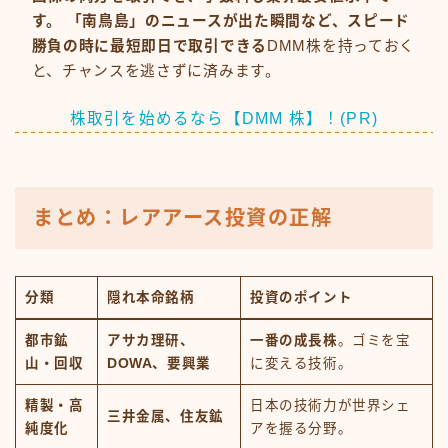
す。 「南鳥島」のニュースが出た瞬間など、スピード
勝負の時に最短即日で取引できる
DMM株を持っておく
と、チャンスを逃さずに済みます。
株取引を始めるなら【DMM 株】！(PR)
まとめ：レアアース投資の正解
分類
隠れ本命銘柄
投資のポイント
都市鉱
アサカ理研、
一番の成長株
。ゴミを宝
山・回収
DOWA、要興業
に変える技術。
精製・高
日本の技術力が世界シェ
三井金属、住友鉱
純度化
アを握る分野。