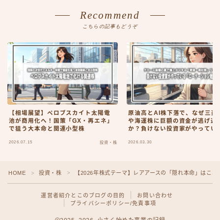
Recommend
こちらの記事もどうぞ
【相場展望】ペロブスカイト太陽電
原油高とAI株下落で、なぜ三菱
池が商用化へ！国策「GX・再エネ」
や海運株に巨額の資金が逃げ込
で狙う大本命と関連小型株
か？負けない投資家がやってい
『ローテーション戦略』
2026.07.15
2026.03.30
投資・株
HOME
投資・株
【2026年株式テーマ】レアアースの「隠れ本命」はこれ
＞
＞
運営者紹介とこのブログの目的
お問い合わせ
プライバシーポリシー/免責事項