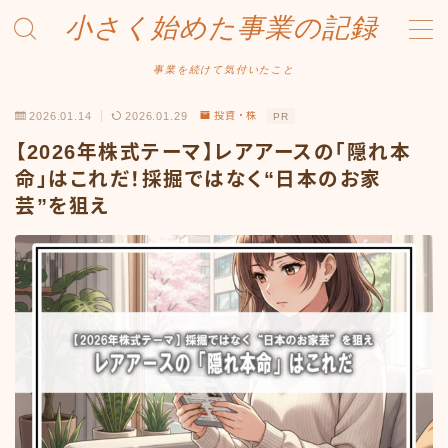
小さく始めた事業の記録
MENU
事業を続けて気付いたこと
2026.01.14
2026.01.29
投資・株
PR
事業について
【2026年株式テーマ】レアアースの「隠れ本
Amazonせどり
命」はこれだ！採掘ではなく“日本のお家
芸”を狙え
トラブル事例
出品ノウハウ
フリマ物販
Yahoo出品
メルカリ販売
投資・株