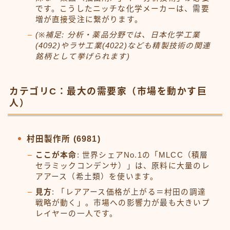
です。こうしたニッチな化学メーカーは、需要
増が直接受注に繋がります。
(※補足: 分析・薬品分野では、日本化学工業
(4092)やラサ工業(4022)なども精製技術の関連
銘柄として挙げられます)
カテゴリC：最大の需要家（市場を動かす巨
人）
村田製作所 (6981)
ここが本命
: 世界シェアNo.1の「MLCC（積層
セラミックコンデンサ）」は、原料に大量のレ
アアース（希土類）を使います。
見方
: 「レアアース価格が上がる＝村田の調達
戦略が動く」。市場への影響力が最も大きいプ
レイヤーの一人です。