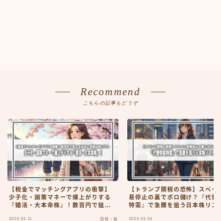
Recommend
こちらの記事もどうぞ
【税金でマッチングアプリの衝撃】
【トランプ関税の恐怖】スペイ
少子化・国策マネーで爆上がりする
易停止の裏でボロ儲け？『代替
『婚活・大本命株』！数百円で狙え
特需』で急騰を狙う日本株リス
る出会い系低位株リスト
2026.04.11
2026.03.04
投資・株