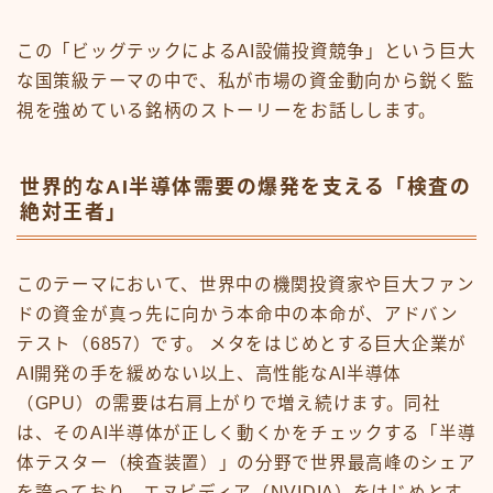
この「ビッグテックによるAI設備投資競争」という巨大
な国策級テーマの中で、私が市場の資金動向から鋭く監
視を強めている銘柄のストーリーをお話しします。
世界的なAI半導体需要の爆発を支える「検査の
絶対王者」
このテーマにおいて、世界中の機関投資家や巨大ファン
ドの資金が真っ先に向かう本命中の本命が、アドバン
テスト（6857）です。 メタをはじめとする巨大企業が
AI開発の手を緩めない以上、高性能なAI半導体
（GPU）の需要は右肩上がりで増え続けます。同社
は、そのAI半導体が正しく動くかをチェックする「半導
体テスター（検査装置）」の分野で世界最高峰のシェア
を誇っており、エヌビディア（NVIDIA）をはじめとす