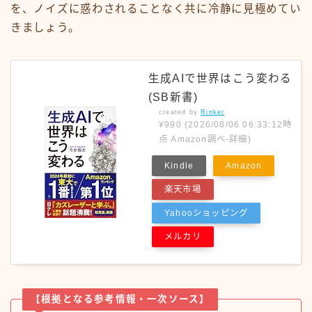
を、ノイズに惑わされることなく共に冷静に見極めてい
きましょう。
生成AIで世界はこう変わる
(SB新書)
created by
Rinker
¥990
(2026/08/06 06:33:12時
点 Amazon調べ-
詳細)
Kindle
Amazon
楽天市場
Yahooショッピング
メルカリ
【根拠となる参考情報・一次ソース】