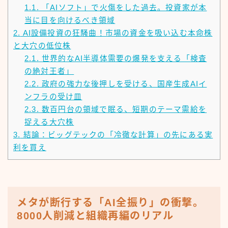
1.1.
「AIソフト」で火傷をした過去。投資家が本
当に目を向けるべき領域
2.
AI設備投資の狂騒曲！市場の資金を吸い込む本命株
と大穴の低位株
2.1.
世界的なAI半導体需要の爆発を支える「検査
の絶対王者」
2.2.
政府の強力な後押しを受ける、国産生成AIイ
ンフラの受け皿
2.3.
数百円台の領域で眠る、短期のテーマ需給を
捉える大穴株
3.
結論：ビッグテックの「冷徹な計算」の先にある実
利を買え
メタが断行する「AI全振り」の衝撃。
8000人削減と組織再編のリアル