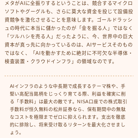
メタがAIに全振りするということは、競合するマイクロ
ソフトやグーグルも、さらに莫大な資金を投じて設備投
資競争を激化させることを意味します。ゴールドラッシ
ュの時代に本当に儲かったのが「金を掘る人」ではなく
「ツルハシを売る人」だったように、今、世界中の巨大
資本が真っ先に向かっているのは、AIサービスそのもの
ではなく、「AIを動かすために絶対に不可欠な半導体・
検査装置・クラウドインフラ」の領域なのです。
AIインフラのような中長期で成長するテーマ株や、手
堅い高配当銘柄をじっくり育てる際、利益を確実に削
る「手数料」は最大の敵です。NISA口座での株式取引
手数料が恒久無料の松井証券なら、保有期間中の無駄
なコストを極限までゼロに抑えられます。支出を徹底
的に排除し、将来受け取るリターンを最大化させまし
ょう。