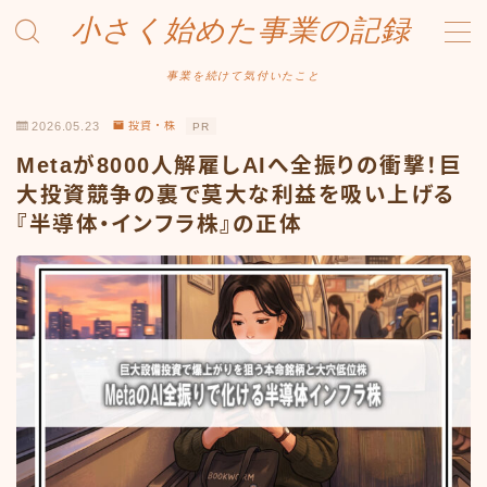
小さく始めた事業の記録
MENU
事業を続けて気付いたこと
2026.05.23
投資・株
PR
事業について
Metaが8000人解雇しAIへ全振りの衝撃！巨
Amazonせどり
大投資競争の裏で莫大な利益を吸い上げる
『半導体・インフラ株』の正体
トラブル事例
出品ノウハウ
フリマ物販
Yahoo出品
メルカリ販売
投資・株