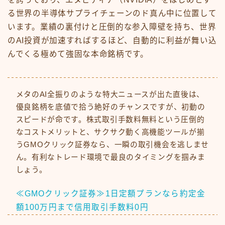
る世界の半導体サプライチェーンのド真ん中に位置して
います。業績の裏付けと圧倒的な参入障壁を持ち、世界
のAI投資が加速すればするほど、自動的に利益が舞い込
んでくる極めて強固な本命銘柄です。
メタのAI全振りのような特大ニュースが出た直後は、
優良銘柄を底値で拾う絶好のチャンスですが、初動の
スピードが命です。株式取引手数料無料という圧倒的
なコストメリットと、サクサク動く高機能ツールが揃
うGMOクリック証券なら、一瞬の取引機会を逃しませ
ん。有利なトレード環境で最良のタイミングを掴みま
しょう。
≪GMOクリック証券≫1日定額プランなら約定金
額100万円まで信用取引手数料0円