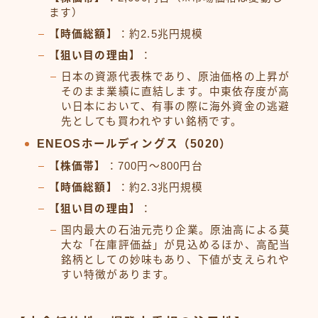
ます）
【時価総額】
：約2.5兆円規模
【狙い目の理由】
：
日本の資源代表株であり、原油価格の上昇が
そのまま業績に直結します。中東依存度が高
い日本において、有事の際に海外資金の逃避
先としても買われやすい銘柄です。
ENEOSホールディングス（5020）
【株価帯】
：700円〜800円台
【時価総額】
：約2.3兆円規模
【狙い目の理由】
：
国内最大の石油元売り企業。原油高による莫
大な「在庫評価益」が見込めるほか、高配当
銘柄としての妙味もあり、下値が支えられや
すい特徴があります。