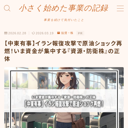
小さく始めた事業の記録
MENU
事業を続けて気付いたこと
2026.02.28
2026.03.19
投資・株
PR
事業について
【中東有事】イラン報復攻撃で原油ショック再
Amazonせどり
燃！いま資金が集中する『資源・防衛株』の正
体
トラブル事例
出品ノウハウ
フリマ物販
Yahoo出品
メルカリ販売
投資・株