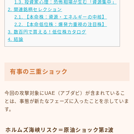
1.3.
投資家心理：恐怖相場が生む「資源集中」
2.
関連銘柄セレクション
2.1.
【本命株：資源・エネルギーの中核】
2.2.
【本命低位株：爆発力重視の注目株】
3.
数百円で買える！低位株カタログ
4.
結論
有事の三重ショック
今回の攻撃対象にUAE（アブダビ）が含まれているこ
とは、事態が新たなフェーズに入ったことを示していま
す。
ホルムズ海峡リスク＝原油ショック第2波