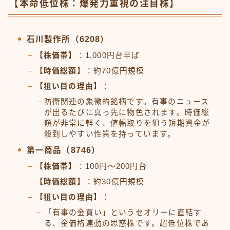
【本命低位株：爆発力重視の注目株】
石川製作所（6208）
【株価帯】
：1,000円台半ば
【時価総額】
：約70億円規模
【狙い目の理由】
：
防衛関連の象徴的銘柄です。有事のニュース
が出るたびに真っ先に物色されます。時価総
額が非常に軽く、値幅取りを狙う短期資金が
殺到しやすい性質を持っています。
第一商品（8746）
【株価帯】
：100円〜200円台
【時価総額】
：約30億円規模
【狙い目の理由】
：
「有事の金買い」というセオリーに直結す
る、金価格連動の思惑株です。超低位株であ