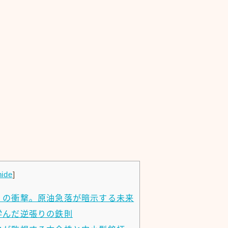
hide
]
」の衝撃。原油急落が暗示する未来
学んだ逆張りの鉄則