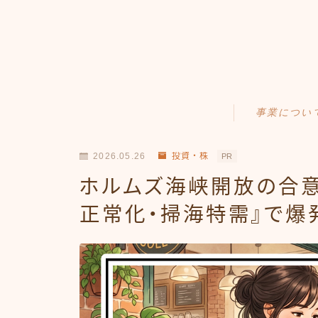
事業につい
Amazonせどり
2026.05.26
投資・株
PR
トラブル事例
ホルムズ海峡開放の合意
出品ノウハウ
正常化・掃海特需』で爆
フリマ物販
Yahoo出品
メルカリ販売