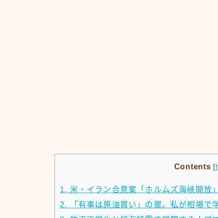
Contents
[
1.
米・イラン合意案「ホルムズ海峡開放
2.
「有事は原油買い」の罠。私が相場で