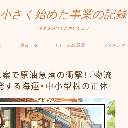
小さく始めた事業の記録
事業を続けて気付いたこと
て
投資・株
FX・仮想通貨
リスキング
案で原油急落の衝撃！『物流
発する海運・中小型株の正体