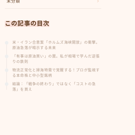
未分類
この記事の目次
米・イラン合意案「ホルムズ海峡開放」の衝撃。
原油急落が暗示する未来
「有事は原油買い」の罠。私が相場で学んだ逆張
りの鉄則
物流正常化と掃海特需で覚醒する！プロが監視す
る本命株と中小型銘柄
結論：「戦争の終わり」ではなく「コストの急
落」を買え