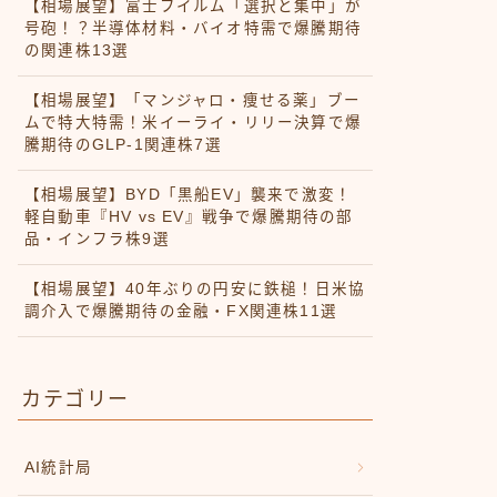
【相場展望】富士フイルム「選択と集中」が
号砲！？半導体材料・バイオ特需で爆騰期待
の関連株13選
【相場展望】「マンジャロ・痩せる薬」ブー
ムで特大特需！米イーライ・リリー決算で爆
騰期待のGLP-1関連株7選
【相場展望】BYD「黒船EV」襲来で激変！
軽自動車『HV vs EV』戦争で爆騰期待の部
品・インフラ株9選
【相場展望】40年ぶりの円安に鉄槌！日米協
調介入で爆騰期待の金融・FX関連株11選
カテゴリー
AI統計局