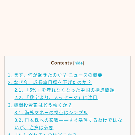
Contents
[
hide
]
1.
まず、何が起きたのか？ ニュースの概要
2.
なぜ今、成長率目標を下げたのか？
2.1.
「5%」を守れなくなった中国の構造問題
2.2.
「数字より、メッセージ」に注目
3.
機関投資家はどう動くか？
3.1.
海外マネーの視点はシンプル
3.2.
日本株への影響——すぐ暴落するわけではな
いが、注意は必要