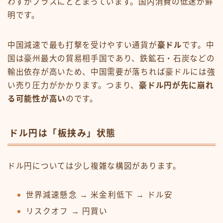
わずかプラスにとどまっています。国内消費の低迷が鮮
明です。
中国減速で最も打撃を受けやすい通貨が
豪ドル
です。中
国は豪州最大の貿易相手国であり、鉄鉱石・石炭などの
輸出依存が高いため、中国需要が落ちれば豪ドルには強
い売り圧力がかかります。つまり、
豪ドル円が先に崩れ
る可能性が高い
のです。
ドル円は「板挟み」状態
ドル円については少し複雑な構図があります。
世界減速懸念 → 米金利低下 → ドル安
リスクオフ → 円買い