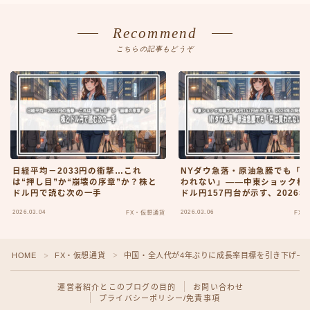
Recommend
こちらの記事もどうぞ
日経平均－2033円の衝撃…これ
NYダウ急落・原油急騰でも「
は“押し目”か“崩壊の序章”か？株と
われない」——中東ショック相
ドル円で読む次の一手
ドル円157円台が示す、2026
殊な方程式
2026.03.04
2026.03.06
FX・仮想通貨
FX
HOME
FX・仮想通貨
中国・全人代が4年ぶりに成長率目標を引き下げ—
＞
＞
運営者紹介とこのブログの目的
お問い合わせ
プライバシーポリシー/免責事項