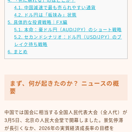
4.
「先に崩れる」のはどこか？
4.1.
中国減速で最も売られやすい通貨
4.2.
ドル円は「板挟み」状態
5.
具体的な投資戦略｜FX編
5.1.
本命：豪ドル円（AUD/JPY）のショート戦略
5.2.
セカンドシナリオ：ドル円（USD/JPY）のブ
レイク待ち戦略
6.
まとめ
まず、何が起きたのか？ ニュースの概
要
中国では国会に相当する全国人民代表大会（全人代）が
3月5日、北京の人民大会堂で開幕しました。景気停滞
が長引くなか、2026年の実質経済成長率の目標を