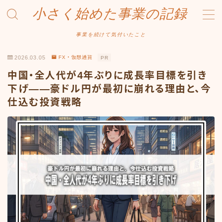
小さく始めた事業の記録
MENU
事業を続けて気付いたこと
2026.03.05
FX・仮想通貨
PR
事業について
中国・全人代が4年ぶりに成長率目標を引き
Amazonせどり
下げ——豪ドル円が最初に崩れる理由と、今
仕込む投資戦略
トラブル事例
出品ノウハウ
フリマ物販
Yahoo出品
メルカリ販売
投資・株