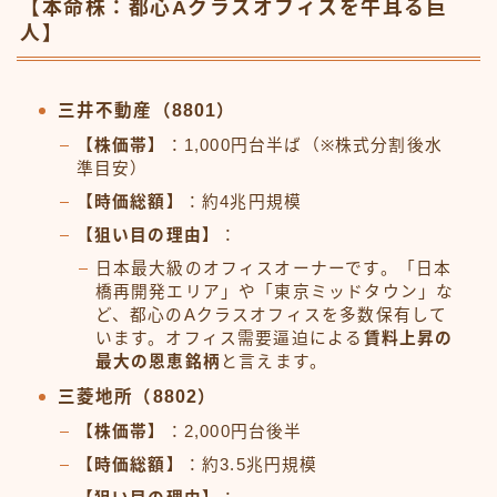
【本命株：都心Aクラスオフィスを牛耳る巨
人】
三井不動産（8801）
【株価帯】
：1,000円台半ば（※株式分割後水
準目安）
【時価総額】
：約4兆円規模
【狙い目の理由】
：
日本最大級のオフィスオーナーです。「日本
橋再開発エリア」や「東京ミッドタウン」な
ど、都心のAクラスオフィスを多数保有して
います。オフィス需要逼迫による
賃料上昇の
最大の恩恵銘柄
と言えます。
三菱地所（8802）
【株価帯】
：2,000円台後半
【時価総額】
：約3.5兆円規模