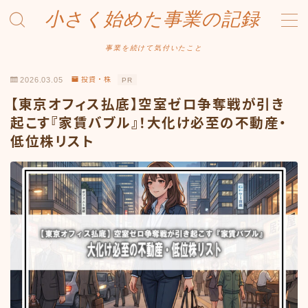
小さく始めた事業の記録
MENU
事業を続けて気付いたこと
2026.03.05
投資・株
PR
事業について
【東京オフィス払底】空室ゼロ争奪戦が引き
Amazonせどり
起こす『家賃バブル』！大化け必至の不動産・
低位株リスト
トラブル事例
出品ノウハウ
フリマ物販
Yahoo出品
メルカリ販売
投資・株