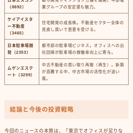
日本エスコン
都市開発やマンション分譲を展開。中部電
（8892）
業グループの安定感も魅力。
ケイアイスタ
住宅開発の成長株。不動産セクター全体の
ー不動産
見直し買いで恩恵を受ける。
（3465）
日本駐車場開
都市部の駐車場ビジネス。オフィスへの出
発（2353）
社回帰が駐車場の稼働率向上に寄与。
中古不動産の買い取り再販（再生）。新築
ムゲンエステ
が高騰する中、中古市場の活性化が追い
ート（3299）
風。
結論と今後の投資戦略
今回のニュースの本質は、「東京でオフィスが足りな