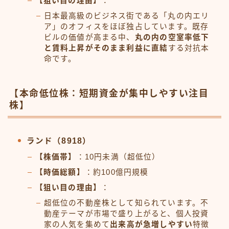
【狙い目の理由】
：
日本最高級のビジネス街である「丸の内エリ
ア」のオフィスをほぼ独占しています。既存
ビルの価値が高まる中、
丸の内の空室率低下
と賃料上昇がそのまま利益に直結
する対抗本
命です。
【本命低位株：短期資金が集中しやすい注目
株】
ランド（8918）
【株価帯】
：10円未満（超低位）
【時価総額】
：約100億円規模
【狙い目の理由】
：
超低位の不動産株として知られています。不
動産テーマが市場で盛り上がると、個人投資
家の人気を集めて
出来高が急増しやすい
特徴