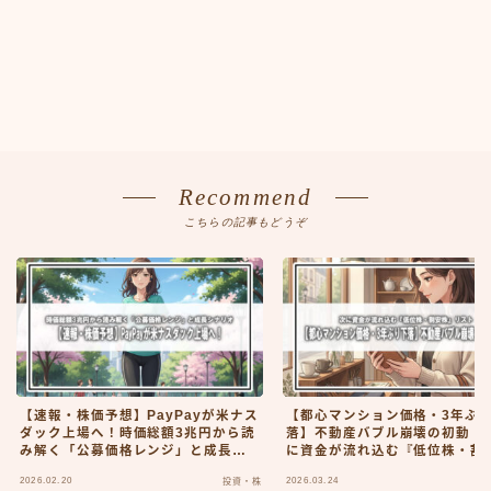
Recommend
こちらの記事もどうぞ
【速報・株価予想】PayPayが米ナス
【都心マンション価格・3年ぶ
ダック上場へ！時価総額3兆円から読
落】不動産バブル崩壊の初動！
み解く「公募価格レンジ」と成長シ
に資金が流れ込む『低位株・割
ナリオ
株』リスト
2026.02.20
2026.03.24
投資・株