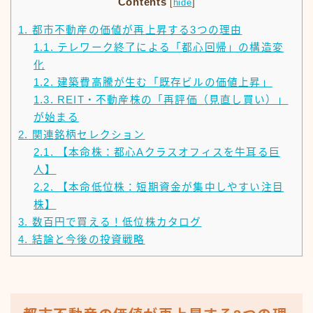
Contents
[
hide
]
1.
都市不動産の価値が再上昇する3つの理由
1.1.
テレワーク終了による「都心回帰」の構造変
化
1.2.
建築費高騰が生む「既存ビルの価値上昇」
1.3.
REIT・不動産株の「再評価（見直し買い）」
が始まる
2.
関連銘柄セレクション
2.1.
【本命株：都心Aクラスオフィスを牛耳る巨
人】
2.2.
【本命低位株：短期資金が集中しやすい注目
株】
3.
数百円で買える！低位株カタログ
4.
結論と今後の投資戦略