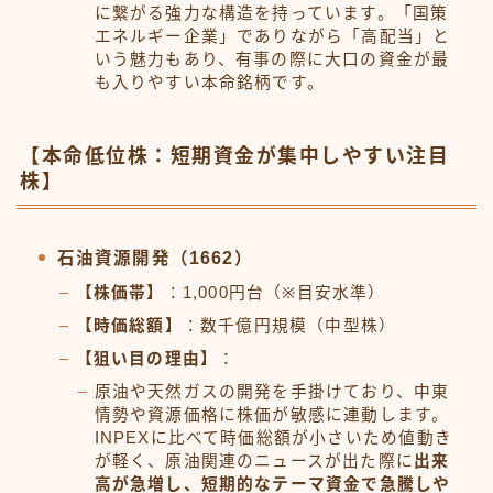
に繋がる強力な構造を持っています。「国策
エネルギー企業」でありながら「高配当」と
いう魅力もあり、有事の際に大口の資金が最
も入りやすい本命銘柄です。
【本命低位株：短期資金が集中しやすい注目
株】
石油資源開発（1662）
【株価帯】
：1,000円台（※目安水準）
【時価総額】
：数千億円規模（中型株）
【狙い目の理由】
：
原油や天然ガスの開発を手掛けており、中東
情勢や資源価格に株価が敏感に連動します。
INPEXに比べて時価総額が小さいため値動き
が軽く、原油関連のニュースが出た際に
出来
高が急増し、短期的なテーマ資金で急騰しや