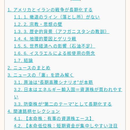
1.
アメリカとイランの戦争が長期化する
1.1.
1. 撤退のライン（落とし所）がない
1.2.
2. 宗教・思想の壁
1.3.
3. 歴史的背景（アフガニスタンの教訓）
1.4.
4. 地理的要因とゲリラ戦
1.5.
5. 世界経済への影響（石油不足）
1.6.
6. イスラエルによる核使用の懸念
1.7.
結論
2.
ニュースのまとめ
3.
ニュースの「裏」を読み解く
3.1.
原油は“長期高騰シナリオ”が本筋
3.2.
日本はエネルギー輸入国＝資源株が買われやす
い
3.3.
防衛株が“第二のテーマ”として長期化する
4.
関連銘柄セレクション
4.1.
【本命株：有事の資源株エース】
4.2.
【本命低位株：短期資金が集中しやすい注目