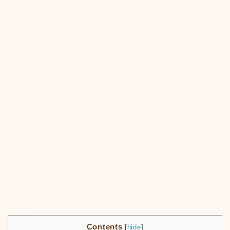
Contents
[
hide
]