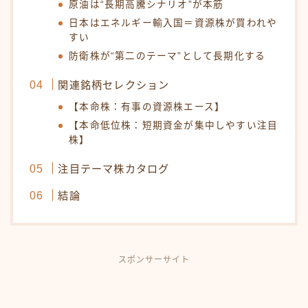
原油は“長期高騰シナリオ”が本筋
日本はエネルギー輸入国＝資源株が買われや
すい
防衛株が“第二のテーマ”として長期化する
関連銘柄セレクション
【本命株：有事の資源株エース】
【本命低位株：短期資金が集中しやすい注目
株】
注目テーマ株カタログ
結論
スポンサーサイト