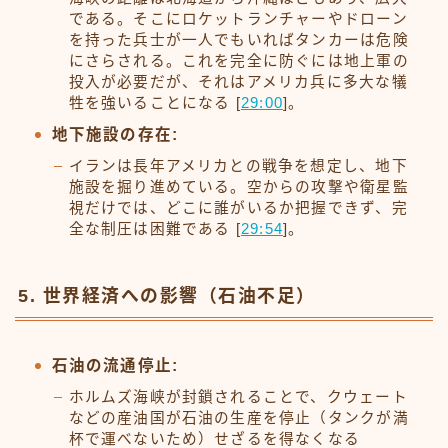
である。そこにロケットランチャーやドローン
を持った兵士が一人でもいればタンカーは危険
にさらされる。これを完全に防ぐには地上軍の
投入が必要だが、それはアメリカ兵に多大な犠
牲を強いることになる [
29:00
]。
地下施設の存在:
イランは長年アメリカとの戦争を想定し、地下
施設を掘り進めている。空からの攻撃や衛星監
視だけでは、どこに誰がいるか把握できず、完
全な制圧は困難である [
29:54
]。
5. 世界経済への影響（石油不足）
石油の流通停止:
ホルムズ海峡が封鎖されることで、クウェート
などの産油国が石油の生産を停止（タンクが満
杯で運べないため）せざるを得なくなる