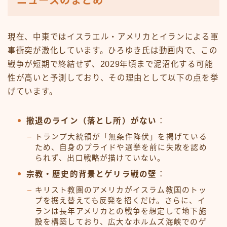
ニュースのまとめ
現在、中東ではイスラエル・アメリカとイランによる軍
事衝突が激化しています。ひろゆき氏は動画内で、この
戦争が短期で終結せず、2029年頃まで泥沼化する可能
性が高いと予測しており、その理由として以下の点を挙
げています。
撤退のライン（落とし所）がない
：
トランプ大統領が「無条件降伏」を掲げている
ため、自身のプライドや選挙を前に失敗を認め
られず、出口戦略が描けていない。
宗教・歴史的背景とゲリラ戦の壁
：
キリスト教圏のアメリカがイスラム教国のトッ
プを据え替えても反発を招くだけ。さらに、イ
ランは長年アメリカとの戦争を想定して地下施
設を構築しており、広大なホルムズ海峡でのゲ