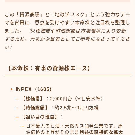
この「資源高騰」と「地政学リスク」という強力なテー
マを背景に、恩恵を受けやすい本命株と注目株を整理し
ました。
（※株価帯や時価総額は市場環境により変動
するため、大まかな目安としてご参考になさってくださ
い）
【本命株：有事の資源株エース】
INPEX（1605）
【株価帯】
：2,000円台（※目安水準）
【時価総額】
：約2.5兆〜3兆円規模
【狙い目の理由】
：
日本最大の石油・天然ガス開発企業です。原
油価格の上昇がそのまま
利益の直接的な拡大