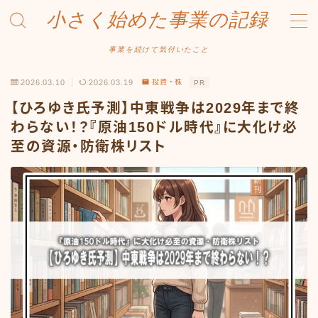
小さく始めた事業の記録
MENU
事業を続けて気付いたこと
2026.03.10
2026.03.19
投資・株
PR
事業について
【ひろゆき氏予測】中東戦争は2029年まで終
Amazonせどり
わらない！？『原油150ドル時代』に大化け必
至の資源・防衛株リスト
トラブル事例
出品ノウハウ
フリマ物販
Yahoo出品
メルカリ販売
投資・株