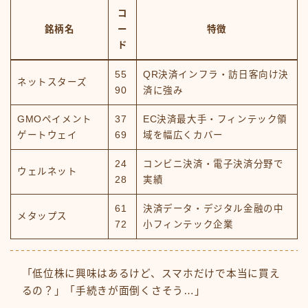
コ
銘柄名
ー
特徴
ド
55
QR決済インフラ・訪日客向け決
ネットスターズ
90
済に強み
GMOペイメント
37
EC決済最大手・フィンテック領
ゲートウェイ
69
域を幅広くカバー
24
コンビニ決済・電子決済分野で
ウェルネット
28
実績
61
決済データ・デジタル金融の中
メタップス
72
小フィンテック企業
「低位株に興味はあるけど、スマホだけで本当に買え
るの？」「手続きが面倒くさそう…」