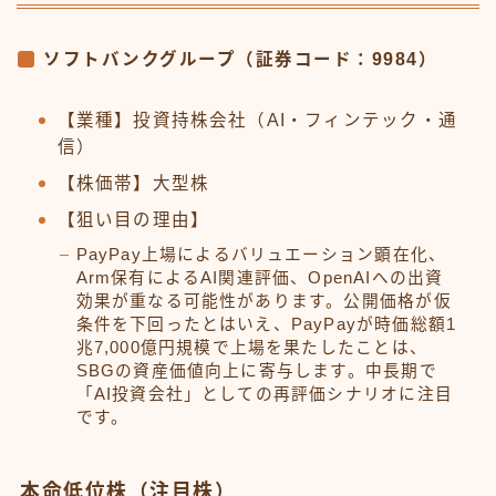
ソフトバンクグループ（証券コード：9984）
【業種】投資持株会社（AI・フィンテック・通
信）
【株価帯】大型株
【狙い目の理由】
PayPay上場によるバリュエーション顕在化、
Arm保有によるAI関連評価、OpenAIへの出資
効果が重なる可能性があります。公開価格が仮
条件を下回ったとはいえ、PayPayが時価総額1
兆7,000億円規模で上場を果たしたことは、
SBGの資産価値向上に寄与します。中長期で
「AI投資会社」としての再評価シナリオに注目
です。
本命低位株（注目株）