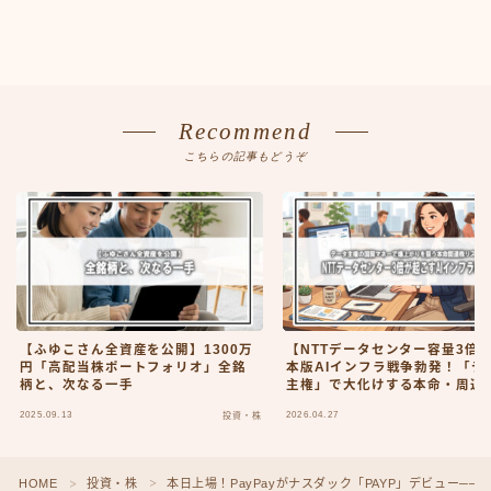
Recommend
こちらの記事もどうぞ
【ふゆこさん全資産を公開】1300万
【NTTデータセンター容量3倍
円「高配当株ポートフォリオ」全銘
本版AIインフラ戦争勃発！「デ
柄と、次なる一手
主権」で大化けする本命・周辺
2025.09.13
2026.04.27
投資・株
HOME
投資・株
本日上場！PayPayがナスダック「PAYP」デビュー─
＞
＞