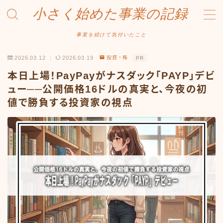
小さく始めた事業の記録
MENU
事業を続けて気付いたこと
2026.03.12
2026.03.19
投資・株
PR
事業について
本日上場！PayPayがナスダック「PAYP」デビ
Amazonせどり
ュー──公開価格16ドルの真実と、今夜の初
値で勝負する投資家の視点
トラブル事例
出品ノウハウ
フリマ物販
Yahoo出品
メルカリ販売
投資・株