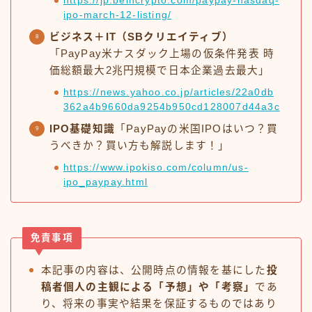
https://jp.beincrypto.com/paypay-nasdaq-
ipo-march-12-listing/
ビジネス＋IT（SBクリエイティブ）
「PayPay米ナスダック上場の仮条件発表 時
価総額最大2兆円規模で日本企業過去最大」
https://news.yahoo.co.jp/articles/22a0db
362a4b9660da9254b950cd128007d44a3c
IPO基礎知識
「PayPayの米国IPOはいつ？買
うべきか？買い方も解説します！」
https://www.ipokiso.com/column/us-
ipo_paypay.html
免責事項
本記事の内容は、公開時点の情報を基にした
投
稿者個人の主観による「予想」や「考察」
であ
り、将来の事実や結果を保証するものではあり