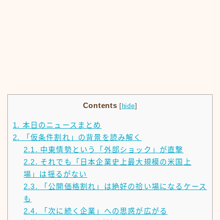
Contents
[
hide
]
1.
本日のニュースまとめ
2.
「仮条件割れ」の背景を読み解く
2.1.
中東情勢という「外部ショック」が直撃
2.2.
それでも「日本企業史上最大規模の米国上
場」は揺るがない
2.3.
「公開価格割れ」は絶好の拾い場になるケース
も
2.4.
「次に続く企業」への思惑が広がる