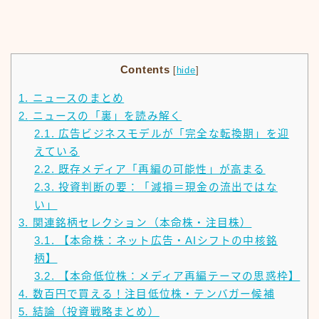
Contents
[
hide
]
1.
ニュースのまとめ
2.
ニュースの「裏」を読み解く
2.1.
広告ビジネスモデルが「完全な転換期」を迎
えている
2.2.
既存メディア「再編の可能性」が高まる
2.3.
投資判断の要：「減損＝現金の流出ではな
い」
3.
関連銘柄セレクション（本命株・注目株）
3.1.
【本命株：ネット広告・AIシフトの中核銘
柄】
3.2.
【本命低位株：メディア再編テーマの思惑枠】
4.
数百円で買える！注目低位株・テンバガー候補
5.
結論（投資戦略まとめ）