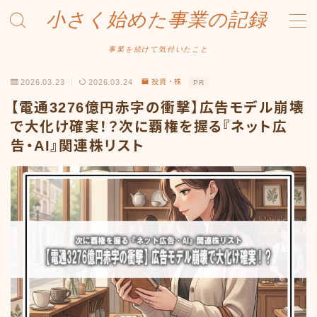
小さく始めた事業の記録
MENU
事業を続けて気付いたこと
2026.03.23
2026.03.24
投資・株
PR
事業について
【電通3276億円赤字の衝撃】広告モデル崩壊
Amazonせどり
で大化け確実！？次に覇権を握る『ネット広
告・AI』関連株リスト
トラブル事例
出品ノウハウ
フリマ物販
Yahoo出品
メルカリ販売
投資・株