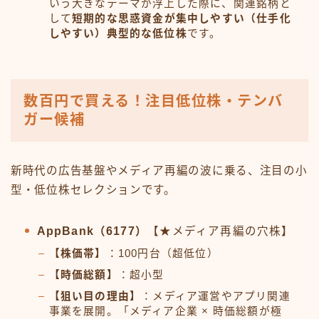
いう大きなテーマが浮上した際に、関連銘柄と
して
短期的な思惑資金が集中しやすい（仕手化
しやすい）典型的な低位株
です。
数百円で買える！注目低位株・テンバ
ガー候補
新時代の広告基盤やメディア再編の波に乗る、注目の小
型・低位株セレクションです。
AppBank（6177）
【★メディア再編の穴株】
【株価帯】
：100円台（超低位）
【時価総額】
：超小型
【狙い目の理由】
：メディア運営やアプリ関連
事業を展開。「メディア企業 × 時価総額が極