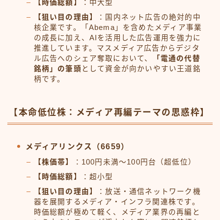
【時価総額】
：中大型
【狙い目の理由】
：国内ネット広告の絶対的中
核企業です。「Abema」を含めたメディア事業
の成長に加え、AIを活用した広告運用を強力に
推進しています。マスメディア広告からデジタ
ル広告へのシェア奪取において、
「電通の代替
銘柄」の筆頭
として資金が向かいやすい王道銘
柄です。
【本命低位株：メディア再編テーマの思惑枠】
メディアリンクス（6659）
【株価帯】
：100円未満〜100円台（超低位）
【時価総額】
：超小型
【狙い目の理由】
：放送・通信ネットワーク機
器を展開するメディア・インフラ関連株です。
時価総額が極めて軽く、メディア業界の再編と