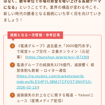
はなく、数年単位で市場の資金を吸い上げる長期テーマ
になる」
ということです。業界の構造が変わる今こそ、
新しい時代の勝者となる銘柄にいち早く目を向けていき
ましょう！
根拠となる一次情報・参考記事
《電通グループ》過去最大「3000億円赤字」
で経営トップ交代 – 文春オンライン（元記
事） (
https://bunshun.jp/articles/-/87190
)
電通グループの純損失3276億円、減損響く 経
営体制も刷新 – ロイター通信
(
https://jp.reuters.com/markets/world-
indices/6LES4FYL3BMJ7CFQST3NIIP3JI-
2026-02-13/
)
減損損失の計上などに関する報道 – Yahoo!ニ
ュース（提携メディア配信）