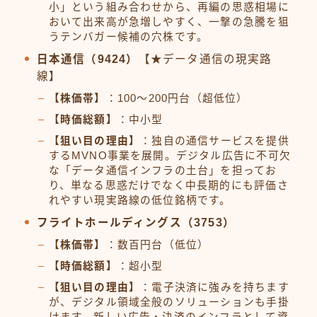
小」という組み合わせから、再編の思惑相場に
おいて出来高が急増しやすく、一撃の急騰を狙
うテンバガー候補の穴株です。
日本通信（9424）
【★データ通信の現実路
線】
【株価帯】
：100〜200円台（超低位）
【時価総額】
：中小型
【狙い目の理由】
：独自の通信サービスを提供
するMVNO事業を展開。デジタル広告に不可欠
な「データ通信インフラの土台」を担ってお
り、単なる思惑だけでなく中長期的にも評価さ
れやすい現実路線の低位銘柄です。
フライトホールディングス（3753）
【株価帯】
：数百円台（低位）
【時価総額】
：超小型
【狙い目の理由】
：電子決済に強みを持ちます
が、デジタル領域全般のソリューションも手掛
けます。新しい広告・決済のインフラとして資