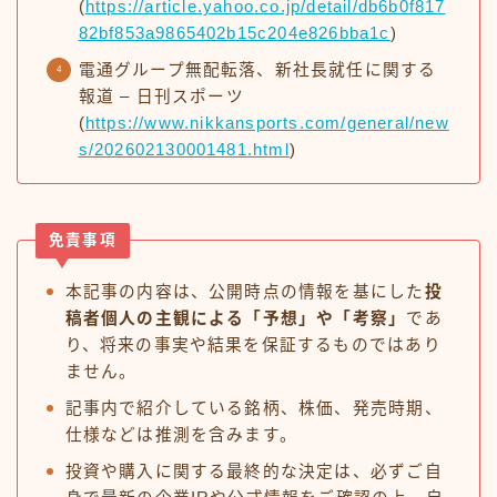
(
https://article.yahoo.co.jp/detail/db6b0f817
82bf853a9865402b15c204e826bba1c
)
電通グループ無配転落、新社長就任に関する
報道 – 日刊スポーツ
(
https://www.nikkansports.com/general/new
s/202602130001481.html
)
免責事項
本記事の内容は、公開時点の情報を基にした
投
稿者個人の主観による「予想」や「考察」
であ
り、将来の事実や結果を保証するものではあり
ません。
記事内で紹介している銘柄、株価、発売時期、
仕様などは推測を含みます。
投資や購入に関する最終的な決定は、必ずご自