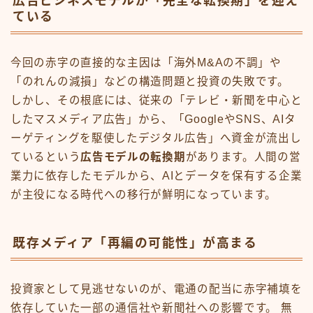
広告ビジネスモデルが「完全な転換期」を迎え
ている
今回の赤字の直接的な主因は「海外M&Aの不調」や
「のれんの減損」などの構造問題と投資の失敗です。
しかし、その根底には、従来の「テレビ・新聞を中心と
したマスメディア広告」から、「GoogleやSNS、AIタ
ーゲティングを駆使したデジタル広告」へ資金が流出し
ているという
広告モデルの転換期
があります。人間の営
業力に依存したモデルから、AIとデータを保有する企業
が主役になる時代への移行が鮮明になっています。
既存メディア「再編の可能性」が高まる
投資家として見逃せないのが、電通の配当に赤字補填を
依存していた一部の通信社や新聞社への影響です。 無