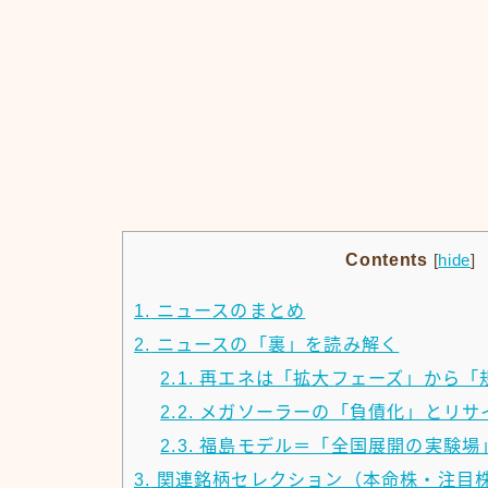
Contents
[
hide
]
1.
ニュースのまとめ
2.
ニュースの「裏」を読み解く
2.1.
再エネは「拡大フェーズ」から「
2.2.
メガソーラーの「負債化」とリサ
2.3.
福島モデル＝「全国展開の実験場
3.
関連銘柄セレクション（本命株・注目