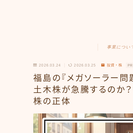
事業につい
Amazonせどり
2026.03.24
2026.03.25
投資・株
PR
トラブル事例
福島の『メガソーラー問
出品ノウハウ
土木株が急騰するのか
株の正体
フリマ物販
Yahoo出品
メルカリ販売