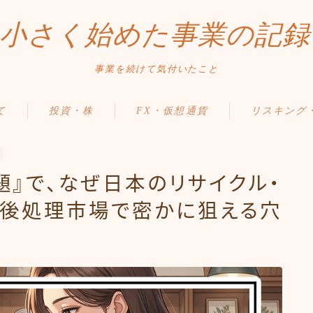
小さく始めた事業の記録
事業を続けて気付いたこと
て
投資・株
FX・仮想通貨
リスキング
題』で、なぜ日本のリサイクル・
？後処理市場で密かに狙える穴