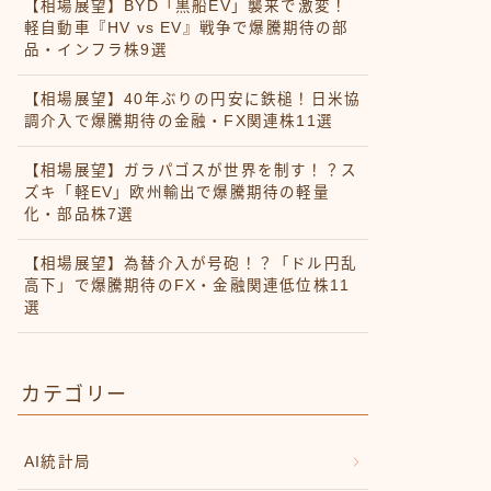
【相場展望】BYD「黒船EV」襲来で激変！
軽自動車『HV vs EV』戦争で爆騰期待の部
品・インフラ株9選
【相場展望】40年ぶりの円安に鉄槌！日米協
調介入で爆騰期待の金融・FX関連株11選
【相場展望】ガラパゴスが世界を制す！？ス
ズキ「軽EV」欧州輸出で爆騰期待の軽量
化・部品株7選
【相場展望】為替介入が号砲！？「ドル円乱
高下」で爆騰期待のFX・金融関連低位株11
選
カテゴリー
AI統計局