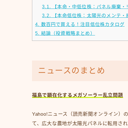
3.1.
【本命・中低位株：パネル廃棄・
3.2.
【本命低位株：太陽光のメンテ・
4.
数百円で買える！注目低位株カタログ
5.
結論（投資戦略まとめ）
ニュースのまとめ
福島で顕在化するメガソーラー乱立問題
Yahoo!ニュース（読売新聞オンライン
て、広大な農地が太陽光パネルに転用され