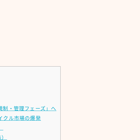
規制・管理フェーズ」へ
イクル市場の爆発
」
株）