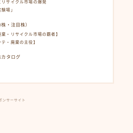
とリサイクル市場の爆発
実験場」
命株・注目株）
廃棄・リサイクル市場の覇者】
ンテ・廃棄の主役】
株カタログ
ポンサーサイト