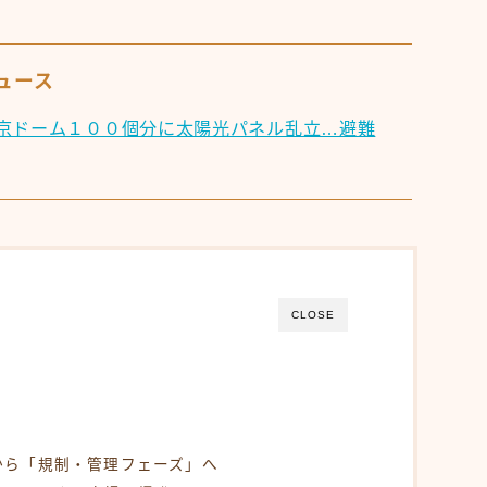
ニュース
京ドーム１００個分に太陽光パネル乱立…避難
CLOSE
く
から「規制・管理フェーズ」へ