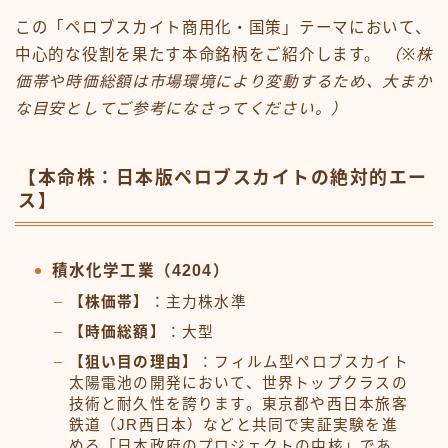
この「ペロブスカイト商用化・国策」テーマにおいて、
中心的な役割を果たす本命銘柄をご紹介します。
（※株
価帯や時価総額は市場環境により変動するため、大まか
な目安としてご参考になさってください。）
【本命株：日本版ペロブスカイトの絶対的エー
ス】
積水化学工業（4204）
【株価帯】
：主力株水準
【時価総額】
：大型
【狙い目の理由】
：フィルム型ペロブスカイト
太陽電池の開発において、世界トップクラスの
技術と耐久性を誇ります。東京都や西日本旅客
鉄道（JR西日本）などと共同で実証実験を進
める「日本政府のプロジェクトの中核」であ