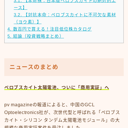
3.1.
【本命株：日本版ペロブスカイトの絶対的エ
ース】
3.2.
【対抗本命：ペロブスカイトに不可欠な素材
（ヨウ素）】
4.
数百円で買える！注目低位株カタログ
5.
結論（投資戦略まとめ）
ニュースのまとめ
ペロブスカイト太陽電池、ついに「商用実証」へ
pv magazineの報道によると、中国のGCL
Optoelectronics社が、次世代型と呼ばれる「ペロブス
カイト・シリコン タンデム太陽電池モジュール」の大
規模な商用実証案件を受注しました。