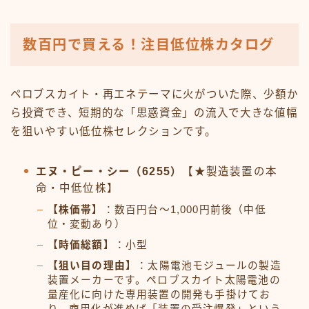
数百円で買える！注目低位株カタログ
ペロブスカイト・再エネテーマに火がついた際、少額か
ら投資でき、短期的な「思惑資金」の流入で大きな値幅
を狙いやすい低位株セレクションです。
エヌ・ピー・シー（6255）
【★製造装置の本
命・中低位株】
【株価帯】
：数百円台〜1,000円前後（中低
位・変動あり）
【時価総額】
：小型
【狙い目の理由】
：太陽電池モジュールの製造
装置メーカーです。ペロブスカイト太陽電池の
量産化に向けた専用装置の開発も手掛けてお
り、商用化が進めば「装置の受注爆発」という