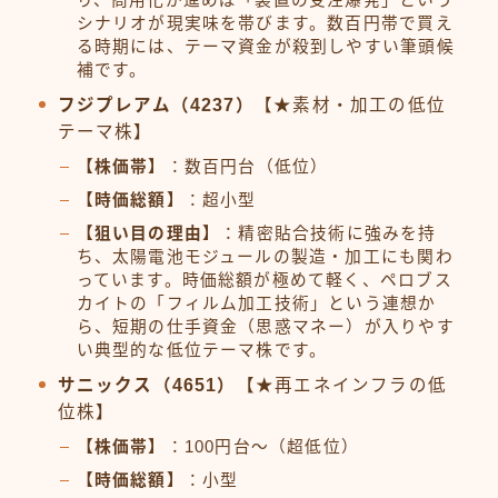
シナリオが現実味を帯びます。数百円帯で買え
る時期には、テーマ資金が殺到しやすい筆頭候
補です。
フジプレアム（4237）
【★素材・加工の低位
テーマ株】
【株価帯】
：数百円台（低位）
【時価総額】
：超小型
【狙い目の理由】
：精密貼合技術に強みを持
ち、太陽電池モジュールの製造・加工にも関わ
っています。時価総額が極めて軽く、ペロブス
カイトの「フィルム加工技術」という連想か
ら、短期の仕手資金（思惑マネー）が入りやす
い典型的な低位テーマ株です。
サニックス（4651）
【★再エネインフラの低
位株】
【株価帯】
：100円台〜（超低位）
【時価総額】
：小型