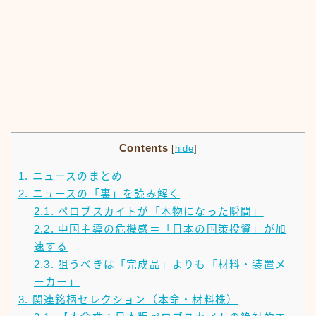
Contents
[
hide
]
1.
ニュースのまとめ
2.
ニュースの「裏」を読み解く
2.1.
ペロブスカイトが「本物になった瞬間」
2.2.
中国主導の危機感＝「日本の国策投資」が加
速する
2.3.
狙うべきは「完成品」よりも「材料・装置メ
ーカー」
3.
関連銘柄セレクション（本命・材料株）