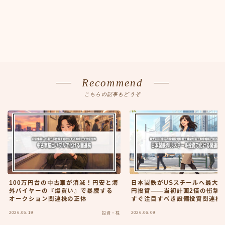
Recommend
こちらの記事もどうぞ
100万円台の中古車が消滅！円安と海
日本製鉄がUSスチールへ最大40
外バイヤーの『爆買い』で暴騰する
円投資――当初計画2倍の衝撃
オークション関連株の正体
すぐ注目すべき設備投資関連株
体像
2026.05.19
2026.06.09
投資・株