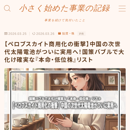
小さく始めた事業の記録
MENU
事業を続けて気付いたこと
2026.03.25
2026.03.26
投資・株
PR
事業について
【ペロブスカイト商用化の衝撃】中国の次世
Amazonせどり
代太陽電池がついに実用へ！国策バブルで大
化け確実な『本命・低位株』リスト
トラブル事例
出品ノウハウ
フリマ物販
Yahoo出品
メルカリ販売
投資・株