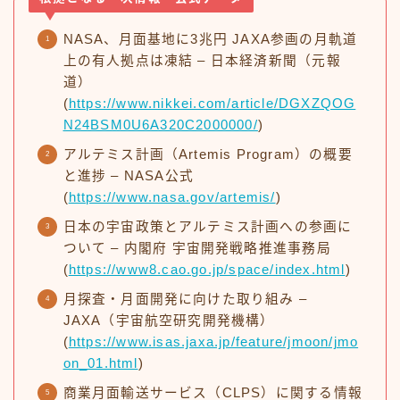
NASA、月面基地に3兆円 JAXA参画の月軌道
上の有人拠点は凍結 – 日本経済新聞（元報
道）
(
https://www.nikkei.com/article/DGXZQOG
N24BSM0U6A320C2000000/
)
アルテミス計画（Artemis Program）の概要
と進捗 – NASA公式
(
https://www.nasa.gov/artemis/
)
日本の宇宙政策とアルテミス計画への参画に
ついて – 内閣府 宇宙開発戦略推進事務局
(
https://www8.cao.go.jp/space/index.html
)
月探査・月面開発に向けた取り組み –
JAXA（宇宙航空研究開発機構）
(
https://www.isas.jaxa.jp/feature/jmoon/jmo
on_01.html
)
商業月面輸送サービス（CLPS）に関する情報