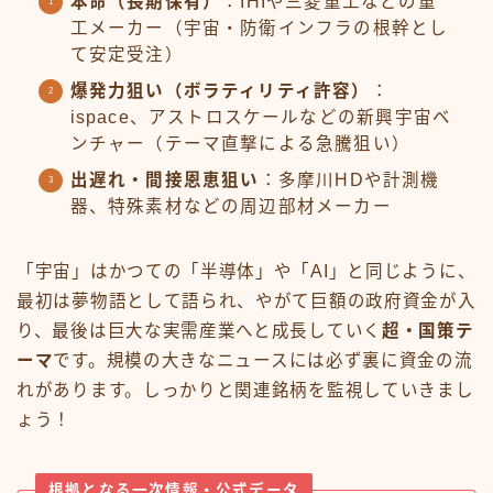
本命（長期保有）
：IHIや三菱重工などの重
工メーカー（宇宙・防衛インフラの根幹とし
て安定受注）
爆発力狙い（ボラティリティ許容）
：
ispace、アストロスケールなどの新興宇宙ベ
ンチャー（テーマ直撃による急騰狙い）
出遅れ・間接恩恵狙い
：多摩川HDや計測機
器、特殊素材などの周辺部材メーカー
「宇宙」はかつての「半導体」や「AI」と同じように、
最初は夢物語として語られ、やがて巨額の政府資金が入
り、最後は巨大な実需産業へと成長していく
超・国策テ
ーマ
です。規模の大きなニュースには必ず裏に資金の流
れがあります。しっかりと関連銘柄を監視していきまし
ょう！
根拠となる一次情報・公式データ