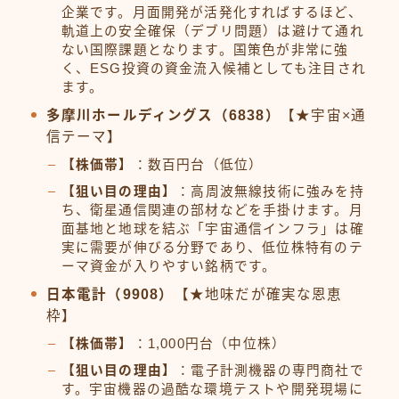
企業です。月面開発が活発化すればするほど、
軌道上の安全確保（デブリ問題）は避けて通れ
ない国際課題となります。国策色が非常に強
く、ESG投資の資金流入候補としても注目され
ます。
多摩川ホールディングス（6838）
【★宇宙×通
信テーマ】
【株価帯】
：数百円台（低位）
【狙い目の理由】
：高周波無線技術に強みを持
ち、衛星通信関連の部材などを手掛けます。月
面基地と地球を結ぶ「宇宙通信インフラ」は確
実に需要が伸びる分野であり、低位株特有のテ
ーマ資金が入りやすい銘柄です。
日本電計（9908）
【★地味だが確実な恩恵
枠】
【株価帯】
：1,000円台（中位株）
【狙い目の理由】
：電子計測機器の専門商社で
す。宇宙機器の過酷な環境テストや開発現場に