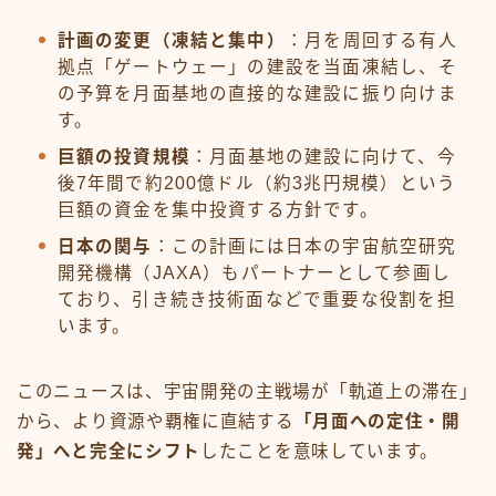
計画の変更（凍結と集中）
：月を周回する有人
拠点「ゲートウェー」の建設を当面凍結し、そ
の予算を月面基地の直接的な建設に振り向けま
す。
巨額の投資規模
：月面基地の建設に向けて、今
後7年間で約200億ドル（約3兆円規模）という
巨額の資金を集中投資する方針です。
日本の関与
：この計画には日本の宇宙航空研究
開発機構（JAXA）もパートナーとして参画し
ており、引き続き技術面などで重要な役割を担
います。
このニュースは、宇宙開発の主戦場が「軌道上の滞在」
から、より資源や覇権に直結する
「月面への定住・開
発」へと完全にシフト
したことを意味しています。