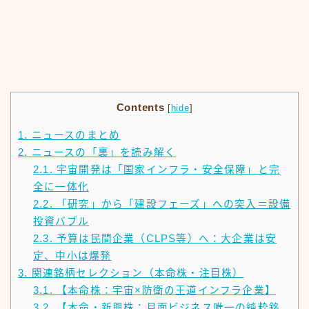
Contents
[
hide
]
1.
ニュースのまとめ
2.
ニュースの「裏」を読み解く
2.1.
宇宙開発は「国家インフラ・安全保障」と完
全に一体化
2.2.
「研究」から「建設フェーズ」への突入＝設備
投資バブル
2.3.
予算は民間企業（CLPS等）へ：大企業は安
定、中小は爆発
3.
関連銘柄セレクション（本命株・注目株）
3.1.
【本命株：宇宙×防衛の王道インフラ企業】
3.2.
【本命・新興株：月面ビジネス唯一の純粋銘