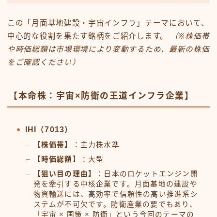
この「月面基地建設・宇宙インフラ」テーマにおいて、
中心的な役割を果たす銘柄をご紹介します。
（※株価帯
や時価総額は市場環境により変動するため、最新の株価
をご確認ください）
【本命株：宇宙×防衛の王道インフラ企業】
IHI（7013）
【株価帯】
：主力株水準
【時価総額】
：大型
【狙い目の理由】
：日本のロケットエンジン開
発を牽引する中核企業です。月面基地の建設や
物資輸送には、高効率で信頼性の高い推進系シ
ステムが不可欠です。防衛産業の要でもあり、
「宇宙 × 国策 × 防衛」という今回のテーマの