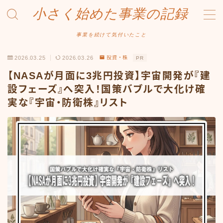
小さく始めた事業の記録
MENU
事業を続けて気付いたこと
2026.03.25
2026.03.26
投資・株
PR
事業について
【NASAが月面に3兆円投資】宇宙開発が『建
Amazonせどり
設フェーズ』へ突入！国策バブルで大化け確
実な『宇宙・防衛株』リスト
トラブル事例
出品ノウハウ
フリマ物販
Yahoo出品
メルカリ販売
投資・株