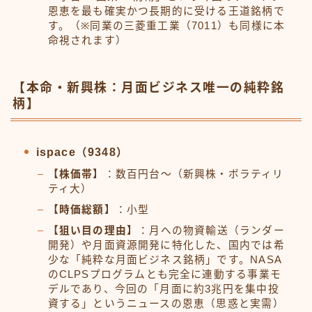
恩恵を最も確実かつ長期的に受ける王道銘柄で
す。（※同業の三菱重工業（7011）も同様に本
命視されます）
【本命・新興株：月面ビジネス唯一の純粋銘
柄】
ispace（9348）
【株価帯】
：数百円台〜（新興株・ボラティリ
ティ大）
【時価総額】
：小型
【狙い目の理由】
：月への物資輸送（ランダー
開発）や月面資源開発に特化した、国内では希
少な「純粋な月面ビジネス銘柄」です。NASA
のCLPSプログラムとも完全に連動する事業モ
デルであり、今回の「月面に約3兆円を集中投
資する」というニュースの恩恵（思惑と実需）