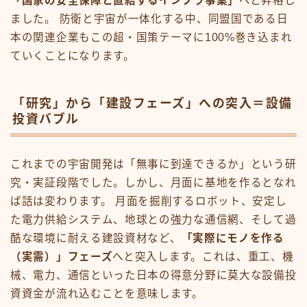
「国家の安全保障と直結するインフラ事業」
へと昇格し
ました。 防衛と宇宙が一体化する中、同盟国である日
本の関連企業もこの超・国策テーマに100%巻き込まれ
ていくことになります。
「研究」から「建設フェーズ」への突入＝設備
投資バブル
これまでの宇宙開発は「無事に到達できるか」という研
究・実証段階でした。しかし、月面に基地を作るとなれ
ば話は変わります。 月面を掘削するロボット、安定し
た電力供給システム、地球との強力な通信網、そして過
酷な環境に耐える建設資材など、
「実際にモノを作る
（実需）」フェーズ
へと突入します。これは、重工、機
械、電力、通信といった日本の得意分野に莫大な設備投
資資金が流れ込むことを意味します。