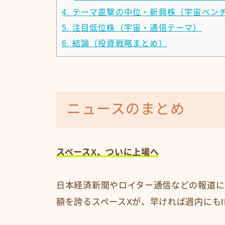
4.
テーマ直撃の中位・新興株（宇宙ベン
5.
注目低位株（宇宙・通信テーマ）
6.
結論（投資戦略まとめ）
ニュースのまとめ
スペースX、ついに上場へ
日本経済新聞やロイター通信などの報道に
額を誇るスペースXが、早ければ週内にも