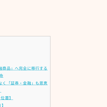
融商品」へ完全に移行する
命
なく「証券・金融」も恩恵
）
ち位置】
方】