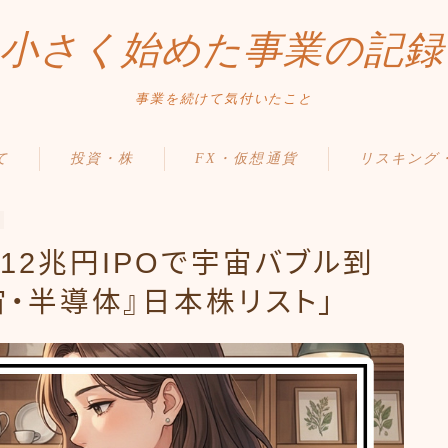
小さく始めた事業の記録
事業を続けて気付いたこと
て
投資・株
FX・仮想通貨
リスキング
12兆円IPOで宇宙バブル到
宙・半導体』日本株リスト」