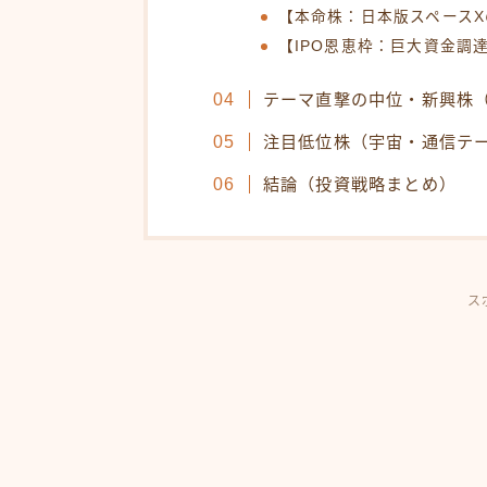
【本命株：日本版スペース
【IPO恩恵枠：巨大資金調
テーマ直撃の中位・新興株
注目低位株（宇宙・通信テ
結論（投資戦略まとめ）
ス