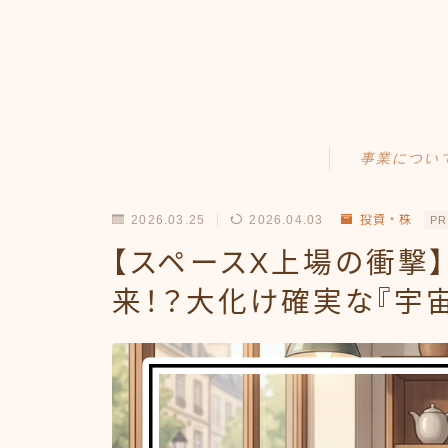
事業につい
Amazonせどり
2026.03.25
2026.04.03
投資・株
PR
トラブル事例
【スペースX上場の衝撃】
出品ノウハウ
来！？大化け確実な『宇
フリマ物販
Yahoo出品
メルカリ販売