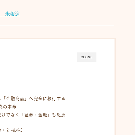
性 米報道
CLOSE
く
ら「金融商品」へ完全に移行する
が真の本命
だけでなく「証券・金融」も恩恵
命・対抗株）