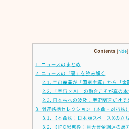
Contents
[
hide
]
1.
ニュースのまとめ
2.
ニュースの「裏」を読み解く
2.1.
宇宙産業が「国家主導」から「金
2.2.
「宇宙 × AI」の融合こそが真の本
2.3.
日本株への波及：宇宙関連だけで
3.
関連銘柄セレクション（本命・対抗株
3.1.
【本命株：日本版スペースXの立
3.2.
【IPO恩恵枠：巨大資金調達の裏