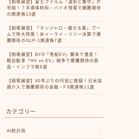
【相場展望】富士フイルム「選択と集中」が
号砲！？半導体材料・バイオ特需で爆騰期待
の関連株13選
【相場展望】「マンジャロ・痩せる薬」ブー
ムで特大特需！米イーライ・リリー決算で爆
騰期待のGLP-1関連株7選
【相場展望】BYD「黒船EV」襲来で激変！
軽自動車『HV vs EV』戦争で爆騰期待の部
品・インフラ株9選
【相場展望】40年ぶりの円安に鉄槌！日米協
調介入で爆騰期待の金融・FX関連株11選
カテゴリー
AI統計局