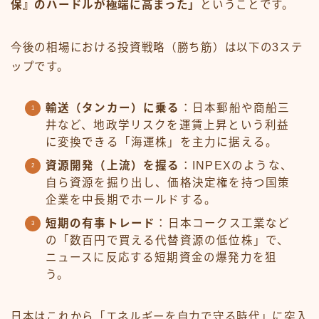
保』のハードルが極端に高まった」
ということです。
今後の相場における投資戦略（勝ち筋）は以下の3ステ
ップです。
輸送（タンカー）に乗る
：日本郵船や商船三
井など、地政学リスクを運賃上昇という利益
に変換できる「海運株」を主力に据える。
資源開発（上流）を握る
：INPEXのような、
自ら資源を掘り出し、価格決定権を持つ国策
企業を中長期でホールドする。
短期の有事トレード
：日本コークス工業など
の「数百円で買える代替資源の低位株」で、
ニュースに反応する短期資金の爆発力を狙
う。
日本はこれから「エネルギーを自力で守る時代」に突入