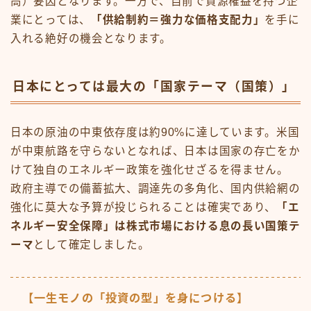
高）要因となります。一方で、自前で資源権益を持つ企
業にとっては、
「供給制約＝強力な価格支配力」
を手に
入れる絶好の機会となります。
日本にとっては最大の「国家テーマ（国策）」
日本の原油の中東依存度は約90%に達しています。米国
が中東航路を守らないとなれば、日本は国家の存亡をか
けて独自のエネルギー政策を強化せざるを得ません。
政府主導での備蓄拡大、調達先の多角化、国内供給網の
強化に莫大な予算が投じられることは確実であり、
「エ
ネルギー安全保障」は株式市場における息の長い国策テ
ーマ
として確定しました。
【一生モノの「投資の型」を身につける】