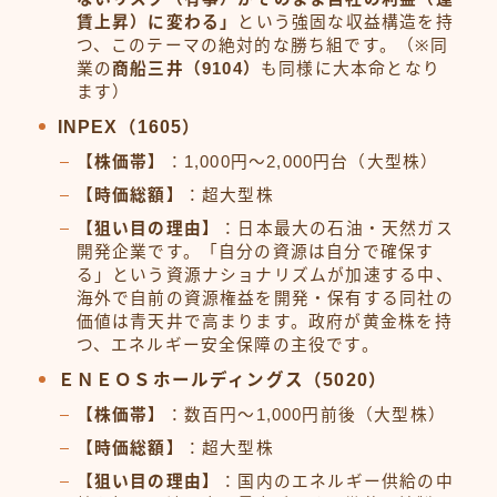
賃上昇）に変わる」
という強固な収益構造を持
つ、このテーマの絶対的な勝ち組です。（※同
業の
商船三井（9104）
も同様に大本命となり
ます）
INPEX（1605）
【株価帯】
：1,000円〜2,000円台（大型株）
【時価総額】
：超大型株
【狙い目の理由】
：日本最大の石油・天然ガス
開発企業です。「自分の資源は自分で確保す
る」という資源ナショナリズムが加速する中、
海外で自前の資源権益を開発・保有する同社の
価値は青天井で高まります。政府が黄金株を持
つ、エネルギー安全保障の主役です。
ＥＮＥＯＳホールディングス（5020）
【株価帯】
：数百円〜1,000円前後（大型株）
【時価総額】
：超大型株
【狙い目の理由】
：国内のエネルギー供給の中