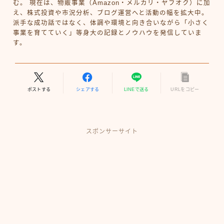
む。 現在は、物販事業（Amazon・メルカリ・ヤフオク）に加
え、株式投資や市況分析、ブログ運営へと活動の幅を拡大中。
派手な成功話ではなく、体調や環境と向き合いながら「小さく
事業を育てていく」等身大の記録とノウハウを発信していま
す。
ポストする
シェアする
LINEで送る
URLをコピー
スポンサーサイト