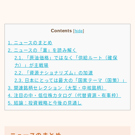
Contents
[
hide
]
1.
ニュースのまとめ
2.
ニュースの「裏」を読み解く
2.1.
「原油価格」ではなく「供給ルート（確保
力）」が主戦場
2.2.
「資源ナショナリズム」の加速
2.3.
日本にとっては最大の「国家テーマ（国策）」
3.
関連銘柄セレクション（大型・中核銘柄）
4.
注目の中・低位株カタログ（代替資源・有事枠）
5.
結論：投資戦略と今後の見通し