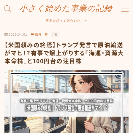
小さく始めた事業の記録
MENU
事業を続けて気付いたこと
2026.04.01
投資・株
PR
事業について
【米国頼みの終焉】トランプ発言で原油輸送
Amazonせどり
がマヒ！？有事で爆上がりする『海運・資源大
本命株』と100円台の注目株
トラブル事例
出品ノウハウ
フリマ物販
Yahoo出品
メルカリ販売
投資・株