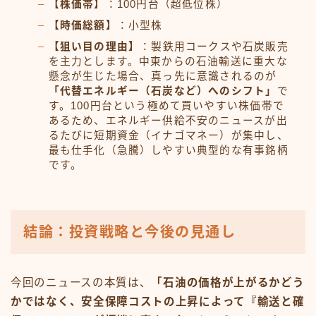
【株価帯】
：100円台（超低位株）
【時価総額】
：小型株
【狙い目の理由】
：製鉄用コークスや石炭販売
を主力とします。中東からの石油輸送に重大な
懸念が生じた場合、真っ先に意識されるのが
「代替エネルギー（石炭など）へのシフト」
で
す。100円台という極めて買いやすい株価帯で
あるため、エネルギー供給不安のニュースが出
るたびに短期資金（イナゴマネー）が集中し、
最も仕手化（急騰）しやすい典型的な有事銘柄
です。
結論：投資戦略と今後の見通し
今回のニュースの本質は、
「石油の価格が上がるかどう
かではなく、安全保障コストの上昇によって『輸送と確