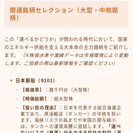
関連銘柄セレクション（大型・中核銘
柄）
この「運べるかどうか」が問われる時代において、国家
のエネルギー供給を支える大本命の主力銘柄をご紹介し
ます。
（※株価水準や業績データは市場環境により変動
します。ご投資の際は最新情報をご確認ください）
日本郵船（9101）
【株価帯】
：数千円台（大型株）
【時価総額】
：超大型株
【狙い目の理由】
：日本を代表する総合海運企
業であり、原油輸送（タンカー）の中核を担い
ます。海峡リスクの高まりや米国の関与縮小
は、タンカーの運賃高騰に直結します。
「運べ
ないリスク（有事）がそのまま自社の利益（運