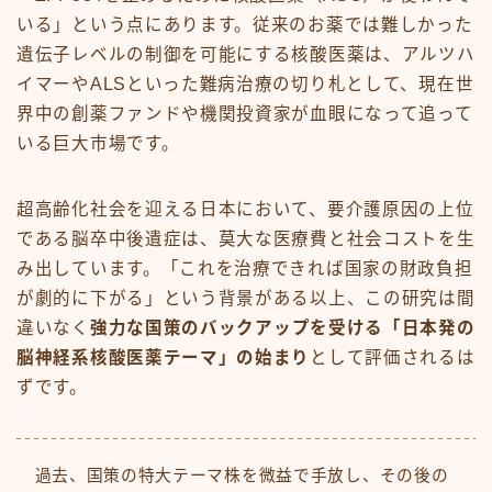
いる」という点にあります。従来のお薬では難しかった
遺伝子レベルの制御を可能にする核酸医薬は、アルツハ
イマーやALSといった難病治療の切り札として、現在世
界中の創薬ファンドや機関投資家が血眼になって追って
いる巨大市場です。
超高齢化社会を迎える日本において、要介護原因の上位
である脳卒中後遺症は、莫大な医療費と社会コストを生
み出しています。「これを治療できれば国家の財政負担
が劇的に下がる」という背景がある以上、この研究は間
違いなく
強力な国策のバックアップを受ける「日本発の
脳神経系核酸医薬テーマ」の始まり
として評価されるは
ずです。
過去、国策の特大テーマ株を微益で手放し、その後の