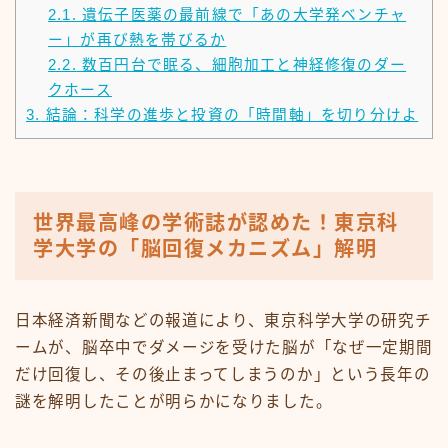
2.1.
遺伝子医薬の最前線で「あの大学発ベンチャ
ー」が再び熱を帯びるか
2.2.
数百円台で眠る、細胞加工と神経修復のダー
クホース
3.
結論：科学の進歩と投資の「時間軸」を切り分けよ
世界最高峰の学術誌が認めた！東京科
学大学の「脳回復メカニズム」解明
日本経済新聞などの報道により、東京科学大学の研究チ
ームが、脳卒中でダメージを受けた脳が「なぜ一定期間
だけ回復し、その後止まってしまうのか」という長年の
謎を解明したことが明らかになりました。