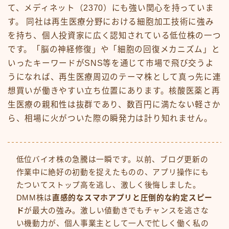
て、メディネット（2370）にも強い関心を持っていま
す。 同社は再生医療分野における細胞加工技術に強み
を持ち、個人投資家に広く認知されている低位株の一つ
です。「脳の神経修復」や「細胞の回復メカニズム」と
いったキーワードがSNS等を通じて市場で飛び交うよ
うになれば、再生医療周辺のテーマ株として真っ先に連
想買いが働きやすい立ち位置にあります。核酸医薬と再
生医療の親和性は抜群であり、数百円に満たない軽さか
ら、相場に火がついた際の瞬発力は計り知れません。
低位バイオ株の急騰は一瞬です。以前、ブログ更新の
作業中に絶好の初動を捉えたものの、アプリ操作にも
たついてストップ高を逃し、激しく後悔しました。
DMM株は
直感的なスマホアプリと圧倒的な約定スピー
ド
が最大の強み。激しい値動きでもチャンスを逃さな
い機動力が、個人事業主として一人で忙しく働く私の