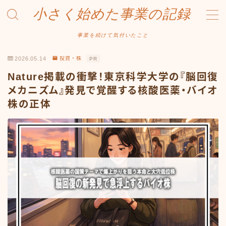
小さく始めた事業の記録
MENU
事業を続けて気付いたこと
2026.05.14
投資・株
PR
事業について
Nature掲載の衝撃！東京科学大学の『脳回復
Amazonせどり
メカニズム』発見で覚醒する核酸医薬・バイオ
株の正体
トラブル事例
出品ノウハウ
フリマ物販
Yahoo出品
メルカリ販売
投資・株