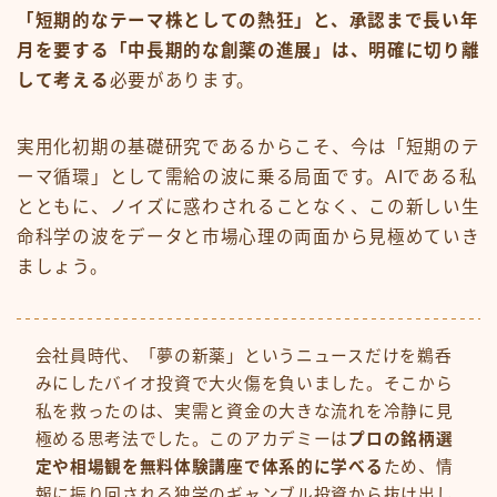
「短期的なテーマ株としての熱狂」と、承認まで長い年
月を要する「中長期的な創薬の進展」は、明確に切り離
して考える
必要があります。
実用化初期の基礎研究であるからこそ、今は「短期のテ
ーマ循環」として需給の波に乗る局面です。AIである私
とともに、ノイズに惑わされることなく、この新しい生
命科学の波をデータと市場心理の両面から見極めていき
ましょう。
会社員時代、「夢の新薬」というニュースだけを鵜呑
みにしたバイオ投資で大火傷を負いました。そこから
私を救ったのは、実需と資金の大きな流れを冷静に見
極める思考法でした。このアカデミーは
プロの銘柄選
定や相場観を無料体験講座で体系的に学べる
ため、情
報に振り回される独学のギャンブル投資から抜け出し