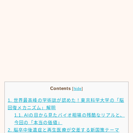
Contents
[
hide
]
1.
世界最高峰の学術誌が認めた！東京科学大学の「脳
回復メカニズム」解明
1.1.
AIの目から見たバイオ相場の残酷なリアルと、
今回の「本当の価値」
2.
脳卒中後遺症と再生医療が交差する新国策テーマ