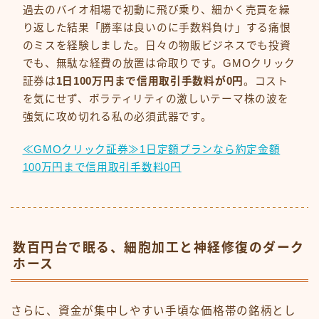
過去のバイオ相場で初動に飛び乗り、細かく売買を繰
り返した結果「勝率は良いのに手数料負け」する痛恨
のミスを経験しました。日々の物販ビジネスでも投資
でも、無駄な経費の放置は命取りです。GMOクリック
証券は
1日100万円まで信用取引手数料が0円
。コスト
を気にせず、ボラティリティの激しいテーマ株の波を
強気に攻め切れる私の必須武器です。
≪GMOクリック証券≫1日定額プランなら約定金額
100万円まで信用取引手数料0円
数百円台で眠る、細胞加工と神経修復のダーク
ホース
さらに、資金が集中しやすい手頃な価格帯の銘柄とし