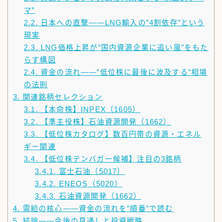
マ”
2.2.
日本への直撃——LNG輸入の”4割依存”という
現実
2.3.
LNG価格上昇が”国内資源企業に追い風”をもた
らす構図
2.4.
資金の流れ——”低位株に最後に波及する”相場
の法則
3.
関連銘柄セレクション
3.1.
【本命株】INPEX（1605）
3.2.
【準主役株】石油資源開発（1662）
3.3.
【低位株カタログ】数百円帯の資源・エネル
ギー関連
3.4.
【低位株テンバガー候補】注目の3銘柄
3.4.1.
富士石油（5017）
3.4.2.
ENEOS（5020）
3.4.3.
石油資源開発（1662）
4.
需給の核心——資金の流れを”順番”で読む
5.
結論——今後の見通しと投資戦略