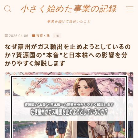
小さく始めた事業の記録
MENU
事業を続けて気付いたこと
2026.04.06
投資・株
PR
事業について
なぜ豪州がガス輸出を止めようとしているの
Amazonせどり
か？資源国の”本音”と日本株への影響を分
かりやすく解説します
トラブル事例
出品ノウハウ
フリマ物販
Yahoo出品
メルカリ販売
投資・株