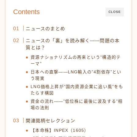
Contents
CLOSE
ニュースのまとめ
ニュースの「裏」を読み解く——問題の本
質とは？
資源ナショナリズムの再来という”構造的テ
ーマ”
日本への直撃——LNG輸入の”4割依存”とい
う現実
LNG価格上昇が”国内資源企業に追い風”をも
たらす構図
資金の流れ——”低位株に最後に波及する”相
場の法則
関連銘柄セレクション
【本命株】INPEX（1605）