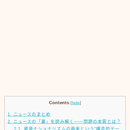
Contents
[
hide
]
1.
ニュースのまとめ
2.
ニュースの「裏」を読み解く——問題の本質とは？
2.1.
資源ナショナリズムの再来という”構造的テー