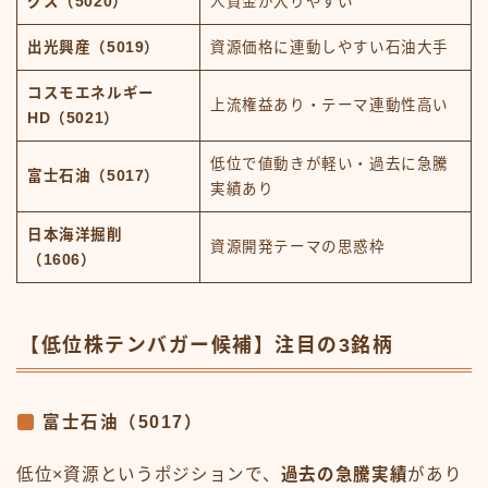
グス（5020）
人資金が入りやすい
出光興産（5019）
資源価格に連動しやすい石油大手
コスモエネルギー
上流権益あり・テーマ連動性高い
HD（5021）
低位で値動きが軽い・過去に急騰
富士石油（5017）
実績あり
日本海洋掘削
資源開発テーマの思惑枠
（1606）
【低位株テンバガー候補】注目の3銘柄
富士石油（5017）
低位×資源というポジションで、
過去の急騰実績
があり