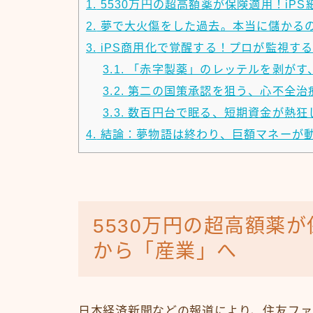
1.
5530万円の超高額薬が保険適用！iP
2.
夢で大火傷をした過去。本当に儲かる
3.
iPS商用化で覚醒する！プロが監視す
3.1.
「赤字製薬」のレッテルを剥がす
3.2.
第二の国策承認を狙う、心不全治
3.3.
数百円台で眠る、短期資金が熱狂
4.
結論：夢物語は終わり、巨額マネーが
5530万円の超高額薬が
から「産業」へ
日本経済新聞などの報道により、住友ファ