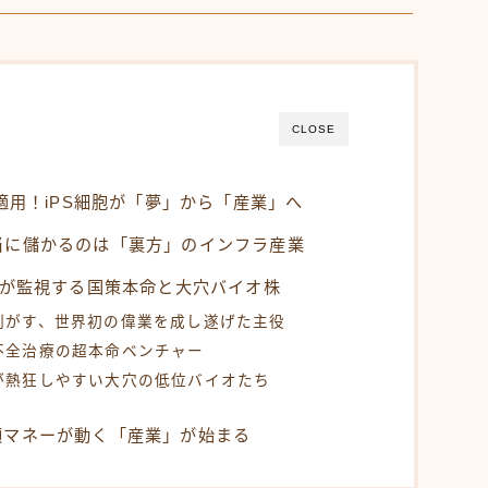
CLOSE
適用！iPS細胞が「夢」から「産業」へ
当に儲かるのは「裏方」のインフラ産業
ロが監視する国策本命と大穴バイオ株
剥がす、世界初の偉業を成し遂げた主役
不全治療の超本命ベンチャー
が熱狂しやすい大穴の低位バイオたち
額マネーが動く「産業」が始まる