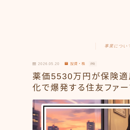
事業につい
Amazonせどり
2026.05.20
投資・株
PR
トラブル事例
薬価5530万円が保険適
出品ノウハウ
化で爆発する住友ファー
フリマ物販
Yahoo出品
メルカリ販売