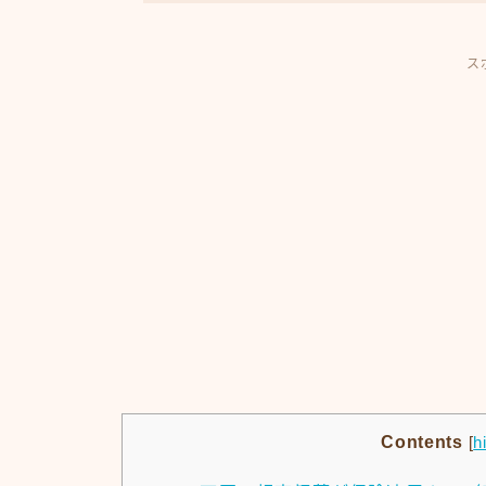
ス
Contents
[
h