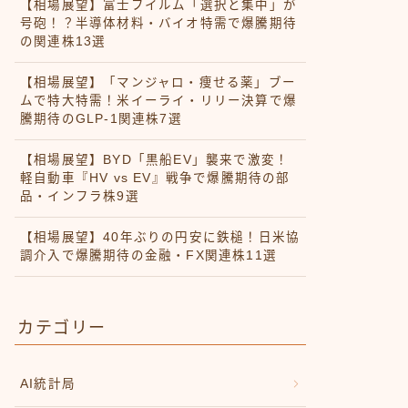
【相場展望】富士フイルム「選択と集中」が
号砲！？半導体材料・バイオ特需で爆騰期待
の関連株13選
【相場展望】「マンジャロ・痩せる薬」ブー
ムで特大特需！米イーライ・リリー決算で爆
騰期待のGLP-1関連株7選
【相場展望】BYD「黒船EV」襲来で激変！
軽自動車『HV vs EV』戦争で爆騰期待の部
品・インフラ株9選
【相場展望】40年ぶりの円安に鉄槌！日米協
調介入で爆騰期待の金融・FX関連株11選
カテゴリー
AI統計局