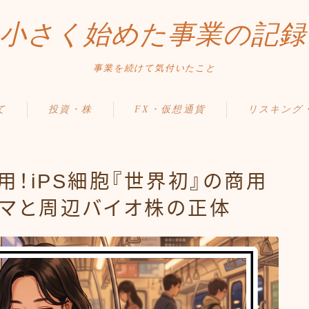
小さく始めた事業の記録
事業を続けて気付いたこと
て
投資・株
FX・仮想通貨
リスキング
用！iPS細胞『世界初』の商用
マと周辺バイオ株の正体