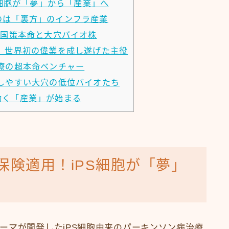
S細胞が「夢」から「産業」へ
のは「裏方」のインフラ産業
る国策本命と大穴バイオ株
、世界初の偉業を成し遂げた主役
療の超本命ベンチャー
しやすい大穴の低位バイオたち
動く「産業」が始まる
保険適用！iPS細胞が「夢」
ーマが開発したiPS細胞由来のパーキンソン病治療