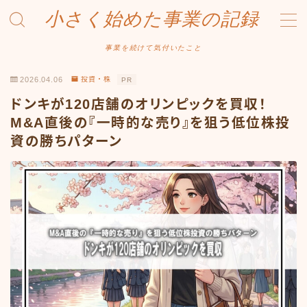
小さく始めた事業の記録
MENU
事業を続けて気付いたこと
2026.04.06
投資・株
PR
事業について
ドンキが120店舗のオリンピックを買収！
Amazonせどり
M&A直後の『一時的な売り』を狙う低位株投
資の勝ちパターン
トラブル事例
出品ノウハウ
フリマ物販
Yahoo出品
メルカリ販売
投資・株