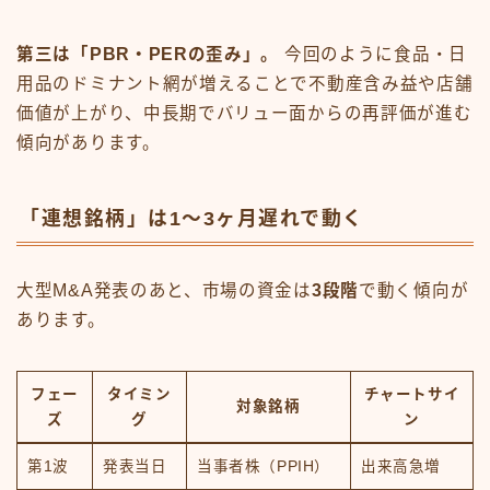
第三は「PBR・PERの歪み」。
今回のように食品・日
用品のドミナント網が増えることで不動産含み益や店舗
価値が上がり、中長期でバリュー面からの再評価が進む
傾向があります。
「連想銘柄」は1〜3ヶ月遅れで動く
大型M&A発表のあと、市場の資金は
3段階
で動く傾向が
あります。
フェー
タイミン
チャートサイ
対象銘柄
ズ
グ
ン
第1波
発表当日
当事者株（PPIH）
出来高急増