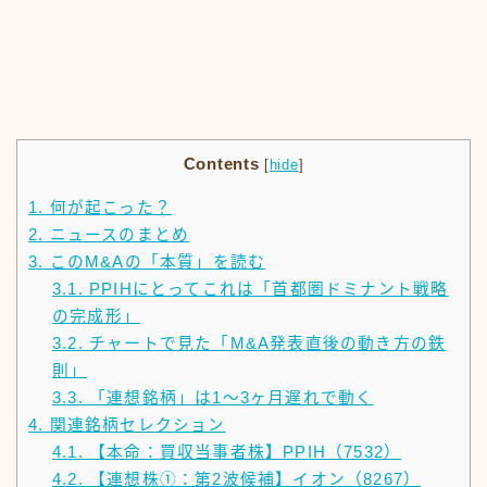
Contents
[
hide
]
1.
何が起こった？
2.
ニュースのまとめ
3.
このM&Aの「本質」を読む
3.1.
PPIHにとってこれは「首都圏ドミナント戦略
の完成形」
3.2.
チャートで見た「M&A発表直後の動き方の鉄
則」
3.3.
「連想銘柄」は1〜3ヶ月遅れで動く
4.
関連銘柄セレクション
4.1.
【本命：買収当事者株】PPIH（7532）
4.2.
【連想株①：第2波候補】イオン（8267）