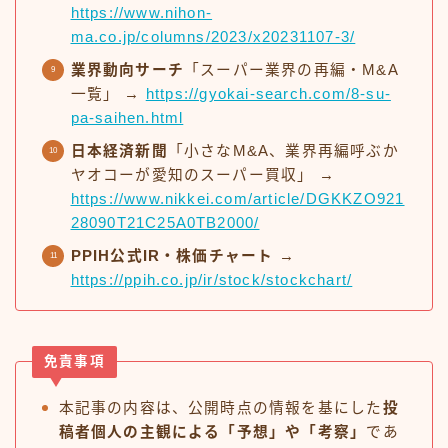
https://www.nihon-
ma.co.jp/columns/2023/x20231107-3/
業界動向サーチ
「スーパー業界の再編・M&A
一覧」 →
https://gyokai-search.com/8-su-
pa-saihen.html
日本経済新聞
「小さなM&A、業界再編呼ぶか
ヤオコーが愛知のスーパー買収」 →
https://www.nikkei.com/article/DGKKZO921
28090T21C25A0TB2000/
PPIH公式IR・株価チャート
→
https://ppih.co.jp/ir/stock/stockchart/
免責事項
本記事の内容は、公開時点の情報を基にした
投
稿者個人の主観による「予想」や「考察」
であ