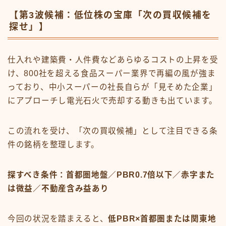
【第3波候補：低位株の宝庫「次の買収候補を
探せ」】
仕入れや建築費・人件費などあらゆるコストの上昇を受
け、800社を超える食品スーパー業界で再編の風が強ま
っており、中小スーパーの社長自らが「見そめた企業」
にアプローチし電光石火で売却する動きも出ています。
この流れを受け、「次の買収候補」として注目できる条
件の銘柄を整理します。
探すべき条件：首都圏地盤／PBR0.7倍以下／赤字また
は微益／不動産含み益あり
今回の状況を踏まえると、
低PBR×首都圏または関東地