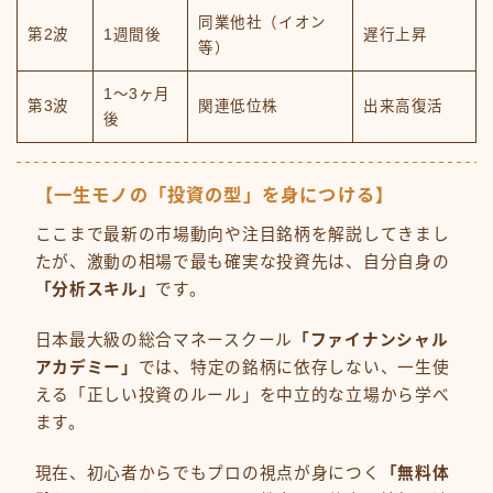
同業他社（イオン
第2波
1週間後
遅行上昇
等）
1〜3ヶ月
第3波
関連低位株
出来高復活
後
【一生モノの「投資の型」を身につける】
ここまで最新の市場動向や注目銘柄を解説してきまし
たが、激動の相場で最も確実な投資先は、自分自身の
「分析スキル」
です。
日本最大級の総合マネースクール
「ファイナンシャル
アカデミー」
では、特定の銘柄に依存しない、一生使
える「正しい投資のルール」を中立的な立場から学べ
ます。
現在、初心者からでもプロの視点が身につく
「無料体