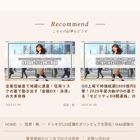
Recommend
こちらの記事もどうぞ
全東信破産で地銀に激震！信用リス
GO上場で時価総額1800億円超
クの裏で動き出す「金融DX・決済」
撃！2026年最大級IPOの裏で
の大本命株
る『モビリティDX関連株』の
2026.07.08
2026.06.09
投資・株
HOME
投資・株
ドンキが120店舗のオリンピックを買収！M&A直後の
＞
＞
運営者紹介とこのブログの目的
お問い合わせ