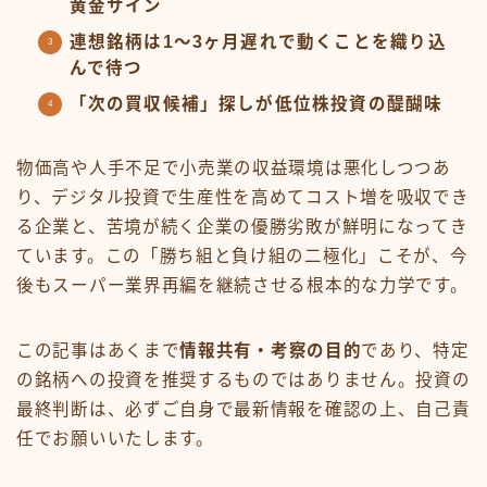
黄金サイン
連想銘柄は1〜3ヶ月遅れで動くことを織り込
んで待つ
「次の買収候補」探しが低位株投資の醍醐味
物価高や人手不足で小売業の収益環境は悪化しつつあ
り、デジタル投資で生産性を高めてコスト増を吸収でき
る企業と、苦境が続く企業の優勝劣敗が鮮明になってき
ています。この「勝ち組と負け組の二極化」こそが、今
後もスーパー業界再編を継続させる根本的な力学です。
この記事はあくまで
情報共有・考察の目的
であり、特定
の銘柄への投資を推奨するものではありません。投資の
最終判断は、必ずご自身で最新情報を確認の上、自己責
任でお願いいたします。