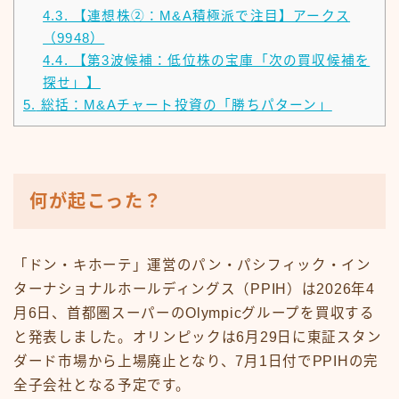
4.3.
【連想株②：M&A積極派で注目】アークス
（9948）
4.4.
【第3波候補：低位株の宝庫「次の買収候補を
探せ」】
5.
総括：M&Aチャート投資の「勝ちパターン」
何が起こった？
「ドン・キホーテ」運営のパン・パシフィック・イン
ターナショナルホールディングス（PPIH）は2026年4
月6日、首都圏スーパーのOlympicグループを買収する
と発表しました。オリンピックは6月29日に東証スタン
ダード市場から上場廃止となり、7月1日付でPPIHの完
全子会社となる予定です。