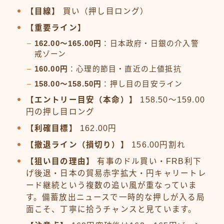
【目線】
買い（押し目ロング）
【重要ライン】
162.00〜165.00円
：日本政府・日銀の介入警
戒ゾーン
160.00円
：心理的節目・直近の上値抵抗
158.00〜158.50円
：押し目の目安ライン
【エントリー目安（本命）】
158.50〜159.00
円の押し目ロング
【利確目標】
162.00円
【撤退ライン（損切り）】
156.00円割れ
【狙い目の理由】
有事のドル買い・FRB利下
げ後退・日本の貿易赤字拡大・円キャリートレ
ード継続という複数の追い風が重なっていま
す。備蓄放出ニュースで一時的な押しが入る局
面こそ、丁寧に拾うチャンスと見ています。