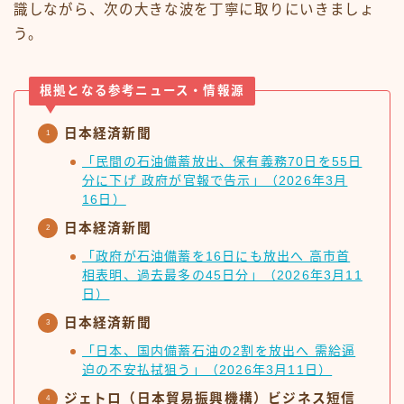
識しながら、次の大きな波を丁寧に取りにいきましょ
う。
根拠となる参考ニュース・情報源
日本経済新聞
「民間の石油備蓄放出、保有義務70日を55日
分に下げ 政府が官報で告示」（2026年3月
16日）
日本経済新聞
「政府が石油備蓄を16日にも放出へ 高市首
相表明、過去最多の45日分」（2026年3月11
日）
日本経済新聞
「日本、国内備蓄石油の2割を放出へ 需給逼
迫の不安払拭狙う」（2026年3月11日）
ジェトロ（日本貿易振興機構）ビジネス短信