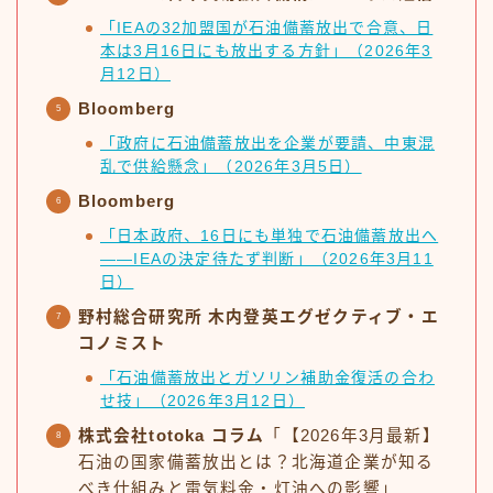
「IEAの32加盟国が石油備蓄放出で合意、日
本は3月16日にも放出する方針」（2026年3
月12日）
Bloomberg
「政府に石油備蓄放出を企業が要請、中東混
乱で供給懸念」（2026年3月5日）
Bloomberg
「日本政府、16日にも単独で石油備蓄放出へ
——IEAの決定待たず判断」（2026年3月11
日）
野村総合研究所 木内登英エグゼクティブ・エ
コノミスト
「石油備蓄放出とガソリン補助金復活の合わ
せ技」（2026年3月12日）
株式会社totoka コラム
「【2026年3月最新】
石油の国家備蓄放出とは？北海道企業が知る
べき仕組みと電気料金・灯油への影響」