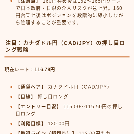
【注意点】
160円突破後は162〜165円ゾーン
で日本政府・日銀の介入リスクが急上昇。160
円台乗せ後はポジションを段階的に縮小しなが
ら管理することが重要です。
注目：カナダドル円（CAD/JPY）の押し目ロ
ング戦略
現在レート：
116.79円
【通貨ペア】
カナダドル円（CAD/JPY）
【目線】
押し目ロング
【エントリー目安】
115.00〜115.50円の押し
目ロング
【利確目標】
120.00円
【撤退ライン（損切り）】
112.00円割れ