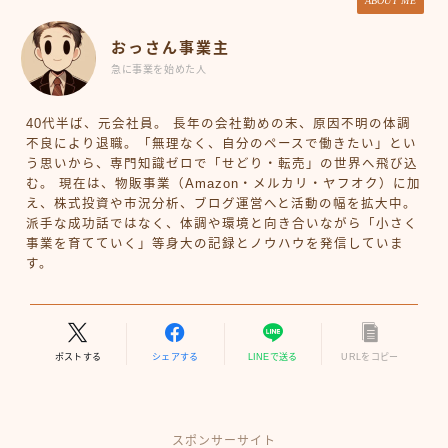
ABOUT ME
おっさん事業主
急に事業を始めた人
40代半ば、元会社員。 長年の会社勤めの末、原因不明の体調
不良により退職。「無理なく、自分のペースで働きたい」とい
う思いから、専門知識ゼロで「せどり・転売」の世界へ飛び込
む。 現在は、物販事業（Amazon・メルカリ・ヤフオク）に加
え、株式投資や市況分析、ブログ運営へと活動の幅を拡大中。
派手な成功話ではなく、体調や環境と向き合いながら「小さく
事業を育てていく」等身大の記録とノウハウを発信していま
す。
ポストする
シェアする
LINEで送る
URLをコピー
スポンサーサイト