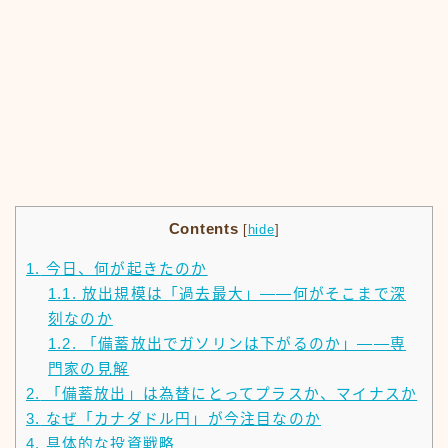
Contents
[
hide
]
1.
今日、何が起きたのか
1.1.
放出規模は「過去最大」——何がそこまで深
刻なのか
1.2.
「備蓄放出でガソリンは下がるのか」——専
門家の見解
2.
「備蓄放出」は為替にとってプラスか、マイナスか
3.
なぜ「カナダドル円」が今注目なのか
4.
具体的な投資戦略