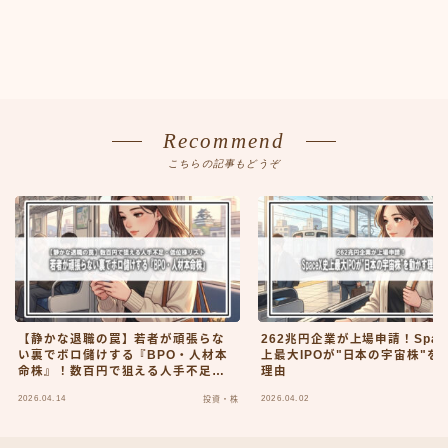
Recommend
こちらの記事もどうぞ
【静かな退職の罠】若者が頑張らな
262兆円企業が上場申請！Spac
い裏でボロ儲けする『BPO・人材本
上最大IPOが"日本の宇宙株"を
命株』！数百円で狙える人手不足・
理由
低位株リスト
2026.04.14
2026.04.02
投資・株