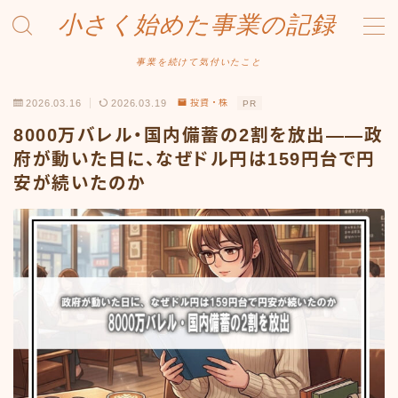
小さく始めた事業の記録
MENU
事業を続けて気付いたこと
2026.03.16
2026.03.19
投資・株
PR
事業について
8000万バレル・国内備蓄の2割を放出——政
Amazonせどり
府が動いた日に、なぜドル円は159円台で円
安が続いたのか
トラブル事例
出品ノウハウ
フリマ物販
Yahoo出品
メルカリ販売
投資・株