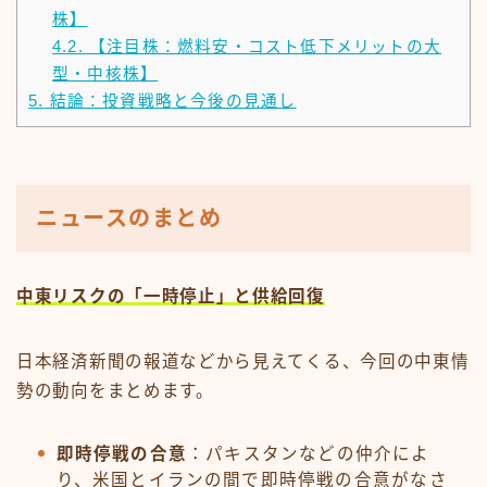
株】
4.2.
【注目株：燃料安・コスト低下メリットの大
型・中核株】
5.
結論：投資戦略と今後の見通し
ニュースのまとめ
中東リスクの「一時停止」と供給回復
日本経済新聞の報道などから見えてくる、今回の中東情
勢の動向をまとめます。
即時停戦の合意
：パキスタンなどの仲介によ
り、米国とイランの間で即時停戦の合意がなさ