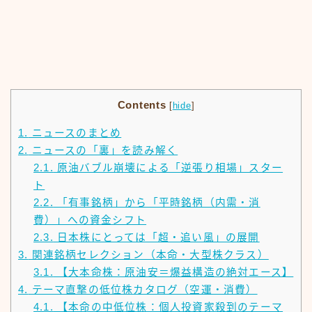
Contents
[
hide
]
1.
ニュースのまとめ
2.
ニュースの「裏」を読み解く
2.1.
原油バブル崩壊による「逆張り相場」スター
ト
2.2.
「有事銘柄」から「平時銘柄（内需・消
費）」への資金シフト
2.3.
日本株にとっては「超・追い風」の展開
3.
関連銘柄セレクション（本命・大型株クラス）
3.1.
【大本命株：原油安＝爆益構造の絶対エース】
4.
テーマ直撃の低位株カタログ（空運・消費）
4.1.
【本命の中低位株：個人投資家殺到のテーマ