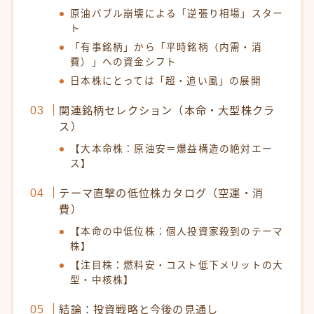
原油バブル崩壊による「逆張り相場」スター
ト
「有事銘柄」から「平時銘柄（内需・消
費）」への資金シフト
日本株にとっては「超・追い風」の展開
関連銘柄セレクション（本命・大型株クラ
ス）
【大本命株：原油安＝爆益構造の絶対エー
ス】
テーマ直撃の低位株カタログ（空運・消
費）
【本命の中低位株：個人投資家殺到のテーマ
株】
【注目株：燃料安・コスト低下メリットの大
型・中核株】
結論：投資戦略と今後の見通し