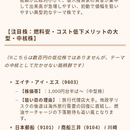
総額が比較的小さく、個人投資家の資金が集中
して出来高が急増しやすい、初動で値幅を狙い
やすい典型的なテーマ株です。
【注目株：燃料安・コスト低下メリットの大
型・中核株】
（※こちらは数百円の低位株ではありませんが、テーマ
の中核として欠かせない銘柄群です）
エイチ・アイ・エス（9603）
【株価帯】
：1,000円台半ば〜（中型株）
【狙い目の理由】
：旅行代理店大手。地政学リ
スクの後退は海外旅行需要の回復に直結し、燃
油サーチャージの下落期待も追い風となりま
す。
日本郵船（9101） / 商船三井（9104） / 川崎