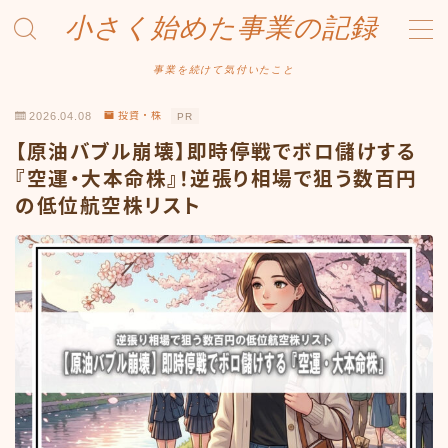
小さく始めた事業の記録
MENU
事業を続けて気付いたこと
2026.04.08
投資・株
PR
事業について
【原油バブル崩壊】即時停戦でボロ儲けする
Amazonせどり
『空運・大本命株』！逆張り相場で狙う数百円
の低位航空株リスト
トラブル事例
出品ノウハウ
フリマ物販
Yahoo出品
メルカリ販売
投資・株