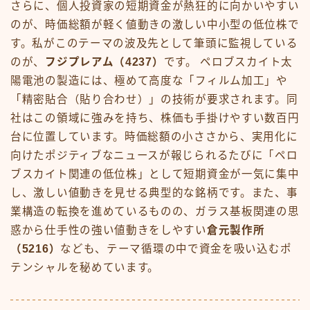
さらに、個人投資家の短期資金が熱狂的に向かいやすい
のが、時価総額が軽く値動きの激しい中小型の低位株で
す。私がこのテーマの波及先として筆頭に監視している
のが、
フジプレアム（4237）
です。 ペロブスカイト太
陽電池の製造には、極めて高度な「フィルム加工」や
「精密貼合（貼り合わせ）」の技術が要求されます。同
社はこの領域に強みを持ち、株価も手掛けやすい数百円
台に位置しています。時価総額の小ささから、実用化に
向けたポジティブなニュースが報じられるたびに「ペロ
ブスカイト関連の低位株」として短期資金が一気に集中
し、激しい値動きを見せる典型的な銘柄です。また、事
業構造の転換を進めているものの、ガラス基板関連の思
惑から仕手性の強い値動きをしやすい
倉元製作所
（5216）
なども、テーマ循環の中で資金を吸い込むポ
テンシャルを秘めています。