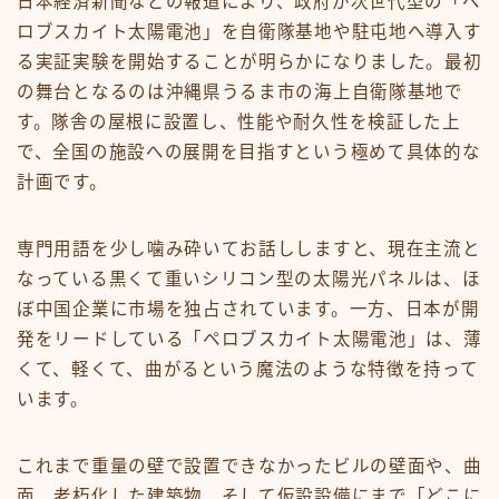
日本経済新聞などの報道により、政府が次世代型の「ペ
ロブスカイト太陽電池」を自衛隊基地や駐屯地へ導入す
る実証実験を開始することが明らかになりました。最初
の舞台となるのは沖縄県うるま市の海上自衛隊基地で
す。隊舎の屋根に設置し、性能や耐久性を検証した上
で、全国の施設への展開を目指すという極めて具体的な
計画です。
専門用語を少し噛み砕いてお話ししますと、現在主流と
なっている黒くて重いシリコン型の太陽光パネルは、ほ
ぼ中国企業に市場を独占されています。一方、日本が開
発をリードしている「ペロブスカイト太陽電池」は、薄
くて、軽くて、曲がるという魔法のような特徴を持って
います。
これまで重量の壁で設置できなかったビルの壁面や、曲
面、老朽化した建築物、そして仮設設備にまで「どこに