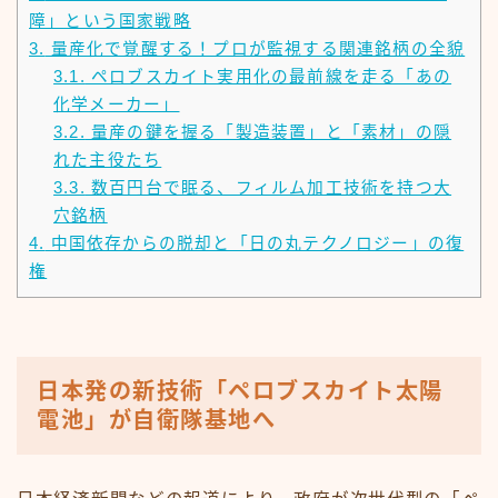
障」という国家戦略
3.
量産化で覚醒する！プロが監視する関連銘柄の全貌
3.1.
ペロブスカイト実用化の最前線を走る「あの
化学メーカー」
3.2.
量産の鍵を握る「製造装置」と「素材」の隠
れた主役たち
3.3.
数百円台で眠る、フィルム加工技術を持つ大
穴銘柄
4.
中国依存からの脱却と「日の丸テクノロジー」の復
権
日本発の新技術「ペロブスカイト太陽
電池」が自衛隊基地へ