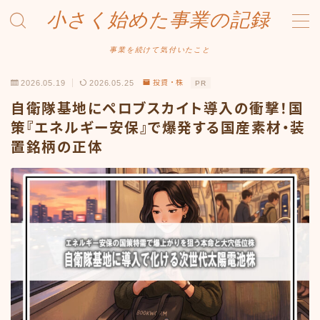
小さく始めた事業の記録
MENU
事業を続けて気付いたこと
2026.05.19
2026.05.25
投資・株
PR
事業について
自衛隊基地にペロブスカイト導入の衝撃！国
Amazonせどり
策『エネルギー安保』で爆発する国産素材・装
置銘柄の正体
トラブル事例
出品ノウハウ
フリマ物販
Yahoo出品
メルカリ販売
投資・株