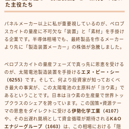
た主役たち
パネルメーカー以上に私が重要視しているのが、ペロブ
スカイトの量産に不可欠な「装置」と「素材」を手掛け
る企業です。半導体相場でも、最終製品を作るメーカー
より先に「製造装置メーカー」の株価が急騰しました。
ペロブスカイトの量産フェーズで真っ先に恩恵を受ける
のが、太陽電池製造装置を手掛ける
エヌ・ピー・シー
（6255）
です。そして、何より投資家が知っておくべ
き最大の事実が、この太陽電池の主原料が「ヨウ素」で
あるということです。日本はヨウ素の生産量で世界トッ
プクラスのシェアを誇っています。この国策×資源テー
マの恩恵をダイレクトに受ける
伊勢化学工業（4107）
や、その出遅れ銘柄として資金循環が期待される
K&O
エナジーグループ（1663）
は、この相場における「隠