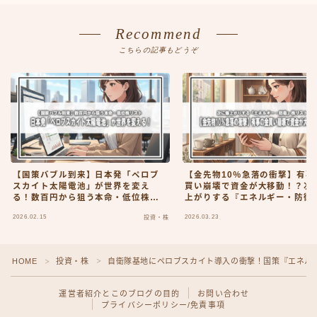
Recommend
こちらの記事もどうぞ
【国策バブル到来】日本発「ペロブ
【金先物10％急落の衝撃】有事
スカイト太陽電池」が世界を変え
買い崩壊で資金が大移動！？次
る！数百円から狙う本命・低位株リ
上がりする『エネルギー・防衛
スト
リスト
2026.02.15
2026.03.23
投資・株
HOME
投資・株
自衛隊基地にペロブスカイト導入の衝撃！国策『エネル
＞
＞
運営者紹介とこのブログの目的
お問い合わせ
プライバシーポリシー/免責事項