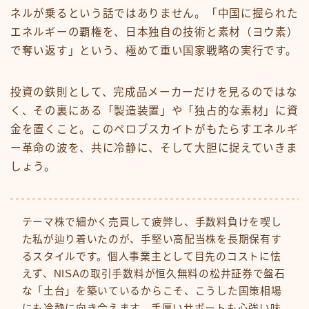
ネルが乗るという話ではありません。「中国に握られた
エネルギーの覇権を、日本独自の技術と素材（ヨウ素）
で奪い返す」という、極めて重い国家戦略の実行です。
投資の鉄則として、完成品メーカーだけを見るのではな
く、その裏にある「製造装置」や「独占的な素材」に資
金を置くこと。このペロブスカイトがもたらすエネルギ
ー革命の波を、共に冷静に、そして大胆に捉えていきま
しょう。
テーマ株で細かく売買して疲弊し、手数料負けを喫し
た私が辿り着いたのが、手堅い高配当株を長期保有す
るスタイルです。個人事業主として目先のコストに怯
えず、NISAの取引手数料が恒久無料の松井証券で盤石
な「土台」を築いているからこそ、こうした国策相場
にも冷静に向き合えます。手厚いサポートも心強い味