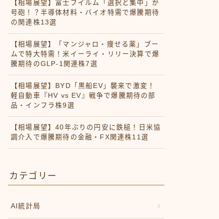
【相場展望】富士フイルム「選択と集中」が
号砲！？半導体材料・バイオ特需で爆騰期待
の関連株13選
【相場展望】「マンジャロ・痩せる薬」ブー
ムで特大特需！米イーライ・リリー決算で爆
騰期待のGLP-1関連株7選
【相場展望】BYD「黒船EV」襲来で激変！
軽自動車『HV vs EV』戦争で爆騰期待の部
品・インフラ株9選
【相場展望】40年ぶりの円安に鉄槌！日米協
調介入で爆騰期待の金融・FX関連株11選
カテゴリー
AI統計局