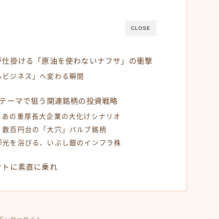
CLOSE
が仕掛ける「原油を使わないナフサ」の衝撃
るビジネス」へ変わる瞬間
策テーマで狙う関連銘柄の投資戦略
、あの重厚長大企業の大化けシナリオ
、数百円台の「大穴」バルブ銘柄
脚光を浴びる、いぶし銀のインフラ株
フトに素直に乗れ