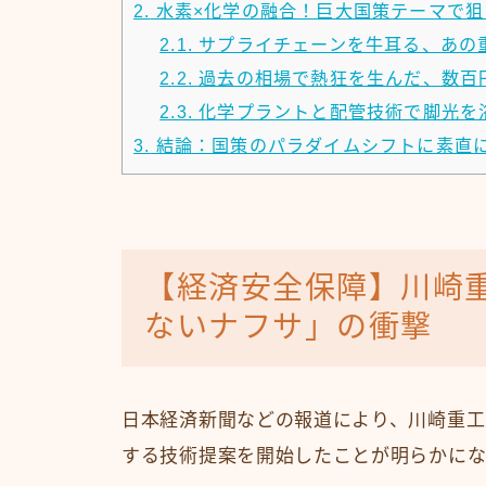
2.
水素×化学の融合！巨大国策テーマで狙
2.1.
サプライチェーンを牛耳る、あの
2.2.
過去の相場で熱狂を生んだ、数百
2.3.
化学プラントと配管技術で脚光を
3.
結論：国策のパラダイムシフトに素直
【経済安全保障】川崎
ないナフサ」の衝撃
日本経済新聞などの報道により、川崎重工
する技術提案を開始したことが明らかに