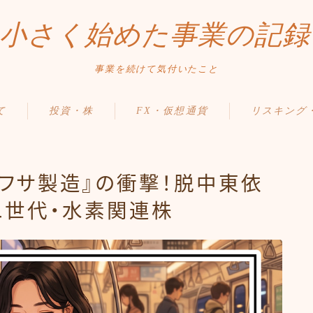
小さく始めた事業の記録
事業を続けて気付いたこと
て
投資・株
FX・仮想通貨
リスキング
フサ製造』の衝撃！脱中東依
二世代・水素関連株