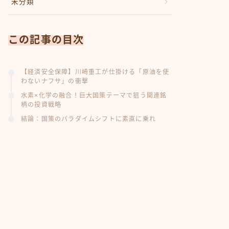
未分類
この記事の目次
【経済安全保障】川崎重工が仕掛ける「原油を使
わないナフサ」の衝撃
水素×化学の融合！巨大国策テーマで狙う関連銘
柄の投資戦略
結論：国策のパラダイムシフトに素直に乗れ