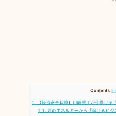
ス
Contents
[
h
1.
【経済安全保障】川崎重工が仕掛ける
1.1.
夢のエネルギーから「稼げるビジ