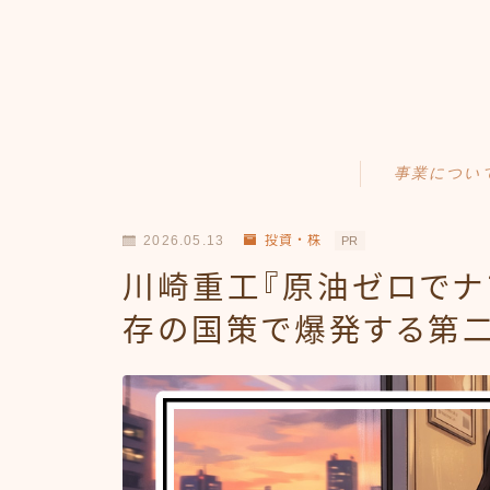
事業につい
Amazonせどり
2026.05.13
投資・株
PR
トラブル事例
川崎重工『原油ゼロでナ
出品ノウハウ
存の国策で爆発する第
フリマ物販
Yahoo出品
メルカリ販売