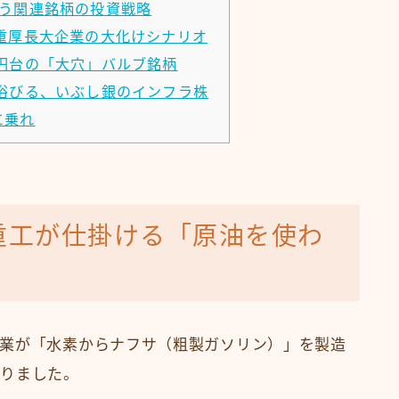
う関連銘柄の投資戦略
重厚長大企業の大化けシナリオ
円台の「大穴」バルブ銘柄
浴びる、いぶし銀のインフラ株
に乗れ
重工が仕掛ける「原油を使わ
業が「水素からナフサ（粗製ガソリン）」を製造
なりました。