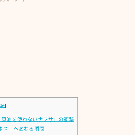
ポンサーサイト
ide
]
「原油を使わないナフサ」の衝撃
ネス」へ変わる瞬間